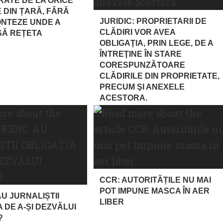
RATE DE LA ORICE
 DIN ȚARĂ, FĂRĂ
JURIDIC: PROPRIETARII DE
ONTEZE UNDE A
CLĂDIRI VOR AVEA
SĂ REȚETA
OBLIGAŢIA, PRIN LEGE, DE A
ÎNTREŢINE ÎN STARE
CORESPUNZĂTOARE
CLĂDIRILE DIN PROPRIETATE,
PRECUM ŞI ANEXELE
ACESTORA.
CCR: AUTORITĂȚILE NU MAI
POT IMPUNE MASCA ÎN AER
AU JURNALIȘTII
LIBER
 DE A-ȘI DEZVĂLUI
?