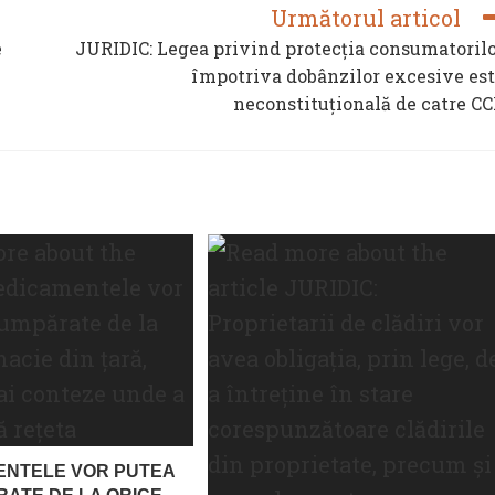
Următorul articol
e
JURIDIC: Legea privind protecţia consumatoril
împotriva dobânzilor excesive es
neconstituțională de catre C
ENTELE VOR PUTEA