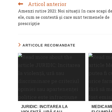
Articol anterior
READ
MORE
Amenzi rutire 2021: Noi situații în care scapi d
ARTICLES
ele, cum se contestă și care sunt termenele de
prescripție
ARTICOLE RECOMANDATE
JURIDIC: INCITAREA LA
MEDICAM