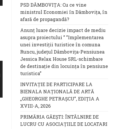
PSD DÂMBOVIȚA: Cu ce vine
ministrul Economiei în Dâmbovița, în
afară de propagandă?
Anunț luare decizie impact de mediu
asupra proiectului ” ”Implementarea
unei investiții turistice în comuna
Runcu, județul Dâmbovița-Pensiunea
Jessica Relax House SRL-schimbare
de destinație din locuința în pensiune
turistica”
INVITAȚIE DE PARTICIPARE LA
BIENALA NAȚIONALĂ DE ARTĂ
„GHEORGHE PETRAȘCU”, EDIŢIA A
XVIII-A, 2026
PRIMĂRIA GĂEȘTI: ÎNTÂLNIRE DE
LUCRU CU ASOCIAȚIILE DE LOCATARI