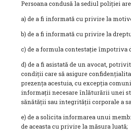
Persoana condusă la sediul poliției ar
a) de a fi informată cu privire la motiv
b) de a fi informată cu privire la dreptu
c) de a formula contestație împotriva d
d) de a fi asistată de un avocat, potrivi
condiții care să asigure confidențialit
prezența acestuia, cu excepția comunic
informații necesare înlăturării unei st
sănătății sau integrității corporale a sa
e) de a solicita informarea unui memb
de aceasta cu privire la măsura luată;