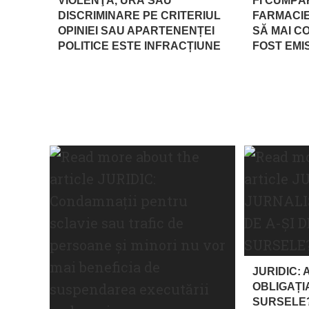
VIOLENŢĂ, URĂ SAU
FI CUMPĂ
DISCRIMINARE PE CRITERIUL
FARMACIE
OPINIEI SAU APARTENENȚEI
SĂ MAI C
POLITICE ESTE INFRACȚIUNE
FOST EMI
JURIDIC: 
OBLIGAȚIA
SURSELE