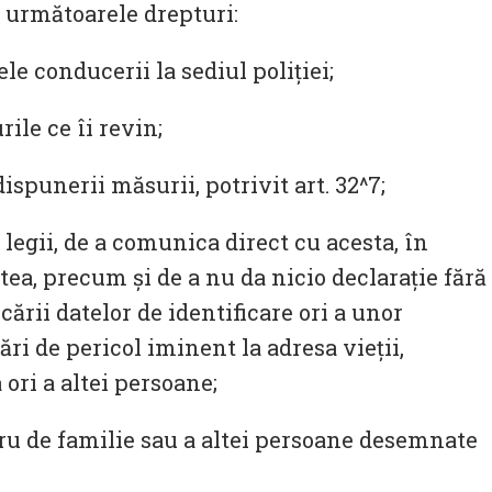
e următoarele drepturi:
ele conducerii la sediul poliției;
rile ce îi revin;
ispunerii măsurii, potrivit art. 32^7;
t legii, de a comunica direct cu acesta, în
atea, precum și de a nu da nicio declarație fără
ării datelor de identificare ori a unor
ări de pericol iminent la adresa vieții,
 ori a altei persoane;
ru de familie sau a altei persoane desemnate