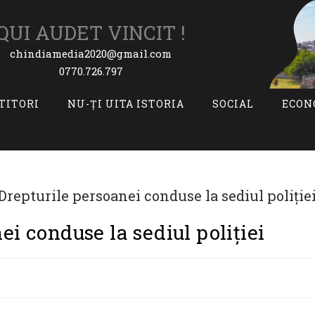
QUI AUDET VINCIT !
chindiamedia2020@gmail.com
0770.726.797
ITITORI
NU-ȚI UITA ISTORIA
SOCIAL
ECON
ei conduse la sediul poliției