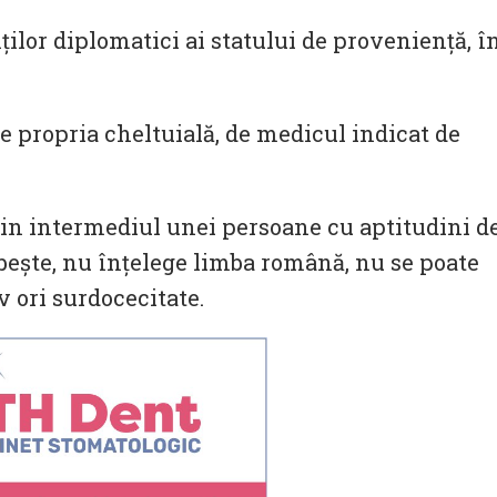
ților diplomatici ai statului de proveniență, î
pe propria cheltuială, de medicul indicat de
rin intermediul unei persoane cu aptitudini d
bește, nu înțelege limba română, nu se poate
 ori surdocecitate.