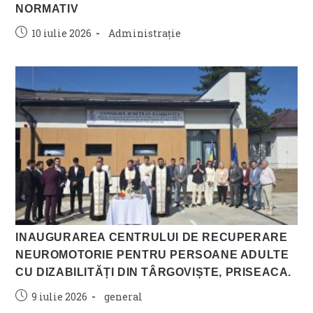
NORMATIV
Post
Post
10 iulie 2026
Administrație
published:
category:
INAUGURAREA CENTRULUI DE RECUPERARE
NEUROMOTORIE PENTRU PERSOANE ADULTE
CU DIZABILITĂȚI DIN TÂRGOVIȘTE, PRISEACA.
Post
Post
9 iulie 2026
general
published:
category: