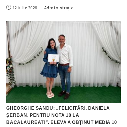
Post
Post
12 iulie 2026
Administrație
published:
category:
GHEORGHE SANDU: „FELICITĂRI, DANIELA
ȘERBAN, PENTRU NOTA 10 LA
BACALAUREAT!”. ELEVA A OBȚINUT MEDIA 10