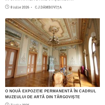
Post
Post
8 iulie 2026
C.J.DÂMBOVIȚA
published:
category:
O NOUĂ EXPOZIȚIE PERMANENTĂ ÎN CADRUL
MUZEULUI DE ARTĂ DIN TÂRGOVIȘTE
Post