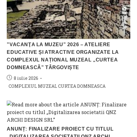
”VACANŢA LA MUZEU” 2026 – ATELIERE
EDUCATIVE ȘI ATRACTIVE ORGANIZATE LA
COMPLEXUL NAȚIONAL MUZEAL „CURTEA
DOMNEASCĂ” TÂRGOVIȘTE
Post
8 iulie 2026
published:
Post
COMPLEXUL MUZEAL CURTEA DOMNEASCA
category:
ANUNȚ: FINALIZARE PROIECT CU TITLUL
„DIGITALIZAREA SOCIETATII QNZ ARCHI