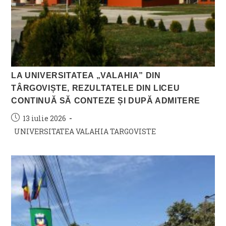
LA UNIVERSITATEA „VALAHIA” DIN
TÂRGOVIȘTE, REZULTATELE DIN LICEU
CONTINUĂ SĂ CONTEZE ȘI DUPĂ ADMITERE
Post
13 iulie 2026
published:
Post
UNIVERSITATEA VALAHIA TARGOVISTE
category: