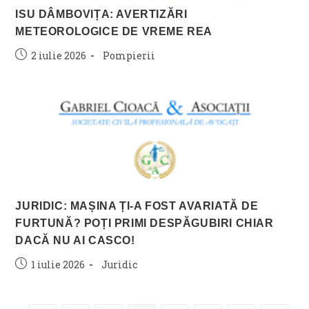
ISU DÂMBOVIȚA: AVERTIZĂRI
METEOROLOGICE DE VREME REA
Post
Post
2 iulie 2026
Pompierii
published:
category:
JURIDIC: MAȘINA ȚI-A FOST AVARIATĂ DE
FURTUNĂ? POȚI PRIMI DESPĂGUBIRI CHIAR
DACĂ NU AI CASCO!
Post
Post
1 iulie 2026
Juridic
published:
category: