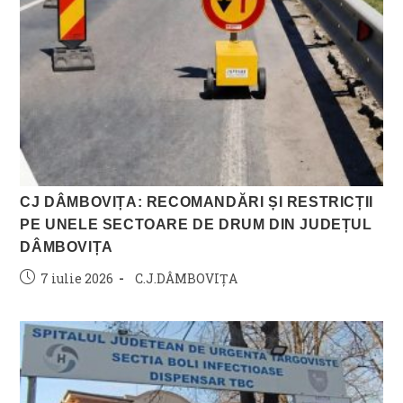
CJ DÂMBOVIȚA: RECOMANDĂRI ȘI RESTRICȚII
PE UNELE SECTOARE DE DRUM DIN JUDEȚUL
DÂMBOVIȚA
Post
Post
7 iulie 2026
C.J.DÂMBOVIȚA
published:
category: