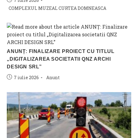
7 iulie 2026
published:
Post
COMPLEXUL MUZEAL CURTEA DOMNEASCA
category:
ANUNȚ: FINALIZARE PROIECT CU TITLUL
„DIGITALIZAREA SOCIETATII QNZ ARCHI
DESIGN SRL”
Post
Post
7 iulie 2026
Anunt
published:
category: