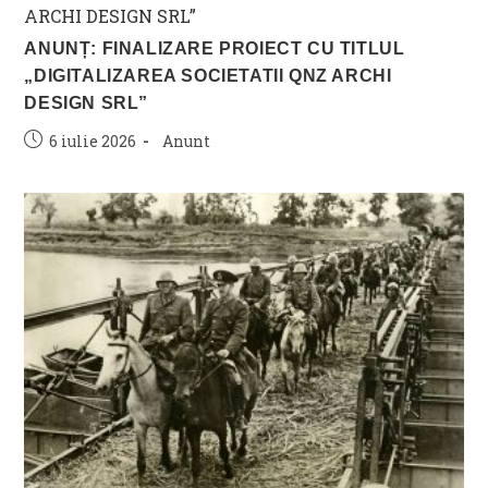
ANUNȚ: FINALIZARE PROIECT CU TITLUL
„DIGITALIZAREA SOCIETATII QNZ ARCHI
DESIGN SRL”
Post
Post
6 iulie 2026
Anunt
published:
category: