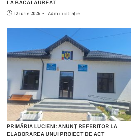
LA BACALAUREAT.
Post
Post
12 iulie 2026
Administrație
published:
category:
PRIMĂRIA LUCIENI: ANUNȚ REFERITOR LA
ELABORAREA UNUI PROIECT DE ACT