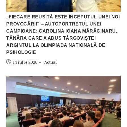
„FIECARE REUȘITĂ ESTE ÎNCEPUTUL UNEI NOI
PROVOCĂRI!” – AUTOPORTRETUL UNEI
CAMPIOANE: CAROLINA IOANA MĂRĂCINARU,
TÂNĂRA CARE A ADUS TÂRGOVIȘTEI
ARGINTUL LA OLIMPIADA NAȚIONALĂ DE
PSIHOLOGIE
Post
Post
14 iulie 2026
Actual
published:
category: