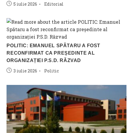
Post
Post
5 iulie 2026
Editorial
published:
category:
POLITIC: EMANUEL SPĂTARU A FOST
RECONFIRMAT CA PREȘEDINTE AL
ORGANIZAȚIEI P.S.D. RĂZVAD
Post
Post
3 iulie 2026
Politic
published:
category: