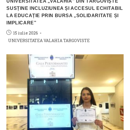
UNIVERSITATEA „VALAHIA” DIN TÂRGOVIȘTE
SUSȚINE INCLUZIUNEA ȘI ACCESUL ECHITABIL
LA EDUCAȚIE PRIN BURSA „SOLIDARITATE ȘI
IMPLICARE”
Post
15 iulie 2026
published:
Post
UNIVERSITATEA VALAHIA TARGOVISTE
category: