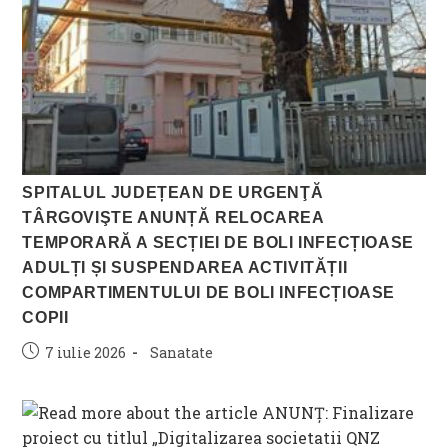
SPITALUL JUDEȚEAN DE URGENŢĂ
TÂRGOVIŞTE ANUNȚĂ RELOCAREA
TEMPORARĂ A SECȚIEI DE BOLI INFECȚIOASE
ADULȚI ȘI SUSPENDAREA ACTIVITĂȚII
COMPARTIMENTULUI DE BOLI INFECȚIOASE
COPII
Post
Post
7 iulie 2026
Sanatate
published:
category: