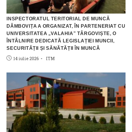
INSPECTORATUL TERITORIAL DE MUNCĂ
DÂMBOVIȚA A ORGANIZAT, ÎN PARTENERIAT CU
UNIVERSITATEA „VALAHIA” TÂRGOVIȘTE, O
ÎNTÂLNIRE DEDICATĂ LEGISLAȚIEI MUNCII,
SECURITĂȚII ȘI SĂNĂTĂȚII ÎN MUNCĂ
Post
Post
14 iulie 2026
ITM
published:
category: