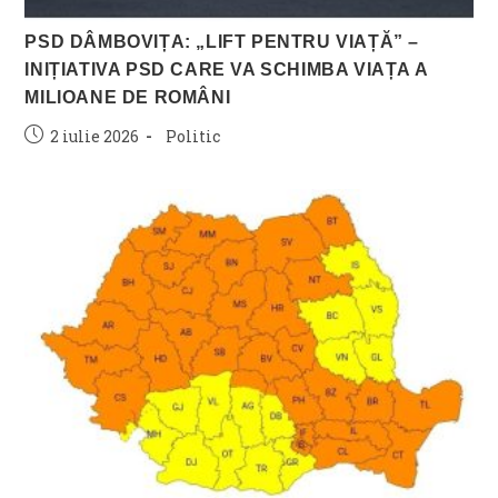
PSD DÂMBOVIȚA: „LIFT PENTRU VIAȚĂ” –
INIȚIATIVA PSD CARE VA SCHIMBA VIAȚA A
MILIOANE DE ROMÂNI
Post
Post
2 iulie 2026
Politic
published:
category: