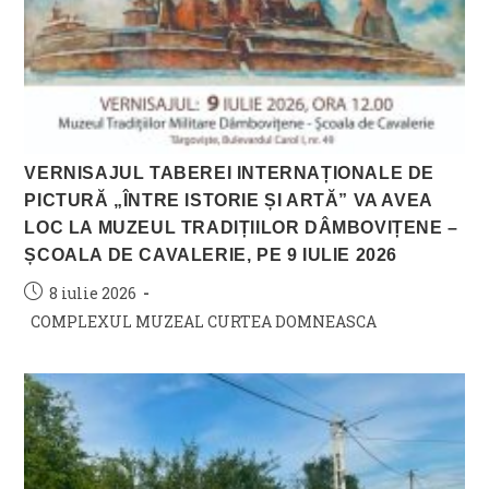
VERNISAJUL TABEREI INTERNAȚIONALE DE
PICTURĂ „ÎNTRE ISTORIE ȘI ARTĂ” VA AVEA
LOC LA MUZEUL TRADIȚIILOR DÂMBOVIȚENE –
ȘCOALA DE CAVALERIE, PE 9 IULIE 2026
Post
8 iulie 2026
published:
Post
COMPLEXUL MUZEAL CURTEA DOMNEASCA
category: