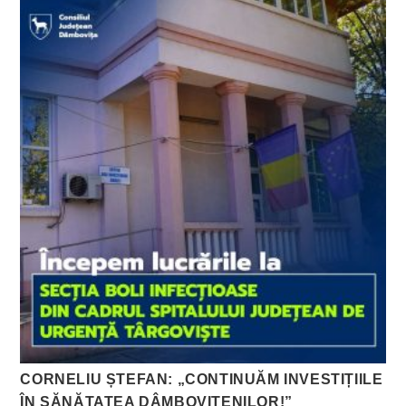
CORNELIU ȘTEFAN: „CONTINUĂM INVESTIȚIILE
ÎN SĂNĂTATEA DÂMBOVIȚENILOR!”