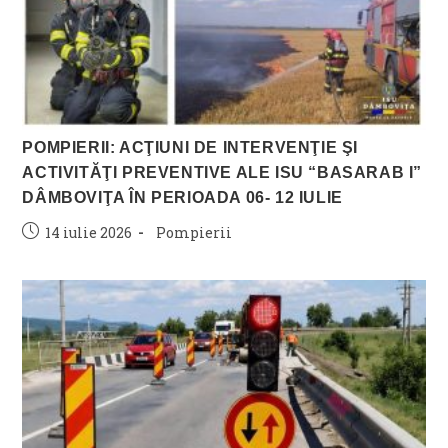
POMPIERII: ACŢIUNI DE INTERVENŢIE ŞI
ACTIVITĂŢI PREVENTIVE ALE ISU “BASARAB I”
DÂMBOVIŢA ÎN PERIOADA 06- 12 IULIE
Post
Post
14 iulie 2026
Pompierii
published:
category: