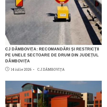
CJ DÂMBOVIȚA: RECOMANDĂRI ȘI RESTRICȚII
PE UNELE SECTOARE DE DRUM DIN JUDEȚUL
DÂMBOVIȚA
Post
Post
14 iulie 2026
C.J.DÂMBOVIȚA
published:
category: