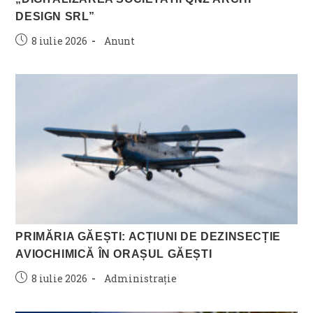
DESIGN SRL”
Post
Post
8 iulie 2026
Anunt
published:
category:
PRIMĂRIA GĂEȘTI: ACȚIUNI DE DEZINSECȚIE
AVIOCHIMICĂ ÎN ORAȘUL GĂEȘTI
Post
Post
8 iulie 2026
Administrație
published:
category: