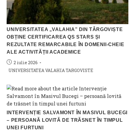
UNIVERSITATEA „VALAHIA” DIN TÂRGOVIȘTE
OBȚINE CERTIFICAREA QS STARS ȘI
REZULTATE REMARCABILE ÎN DOMENII-CHEIE
ALE ACTIVITĂȚII ACADEMICE
Post
2 iulie 2026
published:
Post
UNIVERSITATEA VALAHIA TARGOVISTE
category:
INTERVENȚIE SALVAMONT ÎN MASIVUL BUCEGI
– PERSOANĂ LOVITĂ DE TRĂSNET ÎN TIMPUL
UNEI FURTUNI