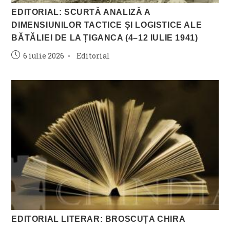
EDITORIAL: SCURTĂ ANALIZĂ A
DIMENSIUNILOR TACTICE ȘI LOGISTICE ALE
BĂTĂLIEI DE LA ȚIGANCA (4–12 IULIE 1941)
Post
Post
6 iulie 2026
Editorial
published:
category:
EDITORIAL LITERAR: BROSCUȚA CHIRA