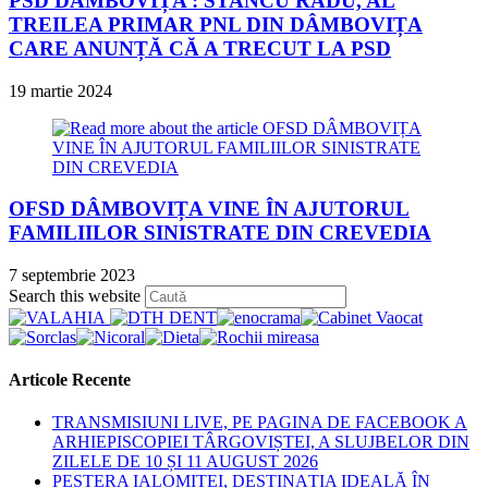
PSD DÂMBOVIȚA : STANCU RADU, AL
TREILEA PRIMAR PNL DIN DÂMBOVIȚA
CARE ANUNȚĂ CĂ A TRECUT LA PSD
19 martie 2024
OFSD DÂMBOVIȚA VINE ÎN AJUTORUL
FAMILIILOR SINISTRATE DIN CREVEDIA
7 septembrie 2023
Press
Search this website
Escape
to
close
the
Articole Recente
search
panel.
TRANSMISIUNI LIVE, PE PAGINA DE FACEBOOK A
ARHIEPISCOPIEI TÂRGOVIȘTEI, A SLUJBELOR DIN
ZILELE DE 10 ȘI 11 AUGUST 2026
PEȘTERA IALOMIȚEI, DESTINAȚIA IDEALĂ ÎN