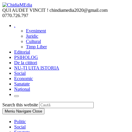
Skip
to
QUI AUDET VINCIT !
chindiamedia2020@gmail.com
content
0770.726.797
.
Eveniment
Juridic
Cultural
Timp Liber
Editorial
PSIHOLOG
De la cititori
NU-ȚI UITA ISTORIA
Social
Economic
Sanatate
Național
Toggle
website
Press
Search this website
search
Escape
Meniu Navigare
Close
to
close
Politic
the
Social
search