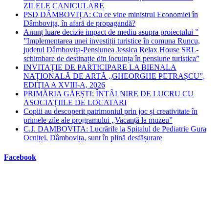
ZILELE CANICULARE
PSD DÂMBOVIȚA: Cu ce vine ministrul Economiei în
Dâmbovița, în afară de propagandă?
Anunț luare decizie impact de mediu asupra proiectului ”
”Implementarea unei investiții turistice în comuna Runcu,
județul Dâmbovița-Pensiunea Jessica Relax House SRL-
schimbare de destinație din locuința în pensiune turistica”
INVITAȚIE DE PARTICIPARE LA BIENALA
NAȚIONALĂ DE ARTĂ „GHEORGHE PETRAȘCU”,
EDIŢIA A XVIII-A, 2026
PRIMĂRIA GĂEȘTI: ÎNTÂLNIRE DE LUCRU CU
ASOCIAȚIILE DE LOCATARI
Copiii au descoperit patrimoniul prin joc și creativitate în
primele zile ale programului „Vacanță la muzeu”
C.J. DAMBOVITA: Lucrările la Spitalul de Pediatrie Gura
Ocniței, Dâmbovița, sunt în plină desfășurare
Facebook