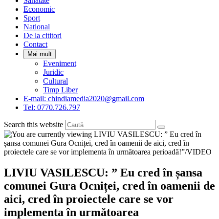
Sanatate
panel.
Economic
Sport
Național
De la cititori
Contact
Mai mult
Eveniment
Juridic
Cultural
Timp Liber
E-mail: chindiamedia2020@gmail.com
Tel: 0770.726.797
Search this website
LIVIU VASILESCU: ” Eu cred în șansa
comunei Gura Ocniței, cred în oamenii de
aici, cred în proiectele care se vor
implementa în următoarea