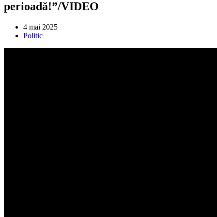
perioadă!”/VIDEO
Post
4 mai 2025
published:
Post
Politic
category: