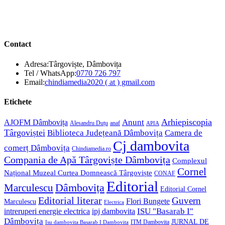
Contact
Adresa:
Târgoviște, Dâmbovița
Opens
Tel / WhatsApp:
0770 726 797
in
Opens
Email:
chindiamedia2020 ( at ) gmail.com
your
in
application
your
Etichete
application
Anunt
Arhiepiscopia
AJOFM Dâmbovița
Alesandru Duțu
anaf
APIA
Târgoviștei
Biblioteca Județeană Dâmbovița
Camera de
Cj dambovita
comerț Dâmbovița
Chindiamedia.ro
Compania de Apă Târgoviște Dâmbovița
Complexul
Cornel
Național Muzeal Curtea Domnească Târgoviște
CONAF
Editorial
Dâmbovița
Marculescu
Editorial Cornel
Editorial literar
Guvern
Flori Bungete
Marculescu
Electrica
ISU "Basarab I"
intreruperi energie electrica
ipj dambovita
Dâmbovița
JURNAL DE
ITM Dambovita
Isu dambovita Basarab I Dambovita