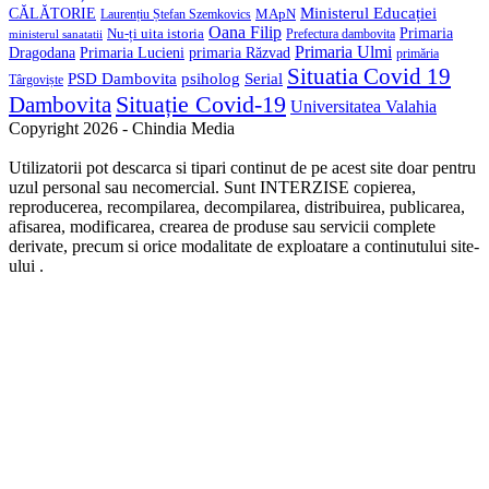
Ministerul Educației
CĂLĂTORIE
MApN
Laurențiu Ștefan Szemkovics
Oana Filip
Primaria
Nu-ți uita istoria
ministerul sanatatii
Prefectura dambovita
Primaria Ulmi
Primaria Lucieni
primaria Răzvad
Dragodana
primăria
Situatia Covid 19
psiholog
PSD Dambovita
Serial
Târgoviște
Situație Covid-19
Dambovita
Universitatea Valahia
Copyright 2026 - Chindia Media
Utilizatorii pot descarca si tipari continut de pe acest site doar pentru
uzul personal sau necomercial. Sunt INTERZISE copierea,
reproducerea, recompilarea, decompilarea, distribuirea, publicarea,
afisarea, modificarea, crearea de produse sau servicii complete
derivate, precum si orice modalitate de exploatare a continutului site-
ului .