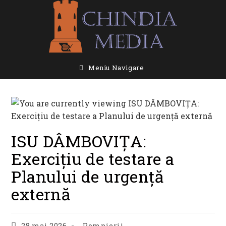
Skip
to
content
Meniu Navigare
ISU DÂMBOVIȚA:
Exercițiu de testare a
Planului de urgență
externă
Post
Post
28 mai 2026
Pompierii