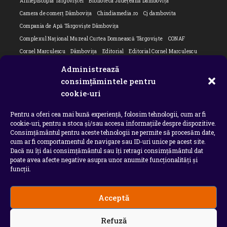
Arhiepiscopia Târgoviștei
Biblioteca Județeană Dâmbovița
Camera de comerț Dâmbovița
Chindiamedia.ro
Cj dambovita
Compania de Apă Târgoviște Dâmbovița
Complexul Național Muzeal Curtea Domnească Târgoviște
CONAF
Cornel Marculescu
Dâmbovița
Editorial
Editorial Cornel Marculescu
Editorial literar
Electrica
Flori Bungete
Guvern
Administrează
intreruperi energie electrica
ipj dambovita
ISU "Basarab I" Dâmbovița
consimțămintele pentru
Isu dambovita Basarab I Dambovita
ITM Dambovita
cookie-uri
JURNAL DE CĂLĂTORIE
Laurențiu Ștefan Szemkovics
MApN
Pentru a oferi cea mai bună experiență, folosim tehnologii, cum ar fi
Ministerul Educației
ministerul sanatatii
Nu-ți uita istoria
Oana Filip
cookie-uri, pentru a stoca și/sau accesa informațiile despre dispozitive.
Prefectura dambovita
Primaria Dragodana
Primaria Lucieni
Consimțământul pentru aceste tehnologii ne permite să procesăm date,
primaria Răzvad
Primaria Ulmi
primăria Târgoviște
PSD Dambovita
cum ar fi comportamentul de navigare sau ID-uri unice pe acest site.
Dacă nu îți dai consimțământul sau îți retragi consimțământul dat
psiholog
Serial
Situatia Covid 19 Dambovita
Situație Covid-19
poate avea afecte negative asupra unor anumite funcționalități și
Universitatea Valahia
funcții.
Acceptă
Copyright 2026 - Chindia Media
Refuză
Utilizatorii pot descarca si tipari continut de pe acest