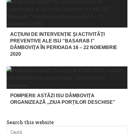
ACŢIUNI DE INTERVENŢIE ŞI ACTIVITĂŢI
PREVENTIVE ALE ISU “BASARAB I”
DÂMBOVIŢA ÎN PERIOADA 16 – 22 NOIEMBRIE
2020
POMPIERII: ASTĂZI ISU DÂMBOVIȚA
ORGANIZEAZĂ „ZIUA PORȚILOR DESCHISE”
Search this website
Pre