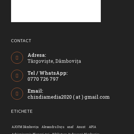
CONTACT
Adresa:
Târgoviște, Dâmbovița
Tel / WhatsApp:
0770 726 797
Opens
Email:
in
chindiamedia2020 ( at ) gmail.com
Opens
your
in
application
your
ETICHETE
applicatio
AJOFM Dâmbovița
Alesandru Duțu
anaf
Anunt
APIA