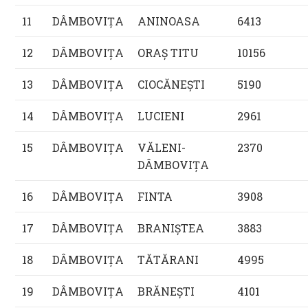
11
DÂMBOVIŢA
ANINOASA
6413
12
DÂMBOVIŢA
ORAŞ TITU
10156
13
DÂMBOVIŢA
CIOCĂNEŞTI
5190
14
DÂMBOVIŢA
LUCIENI
2961
15
DÂMBOVIŢA
VĂLENI-
2370
DÂMBOVIŢA
16
DÂMBOVIŢA
FINTA
3908
17
DÂMBOVIŢA
BRANIŞTEA
3883
18
DÂMBOVIŢA
TĂTĂRANI
4995
19
DÂMBOVIŢA
BRĂNEŞTI
4101