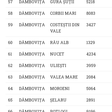
57
DÂMBOVIŢA
GURA ŞUŢII
5218
58
DÂMBOVIŢA
CORBII MARI
8083
59
DÂMBOVIŢA
COSTEŞTII DIN
3427
VALE
60
DÂMBOVIŢA
RÂU ALB
1329
61
DÂMBOVIŢA
NUCET
4234
62
DÂMBOVIŢA
ULIEŞTI
3959
63
DÂMBOVIŢA
VALEA MARE
2084
64
DÂMBOVIŢA
MOROENI
5064
65
DÂMBOVIŢA
ŞELARU
2891
66
DÂMBOVIŢA
POTLOGI
9196