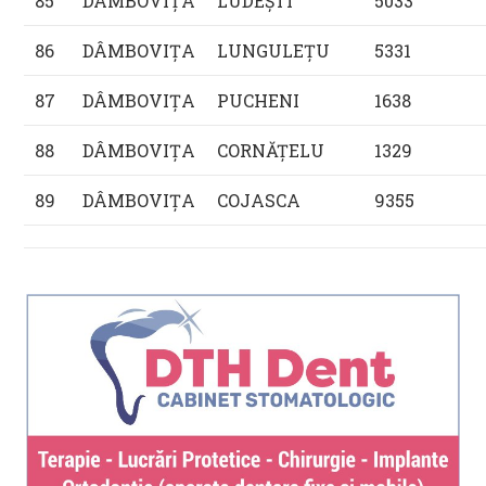
85
DÂMBOVIŢA
LUDEŞTI
5033
86
DÂMBOVIŢA
LUNGULEŢU
5331
87
DÂMBOVIŢA
PUCHENI
1638
88
DÂMBOVIŢA
CORNĂŢELU
1329
89
DÂMBOVIŢA
COJASCA
9355