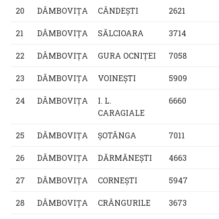
20
DÂMBOVIŢA
CÂNDEŞTI
2621
21
DÂMBOVIŢA
SĂLCIOARA
3714
22
DÂMBOVIŢA
GURA OCNIŢEI
7058
23
DÂMBOVIŢA
VOINEŞTI
5909
24
DÂMBOVIŢA
I. L.
6660
CARAGIALE
25
DÂMBOVIŢA
ŞOTÂNGA
7011
26
DÂMBOVIŢA
DĂRMĂNEŞTI
4663
27
DÂMBOVIŢA
CORNEŞTI
5947
28
DÂMBOVIŢA
CRÂNGURILE
3673