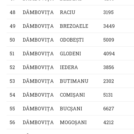
48
DÂMBOVIŢA
RACIU
3195
49
DÂMBOVIŢA
BREZOAELE
3449
50
DÂMBOVIŢA
ODOBEŞTI
5009
51
DÂMBOVIŢA
GLODENI
4094
52
DÂMBOVIŢA
IEDERA
3856
53
DÂMBOVIŢA
BUTIMANU
2302
54
DÂMBOVIŢA
COMIŞANI
5131
55
DÂMBOVIŢA
BUCŞANI
6627
56
DÂMBOVIŢA
MOGOŞANI
4212