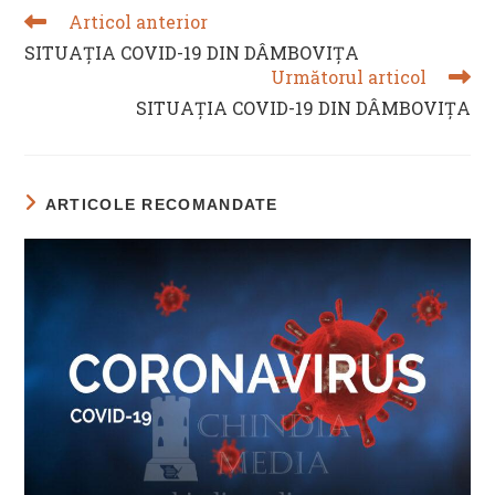
Articol anterior
READ
MORE
SITUAȚIA COVID-19 DIN DÂMBOVIȚA
ARTICLES
Următorul articol
SITUAȚIA COVID-19 DIN DÂMBOVIȚA
ARTICOLE RECOMANDATE