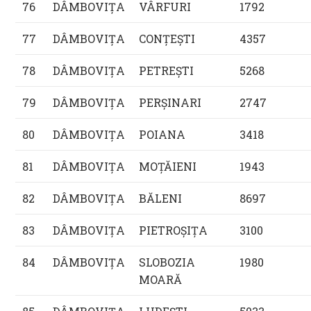
76
DÂMBOVIŢA
VÂRFURI
1792
77
DÂMBOVIŢA
CONŢEŞTI
4357
78
DÂMBOVIŢA
PETREŞTI
5268
79
DÂMBOVIŢA
PERŞINARI
2747
80
DÂMBOVIŢA
POIANA
3418
81
DÂMBOVIŢA
MOŢĂIENI
1943
82
DÂMBOVIŢA
BĂLENI
8697
83
DÂMBOVIŢA
PIETROŞIŢA
3100
84
DÂMBOVIŢA
SLOBOZIA
1980
MOARĂ