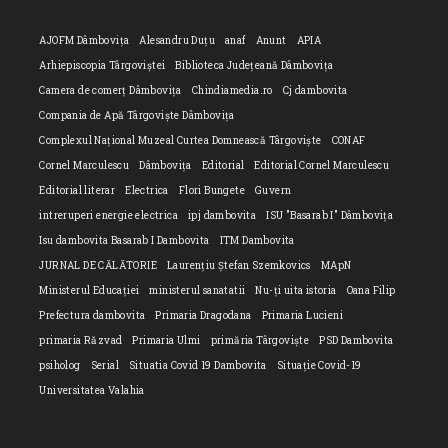
AJOFM Dâmbovița
Alesandru Duțu
anaf
Anunt
APIA
Arhiepiscopia Târgoviștei
Biblioteca Județeană Dâmbovița
Camera de comerț Dâmbovița
Chindiamedia.ro
Cj dambovita
Compania de Apă Târgoviște Dâmbovița
Complexul Național Muzeal Curtea Domnească Târgoviște
CONAF
Cornel Marculescu
Dâmbovița
Editorial
Editorial Cornel Marculescu
Editorial literar
Electrica
Flori Bungete
Guvern
intreruperi energie electrica
ipj dambovita
ISU "Basarab I" Dâmbovița
Isu dambovita Basarab I Dambovita
ITM Dambovita
JURNAL DE CĂLĂTORIE
Laurențiu Ștefan Szemkovics
MApN
Ministerul Educației
ministerul sanatatii
Nu-ți uita istoria
Oana Filip
Prefectura dambovita
Primaria Dragodana
Primaria Lucieni
primaria Răzvad
Primaria Ulmi
primăria Târgoviște
PSD Dambovita
psiholog
Serial
Situatia Covid 19 Dambovita
Situație Covid-19
Universitatea Valahia