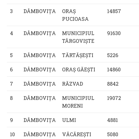
3
DÂMBOVIŢA
ORAŞ
14857
PUCIOASA
4
DÂMBOVIŢA
MUNICIPIUL
91630
TÂRGOVIŞTE
5
DÂMBOVIŢA
TĂRTĂŞEŞTI
5226
6
DÂMBOVIŢA
ORAŞ GĂEŞTI
14860
7
DÂMBOVIŢA
RĂZVAD
8842
8
DÂMBOVIŢA
MUNICIPIUL
19072
MORENI
9
DÂMBOVIŢA
ULMI
4881
10
DÂMBOVIŢA
VĂCĂREŞTI
5080