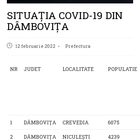
SITUAȚIA COVID-19 DIN
DÂMBOVIȚA
Post
Post
12 februarie 2022
Prefectura
published:
category:
NR
JUDET
LOCALITATE
POPULATIE
1
DÂMBOVIŢA
CREVEDIA
6075
2
DÂMBOVIŢA
NICULEŞTI
4239