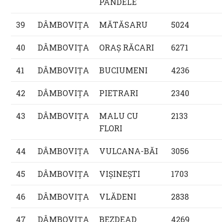
PANDELE
39
DÂMBOVIŢA
MĂTĂSARU
5024
40
DÂMBOVIŢA
ORAŞ RĂCARI
6271
41
DÂMBOVIŢA
BUCIUMENI
4236
42
DÂMBOVIŢA
PIETRARI
2340
43
DÂMBOVIŢA
MALU CU
2133
FLORI
44
DÂMBOVIŢA
VULCANA-BĂI
3056
45
DÂMBOVIŢA
VIŞINEŞTI
1703
46
DÂMBOVIŢA
VLĂDENI
2838
47
DÂMBOVIŢA
BEZDEAD
4269