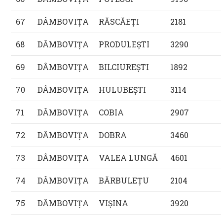
67
DÂMBOVIŢA
RĂSCĂEŢI
2181
68
DÂMBOVIŢA
PRODULEŞTI
3290
69
DÂMBOVIŢA
BILCIUREŞTI
1892
70
DÂMBOVIŢA
HULUBEŞTI
3114
71
DÂMBOVIŢA
COBIA
2907
72
DÂMBOVIŢA
DOBRA
3460
73
DÂMBOVIŢA
VALEA LUNGĂ
4601
74
DÂMBOVIŢA
BĂRBULEŢU
2104
75
DÂMBOVIŢA
VIŞINA
3920