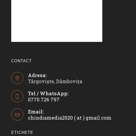
CONTACT
Adresa:
Târgoviște, Dâmbovița
Tel / WhatsApp:
0770 726 797
Opens
Email:
in
chindiamedia2020 ( at ) gmail.com
Opens
your
in
application
your
ETICHETE
applicatio