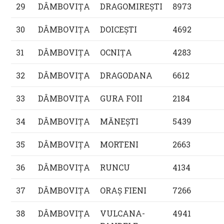
29
DÂMBOVIŢA
DRAGOMIREŞTI
8973
30
DÂMBOVIŢA
DOICEŞTI
4692
31
DÂMBOVIŢA
OCNIŢA
4283
32
DÂMBOVIŢA
DRAGODANA
6612
33
DÂMBOVIŢA
GURA FOII
2184
34
DÂMBOVIŢA
MĂNEŞTI
5439
35
DÂMBOVIŢA
MORTENI
2663
36
DÂMBOVIŢA
RUNCU
4134
37
DÂMBOVIŢA
ORAŞ FIENI
7266
38
DÂMBOVIŢA
VULCANA-
4941