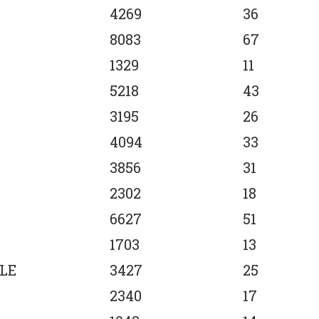
4269
36
8083
67
1329
11
5218
43
3195
26
4094
33
3856
31
2302
18
6627
51
1703
13
ALE
3427
25
2340
17