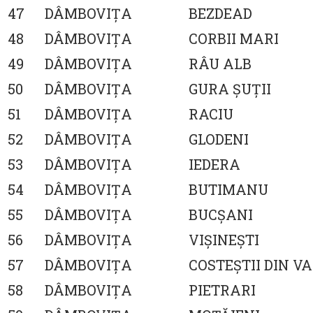
47
DÂMBOVIŢA
BEZDEAD
48
DÂMBOVIŢA
CORBII MARI
49
DÂMBOVIŢA
RÂU ALB
50
DÂMBOVIŢA
GURA ŞUŢII
51
DÂMBOVIŢA
RACIU
52
DÂMBOVIŢA
GLODENI
53
DÂMBOVIŢA
IEDERA
54
DÂMBOVIŢA
BUTIMANU
55
DÂMBOVIŢA
BUCŞANI
56
DÂMBOVIŢA
VIŞINEŞTI
57
DÂMBOVIŢA
COSTEŞTII DIN V
58
DÂMBOVIŢA
PIETRARI