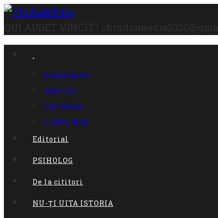
Skip
to
QUI AUDET VINCIT !
chindiamedia2020@gma
content
.
EVENIMENT
JURIDIC
CULTURAL
TIMP LIBER
Editorial
PSIHOLOG
De la cititori
NU-ȚI UITA ISTORIA