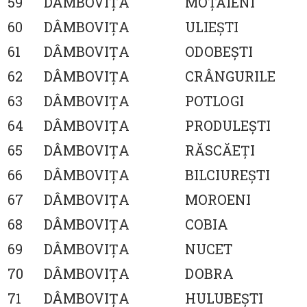
59
DÂMBOVIŢA
MOŢĂIENI
60
DÂMBOVIŢA
ULIEŞTI
61
DÂMBOVIŢA
ODOBEŞTI
62
DÂMBOVIŢA
CRÂNGURILE
63
DÂMBOVIŢA
POTLOGI
64
DÂMBOVIŢA
PRODULEŞTI
65
DÂMBOVIŢA
RĂSCĂEŢI
66
DÂMBOVIŢA
BILCIUREŞTI
67
DÂMBOVIŢA
MOROENI
68
DÂMBOVIŢA
COBIA
69
DÂMBOVIŢA
NUCET
70
DÂMBOVIŢA
DOBRA
71
DÂMBOVIŢA
HULUBEŞTI