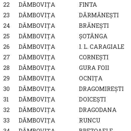
22
DÂMBOVIŢA
FINTA
23
DÂMBOVIŢA
DĂRMĂNEŞTI
24
DÂMBOVIŢA
BRĂNEŞTI
25
DÂMBOVIŢA
ŞOTÂNGA
26
DÂMBOVIŢA
I. L. CARAGIALE
27
DÂMBOVIŢA
CORNEŞTI
28
DÂMBOVIŢA
GURA FOII
29
DÂMBOVIŢA
OCNIŢA
30
DÂMBOVIŢA
DRAGOMIREŞTI
31
DÂMBOVIŢA
DOICEŞTI
32
DÂMBOVIŢA
DRAGODANA
33
DÂMBOVIŢA
RUNCU
34
DÂMBOVIŢA
BREZOAELE