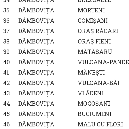
35
DÂMBOVIŢA
MORTENI
36
DÂMBOVIŢA
COMIŞANI
37
DÂMBOVIŢA
ORAŞ RĂCARI
38
DÂMBOVIŢA
ORAŞ FIENI
39
DÂMBOVIŢA
MĂTĂSARU
40
DÂMBOVIŢA
VULCANA-PANDE
41
DÂMBOVIŢA
MĂNEŞTI
42
DÂMBOVIŢA
VULCANA-BĂI
43
DÂMBOVIŢA
VLĂDENI
44
DÂMBOVIŢA
MOGOŞANI
45
DÂMBOVIŢA
BUCIUMENI
46
DÂMBOVIŢA
MALU CU FLORI