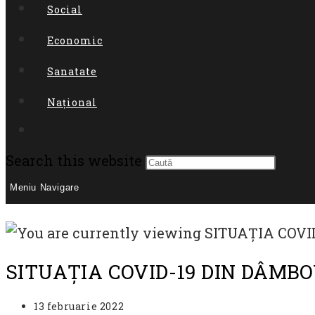
Social
Economic
Sanatate
Național
Toggle
Press
Search this website
Escap
website
Meniu Navigare
to
search
close
the
SITUAȚIA COVID-19 DIN DÂMB
searc
panel
Post
13 februarie 2022