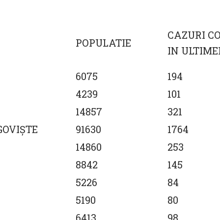
CAZURI C
POPULATIE
IN ULTIMEL
6075
194
4239
101
14857
321
GOVIŞTE
91630
1764
14860
253
8842
145
5226
84
5190
80
6413
98