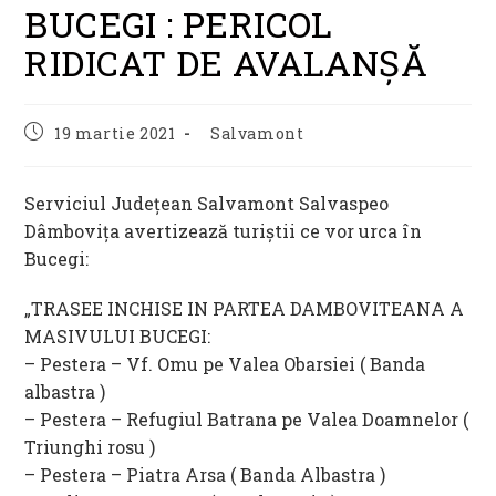
BUCEGI : PERICOL
RIDICAT DE AVALANȘĂ
Post
Post
19 martie 2021
Salvamont
published:
category:
Serviciul Județean Salvamont Salvaspeo
Dâmbovița avertizează turiștii ce vor urca în
Bucegi:
„TRASEE INCHISE IN PARTEA DAMBOVITEANA A
MASIVULUI BUCEGI:
– Pestera – Vf. Omu pe Valea Obarsiei ( Banda
albastra )
– Pestera – Refugiul Batrana pe Valea Doamnelor (
Triunghi rosu )
– Pestera – Piatra Arsa ( Banda Albastra )