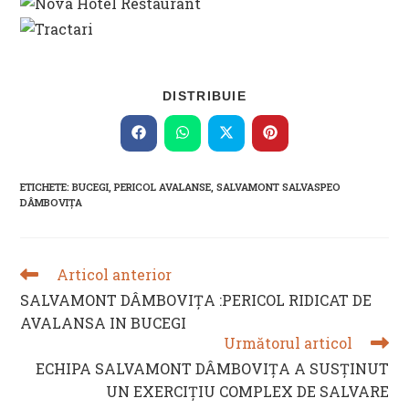
SHARE
DISTRIBUIE
THIS
CONTENT
Opens
Opens
Opens
Opens
in
in
in
in
a
a
a
a
new
new
new
new
ETICHETE
:
BUCEGI
,
PERICOL AVALANSE
,
SALVAMONT SALVASPEO
window
window
window
window
DÂMBOVIȚA
Articol anterior
READ
MORE
SALVAMONT DÂMBOVIŢA :PERICOL RIDICAT DE
ARTICLES
AVALANSA IN BUCEGI
Următorul articol
ECHIPA SALVAMONT DÂMBOVIȚA A SUSȚINUT
UN EXERCIȚIU COMPLEX DE SALVARE