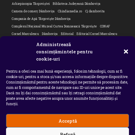
Arhiepiscopia Târgoviștei
Biblioteca Județeană Dâmbovița
Camera de comerț Dâmbovița
Chindiamedia.ro
Cj dambovita
Compania de Apă Târgoviște Dâmbovița
Complexul Național Muzeal Curtea Domnească Târgoviște
CONAF
Cornel Marculescu
Dâmbovița
Editorial
Editorial Cornel Marculescu
Editorial literar
Electrica
Flori Bungete
Guvern
Administrează
intreruperi energie electrica
ipj dambovita
ISU "Basarab I" Dâmbovița
consimțămintele pentru
Isu dambovita Basarab I Dambovita
ITM Dambovita
cookie-uri
JURNAL DE CĂLĂTORIE
Laurențiu Ștefan Szemkovics
MApN
Pentru a oferi cea mai bună experiență, folosim tehnologii, cum ar fi
Ministerul Educației
ministerul sanatatii
Nu-ți uita istoria
Oana Filip
cookie-uri, pentru a stoca și/sau accesa informațiile despre dispozitive.
Prefectura dambovita
Primaria Dragodana
Primaria Lucieni
Consimțământul pentru aceste tehnologii ne permite să procesăm date,
primaria Răzvad
Primaria Ulmi
primăria Târgoviște
PSD Dambovita
cum ar fi comportamentul de navigare sau ID-uri unice pe acest site.
Dacă nu îți dai consimțământul sau îți retragi consimțământul dat
psiholog
Serial
Situatia Covid 19 Dambovita
Situație Covid-19
poate avea afecte negative asupra unor anumite funcționalități și
Universitatea Valahia
funcții.
Acceptă
Copyright 2026 - Chindia Media
Refuză