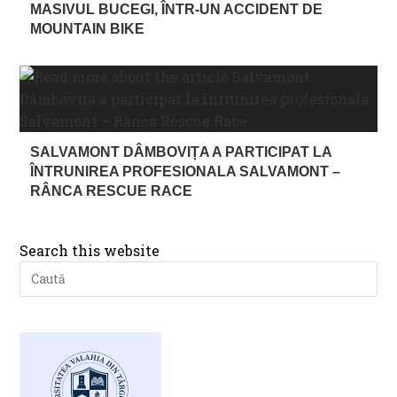
MASIVUL BUCEGI, ÎNTR-UN ACCIDENT DE
MOUNTAIN BIKE
SALVAMONT DÂMBOVIȚA A PARTICIPAT LA
ÎNTRUNIREA PROFESIONALA SALVAMONT –
RÂNCA RESCUE RACE
Search this website
Pre
Es
to
clo
th
se
pan