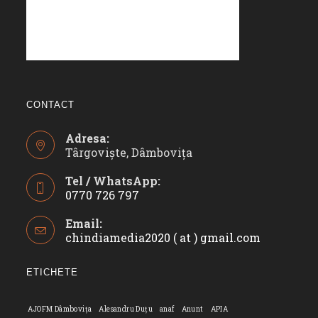
CONTACT
Adresa:
Târgoviște, Dâmbovița
Tel / WhatsApp:
0770 726 797
Opens
Email:
in
chindiamedia2020 ( at ) gmail.com
Opens
your
in
application
your
ETICHETE
applicatio
AJOFM Dâmbovița
Alesandru Duțu
anaf
Anunt
APIA