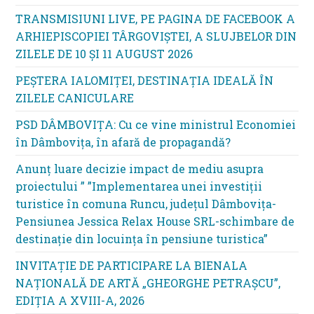
TRANSMISIUNI LIVE, PE PAGINA DE FACEBOOK A
ARHIEPISCOPIEI TÂRGOVIȘTEI, A SLUJBELOR DIN
ZILELE DE 10 ȘI 11 AUGUST 2026
PEȘTERA IALOMIȚEI, DESTINAȚIA IDEALĂ ÎN
ZILELE CANICULARE
PSD DÂMBOVIȚA: Cu ce vine ministrul Economiei
în Dâmbovița, în afară de propagandă?
Anunț luare decizie impact de mediu asupra
proiectului ” ”Implementarea unei investiții
turistice în comuna Runcu, județul Dâmbovița-
Pensiunea Jessica Relax House SRL-schimbare de
destinație din locuința în pensiune turistica”
INVITAȚIE DE PARTICIPARE LA BIENALA
NAȚIONALĂ DE ARTĂ „GHEORGHE PETRAȘCU”,
EDIŢIA A XVIII-A, 2026