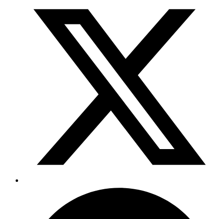
in
a
new
window
Opens
in
a
new