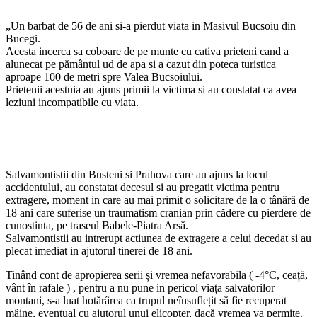
„Un barbat de 56 de ani si-a pierdut viata in Masivul Bucsoiu din
Bucegi.
Acesta incerca sa coboare de pe munte cu cativa prieteni cand a
alunecat pe pământul ud de apa si a cazut din poteca turistica
aproape 100 de metri spre Valea Bucsoiului.
Prietenii acestuia au ajuns primii la victima si au constatat ca avea
leziuni incompatibile cu viata.
Salvamontistii din Busteni si Prahova care au ajuns la locul
accidentului, au constatat decesul si au pregatit victima pentru
extragere, moment in care au mai primit o solicitare de la o tânără de
18 ani care suferise un traumatism cranian prin cădere cu pierdere de
cunostinta, pe traseul Babele-Piatra Arsă.
Salvamontistii au intrerupt actiunea de extragere a celui decedat si au
plecat imediat in ajutorul tinerei de 18 ani.
Tinând cont de apropierea serii și vremea nefavorabila ( -4°C, ceață,
vânt în rafale ) , pentru a nu pune in pericol viața salvatorilor
montani, s-a luat hotărârea ca trupul neînsuflețit să fie recuperat
mâine, eventual cu ajutorul unui elicopter, dacă vremea va permite.