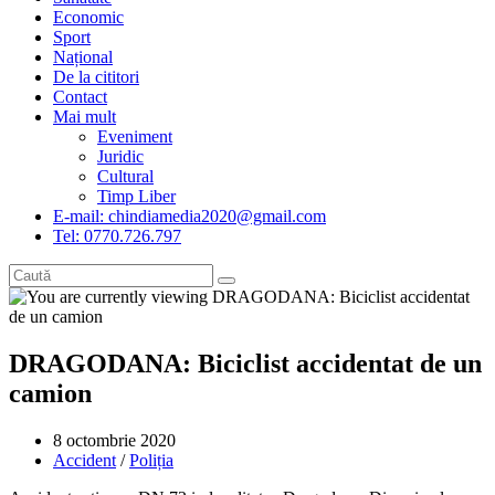
Economic
Sport
Național
De la cititori
Contact
Mai mult
Eveniment
Juridic
Cultural
Timp Liber
E-mail: chindiamedia2020@gmail.com
Tel: 0770.726.797
DRAGODANA: Biciclist accidentat de un
camion
Post
8 octombrie 2020
published:
Post
Accident
/
Poliția
category: