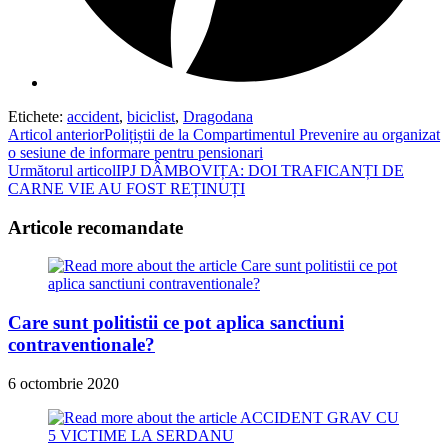
Etichete
:
accident
,
biciclist
,
Dragodana
Read
Articol anterior
Polițiștii de la Compartimentul Prevenire au organizat
o sesiune de informare pentru pensionari
more
Următorul articol
IPJ DÂMBOVIȚA: DOI TRAFICANȚI DE
articles
CARNE VIE AU FOST REȚINUȚI
Articole recomandate
Care sunt politistii ce pot aplica sanctiuni
contraventionale?
6 octombrie 2020