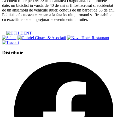
Accident rutier pe DN 72 in localitatea Dragodana. Din primele
date, un biciclist in varsta de 40 de ani ar fi fost acrosat si accidentat
de un ansamblu de vehicule rutier, condus de un barbat de 53 de ani.
Politistii efectueaza cercetarea la fata locului, urmand sa fie stabilite
cu exactitate toate imprejurarile evenimentului rutier.
Share
Distribuie
this
Opens
content
in
a
new
window