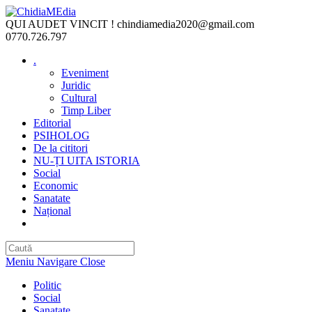
Skip
to
QUI AUDET VINCIT !
chindiamedia2020@gmail.com
content
0770.726.797
.
Eveniment
Juridic
Cultural
Timp Liber
Editorial
PSIHOLOG
De la cititori
NU-ȚI UITA ISTORIA
Social
Economic
Sanatate
Național
Toggle
website
search
Meniu Navigare
Close
Politic
Social
Sanatate