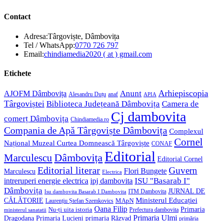
Contact
Adresa:
Târgoviște, Dâmbovița
Opens
Tel / WhatsApp:
0770 726 797
in
Opens
Email:
chindiamedia2020 ( at ) gmail.com
your
in
application
your
Etichete
application
Anunt
Arhiepiscopia
AJOFM Dâmbovița
Alesandru Duțu
anaf
APIA
Târgoviștei
Biblioteca Județeană Dâmbovița
Camera de
Cj dambovita
comerț Dâmbovița
Chindiamedia.ro
Compania de Apă Târgoviște Dâmbovița
Complexul
Cornel
Național Muzeal Curtea Domnească Târgoviște
CONAF
Editorial
Dâmbovița
Marculescu
Editorial Cornel
Editorial literar
Guvern
Flori Bungete
Marculescu
Electrica
ISU "Basarab I"
intreruperi energie electrica
ipj dambovita
Dâmbovița
JURNAL DE
ITM Dambovita
Isu dambovita Basarab I Dambovita
Ministerul Educației
CĂLĂTORIE
MApN
Laurențiu Ștefan Szemkovics
Oana Filip
Primaria
Nu-ți uita istoria
ministerul sanatatii
Prefectura dambovita
Primaria Ulmi
Primaria Lucieni
primaria Răzvad
Dragodana
primăria