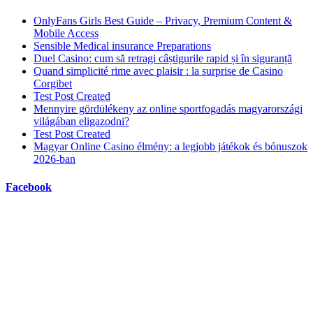
OnlyFans Girls Best Guide – Privacy, Premium Content &
Mobile Access
Sensible Medical insurance Preparations
Duel Casino: cum să retragi câștigurile rapid și în siguranță
Quand simplicité rime avec plaisir : la surprise de Casino
Corgibet
Test Post Created
Mennyire gördülékeny az online sportfogadás magyarországi
világában eligazodni?
Test Post Created
Magyar Online Casino élmény: a legjobb játékok és bónuszok
2026-ban
Facebook