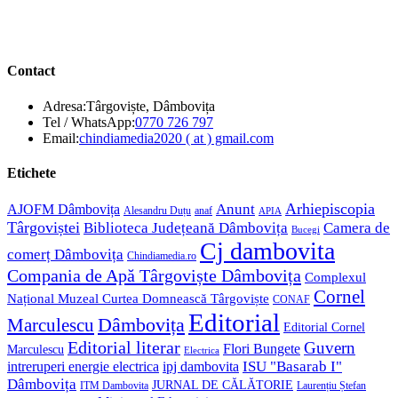
Contact
Adresa:
Târgoviște, Dâmbovița
Opens
Tel / WhatsApp:
0770 726 797
in
Opens
Email:
chindiamedia2020 ( at ) gmail.com
your
in
application
your
Etichete
application
Anunt
Arhiepiscopia
AJOFM Dâmbovița
Alesandru Duțu
anaf
APIA
Târgoviștei
Biblioteca Județeană Dâmbovița
Camera de
Bucegi
Cj dambovita
comerț Dâmbovița
Chindiamedia.ro
Compania de Apă Târgoviște Dâmbovița
Complexul
Cornel
Național Muzeal Curtea Domnească Târgoviște
CONAF
Editorial
Dâmbovița
Marculescu
Editorial Cornel
Editorial literar
Guvern
Flori Bungete
Marculescu
Electrica
ISU "Basarab I"
intreruperi energie electrica
ipj dambovita
Dâmbovița
JURNAL DE CĂLĂTORIE
Laurențiu Ștefan
ITM Dambovita