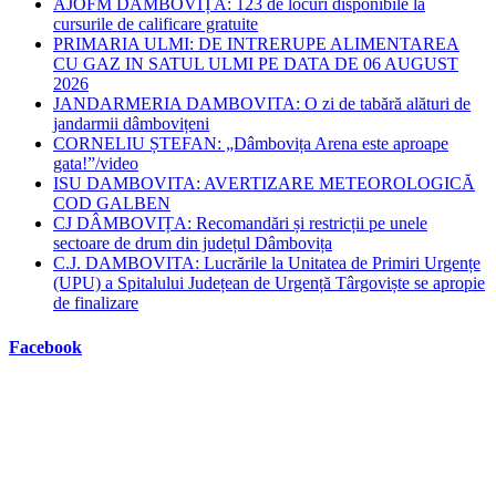
AJOFM DÂMBOVIȚA: 123 de locuri disponibile la
cursurile de calificare gratuite
PRIMARIA ULMI: DE INTRERUPE ALIMENTAREA
CU GAZ IN SATUL ULMI PE DATA DE 06 AUGUST
2026
JANDARMERIA DAMBOVITA: O zi de tabără alături de
jandarmii dâmbovițeni
CORNELIU ȘTEFAN: „Dâmbovița Arena este aproape
gata!”/video
ISU DAMBOVITA: AVERTIZARE METEOROLOGICĂ
COD GALBEN
CJ DÂMBOVIȚA: Recomandări și restricții pe unele
sectoare de drum din județul Dâmbovița
C.J. DAMBOVITA: Lucrările la Unitatea de Primiri Urgențe
(UPU) a Spitalului Județean de Urgență Târgoviște se apropie
de finalizare
Facebook