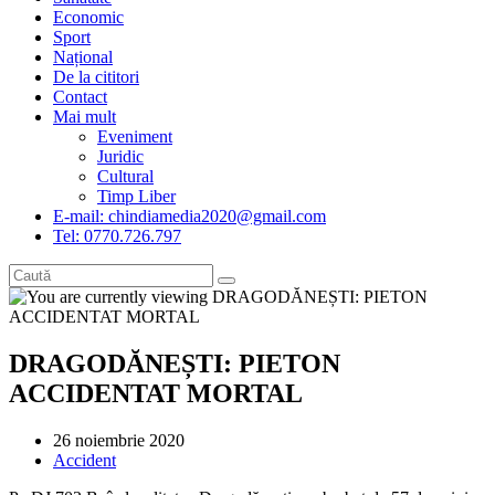
Economic
Sport
Național
De la cititori
Contact
Mai mult
Eveniment
Juridic
Cultural
Timp Liber
E-mail: chindiamedia2020@gmail.com
Tel: 0770.726.797
DRAGODĂNEȘTI: PIETON
ACCIDENTAT MORTAL
Post
26 noiembrie 2020
published:
Post
Accident
category: