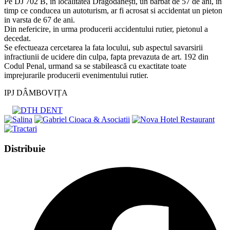
Pe DJ 702 B, în localitatea Dragodănești, un barbat de 57 de ani, in
timp ce conducea un autoturism, ar fi acrosat si accidentat un pieton
in varsta de 67 de ani.
Din nefericire, in urma producerii accidentului rutier, pietonul a
decedat.
Se efectueaza cercetarea la fata locului, sub aspectul savarsirii
infractiunii de ucidere din culpa, fapta prevazuta de art. 192 din
Codul Penal, urmand sa se stabilească cu exactitate toate
imprejurarile producerii evenimentului rutier.
IPJ DÂMBOVIȚA
Share
Distribuie
this
Opens
content
in
a
new
window