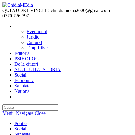
Skip
to
QUI AUDET VINCIT !
chindiamedia2020@gmail.com
content
0770.726.797
.
Eveniment
Juridic
Cultural
Timp Liber
Editorial
PSIHOLOG
De la cititori
NU-ȚI UITA ISTORIA
Social
Economic
Sanatate
Național
Toggle
website
search
Meniu Navigare
Close
Politic
Social
Sanatate