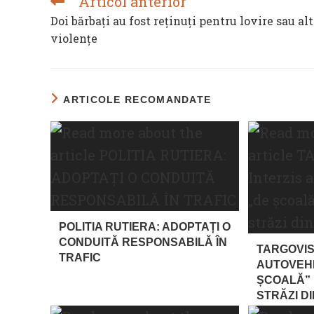
Articol anterior
READ
MORE
Doi bărbați au fost reţinuți pentru lovire sau al
ARTICLES
violențe
ARTICOLE RECOMANDATE
POLITIA RUTIERA: ADOPTAȚI O
CONDUITĂ RESPONSABILĂ ÎN
TARGOVIS
TRAFIC
AUTOVEH
ȘCOALĂ” 
STRĂZI DI