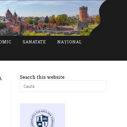
OMIC
SANATATE
NAȚIONAL
Search this website
Press
Escape
to
close
the
search
panel.