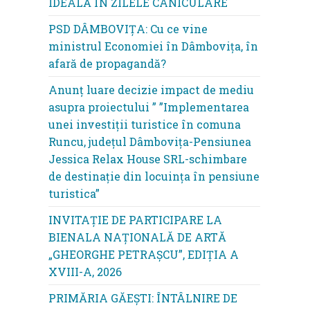
IDEALĂ ÎN ZILELE CANICULARE
PSD DÂMBOVIȚA: Cu ce vine
ministrul Economiei în Dâmbovița, în
afară de propagandă?
Anunț luare decizie impact de mediu
asupra proiectului ” ”Implementarea
unei investiții turistice în comuna
Runcu, județul Dâmbovița-Pensiunea
Jessica Relax House SRL-schimbare
de destinație din locuința în pensiune
turistica”
INVITAȚIE DE PARTICIPARE LA
BIENALA NAȚIONALĂ DE ARTĂ
„GHEORGHE PETRAȘCU”, EDIŢIA A
XVIII-A, 2026
PRIMĂRIA GĂEȘTI: ÎNTÂLNIRE DE