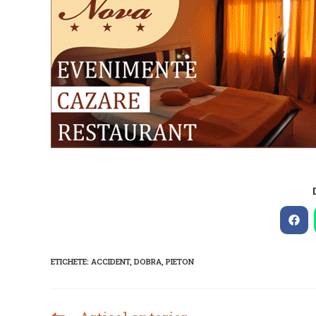
Ope
in
a
new
ETICHETE
:
ACCIDENT
,
DOBRA
,
PIETON
win