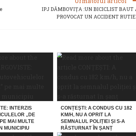
Următorul articol
te
IPJ DÂMBOVIȚA :UN BICICLIST BAUT 
PROVOCAT UN ACCIDENT RUTIE
TE: INTERZIS
CONȚEȘTI: A CONDUS CU 182
ICULELOR „DE
KM/H, NU A OPRIT LA
PE MAI MULTE
SEMNALUL POLIȚIEI ȘI S-A
N MUNICIPIU
RĂSTURNAT ÎN ȘANȚ