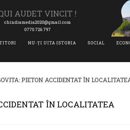
QUI AUDET VINCIT !
chindiamedia2020@gmail.com
0770.726.797
ITITORI
NU-ȚI UITA ISTORIA
SOCIAL
ECON
ACCIDENTAT ÎN LOCALITATEA