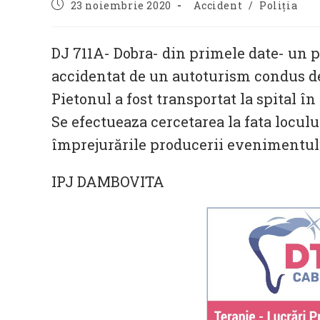
Post
Post
23 noiembrie 2020
Accident
/
Poliția
published:
category:
DJ 711A- Dobra- din primele date- un pi
accidentat de un autoturism condus de
Pietonul a fost transportat la spital în
Se efectueaza cercetarea la fata loculu
împrejurările producerii evenimentulu
IPJ DAMBOVITA