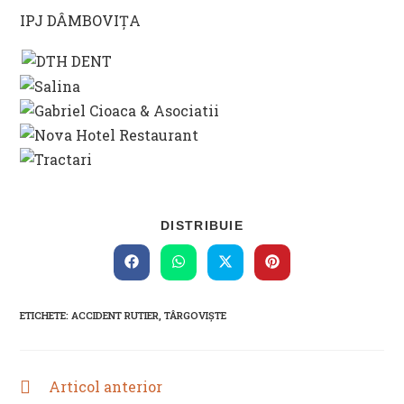
IPJ DÂMBOVIȚA
SHARE
DISTRIBUIE
THIS
CONTENT
Opens
Opens
Opens
Opens
in
in
in
in
a
a
a
a
new
new
new
new
ETICHETE
:
ACCIDENT RUTIER
,
TÂRGOVIŞTE
window
window
window
window
Articol anterior
READ
MORE