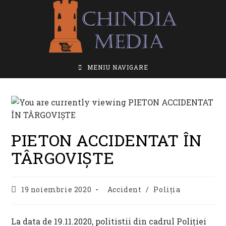
Skip
to
content
MENIU NAVIGARE
PIETON ACCIDENTAT ÎN
TÂRGOVIȘTE
Post
Post
19 noiembrie 2020
Accident
/
Poliția
published:
category:
La data de 19.11.2020, politistii din cadrul Poliției