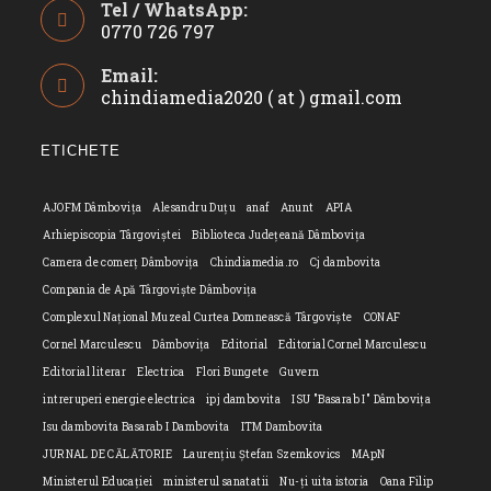
Tel / WhatsApp:
0770 726 797
Opens
Email:
in
chindiamedia2020 ( at ) gmail.com
Opens
your
in
application
your
ETICHETE
applicatio
AJOFM Dâmbovița
Alesandru Duțu
anaf
Anunt
APIA
Arhiepiscopia Târgoviștei
Biblioteca Județeană Dâmbovița
Camera de comerț Dâmbovița
Chindiamedia.ro
Cj dambovita
Compania de Apă Târgoviște Dâmbovița
Complexul Național Muzeal Curtea Domnească Târgoviște
CONAF
Cornel Marculescu
Dâmbovița
Editorial
Editorial Cornel Marculescu
Editorial literar
Electrica
Flori Bungete
Guvern
intreruperi energie electrica
ipj dambovita
ISU "Basarab I" Dâmbovița
Isu dambovita Basarab I Dambovita
ITM Dambovita
JURNAL DE CĂLĂTORIE
Laurențiu Ștefan Szemkovics
MApN
Ministerul Educației
ministerul sanatatii
Nu-ți uita istoria
Oana Filip