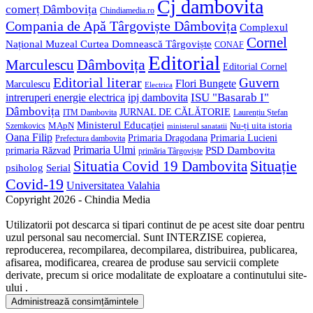
Cj dambovita
comerț Dâmbovița
Chindiamedia.ro
Compania de Apă Târgoviște Dâmbovița
Complexul
Cornel
Național Muzeal Curtea Domnească Târgoviște
CONAF
Editorial
Dâmbovița
Marculescu
Editorial Cornel
Editorial literar
Guvern
Flori Bungete
Marculescu
Electrica
ISU "Basarab I"
intreruperi energie electrica
ipj dambovita
Dâmbovița
JURNAL DE CĂLĂTORIE
Laurențiu Ștefan
ITM Dambovita
Ministerul Educației
MApN
Szemkovics
Nu-ți uita istoria
ministerul sanatatii
Oana Filip
Primaria Lucieni
Primaria Dragodana
Prefectura dambovita
Primaria Ulmi
primaria Răzvad
PSD Dambovita
primăria Târgoviște
Situație
Situatia Covid 19 Dambovita
psiholog
Serial
Covid-19
Universitatea Valahia
Copyright 2026 - Chindia Media
Utilizatorii pot descarca si tipari continut de pe acest site doar pentru
uzul personal sau necomercial. Sunt INTERZISE copierea,
reproducerea, recompilarea, decompilarea, distribuirea, publicarea,
afisarea, modificarea, crearea de produse sau servicii complete
derivate, precum si orice modalitate de exploatare a continutului site-
ului .
Administrează consimțămintele