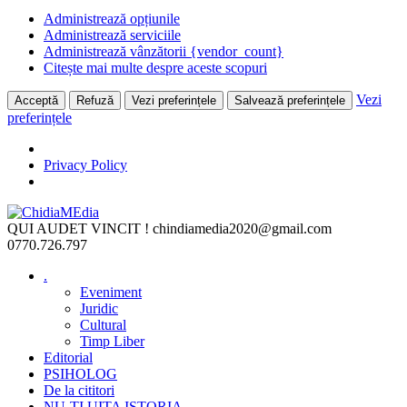
Administrează opțiunile
Administrează serviciile
Administrează vânzătorii {vendor_count}
Citește mai multe despre aceste scopuri
Vezi
Acceptă
Refuză
Vezi preferințele
Salvează preferințele
preferințele
Privacy Policy
Skip
to
QUI AUDET VINCIT !
chindiamedia2020@gmail.com
content
0770.726.797
.
Eveniment
Juridic
Cultural
Timp Liber
Editorial
PSIHOLOG
De la cititori
NU-ȚI UITA ISTORIA