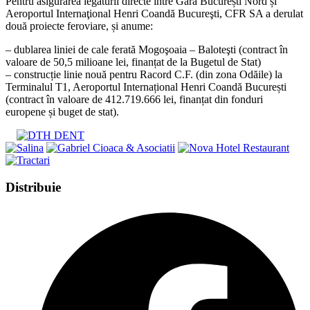
Pentru asigurarea legăturii directe între Gara București Nord și
Aeroportul Internaţional Henri Coandă Bucureşti, CFR SA a derulat
două proiecte feroviare, și anume:
– dublarea liniei de cale ferată Mogoşoaia – Baloteşti (contract în
valoare de 50,5 milioane lei, finanțat de la Bugetul de Stat)
– construcție linie nouă pentru Racord C.F. (din zona Odăile) la
Terminalul T1, Aeroportul Internațional Henri Coandă București
(contract în valoare de 412.719.666 lei, finanțat din fonduri
europene și buget de stat).
Share
Distribuie
this
Opens
content
in
a
new
window