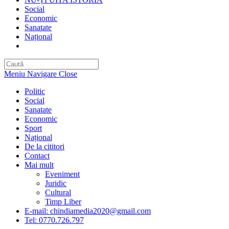
Social
Economic
Sanatate
Național
Toggle
website
search
Meniu Navigare
Close
Politic
Social
Sanatate
Economic
Sport
Național
De la cititori
Contact
Mai mult
Eveniment
Juridic
Cultural
Timp Liber
E-mail: chindiamedia2020@gmail.com
Tel: 0770.726.797