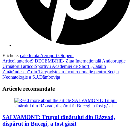
Etichete
:
cale ferata Aeroport Otopeni
Read
Articol anterior
9 DECEMBRIE- Ziua Internațională Anticorupție
Următorul articol
Sportivii Academiei de Sport „Cătălin
more
Zmărăndescu” din Târgoviște au facut o donație pentru Secția
articles
Neonatologie a S.J.Dâmbovița
Articole recomandate
SALVAMONT: Trupul tânărului din Răzvad,
dispărut în Bucegi, a fost găsit