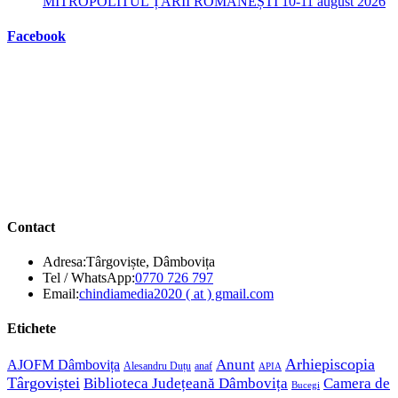
MITROPOLITUL ȚĂRII ROMÂNEȘTI 10-11 august 2026
Facebook
Contact
Adresa:
Târgoviște, Dâmbovița
Opens
Tel / WhatsApp:
0770 726 797
in
Opens
Email:
chindiamedia2020 ( at ) gmail.com
your
in
application
your
Etichete
application
Anunt
Arhiepiscopia
AJOFM Dâmbovița
Alesandru Duțu
anaf
APIA
Târgoviștei
Biblioteca Județeană Dâmbovița
Camera de
Bucegi