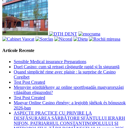
Articole Recente
Sensible Medical insurance Preparations
Duel Casino: cum să retragi câștigurile rapid și în siguranță
Quand simplicité rime avec plaisir : la surprise de Casino
Corgibet
Test Post Created
Mennyire gördülékeny az online sportfogadás magyarországi
világában eligazodni?
Test Post Created
Magyar Online Casino élmény: a legjobb játékok és bónuszok
2026-ban
ASPECTE PRACTICE CU PRIVIRE LA
DESFĂȘURAREA SĂRBĂTORII SFÂNTULUI IERARH
NIFON, PATRIARHUL CONSTANTINOPOLULUI ŞI