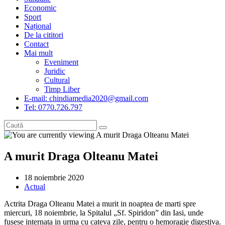
Economic
Sport
Național
De la cititori
Contact
Mai mult
Eveniment
Juridic
Cultural
Timp Liber
E-mail: chindiamedia2020@gmail.com
Tel: 0770.726.797
A murit Draga Olteanu Matei
Post
18 noiembrie 2020
published:
Post
Actual
category:
Actrita Draga Olteanu Matei a murit in noaptea de marti spre
miercuri, 18 noiembrie, la Spitalul „Sf. Spiridon” din Iasi, unde
fusese internata in urma cu cateva zile, pentru o hemoragie digestiva.