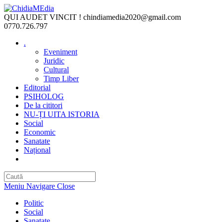
Skip
to
QUI AUDET VINCIT !
chindiamedia2020@gmail.com
content
0770.726.797
.
Eveniment
Juridic
Cultural
Timp Liber
Editorial
PSIHOLOG
De la cititori
NU-ȚI UITA ISTORIA
Social
Economic
Sanatate
Național
Toggle
website
search
Meniu Navigare
Close
Politic
Social
Sanatate