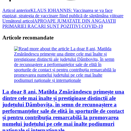
Read
Articol anterior
KLAUS IOHANNIS: Vaccinarea se va face
etapizat, strategia de vaccinare fiind publică de săptămâna viitoare
more
Următorul articol
APROAPE JUMATATE DIN ANGAJATII
articles
PRIMARIEI RACARI SUNT POZITIVI COVID-19
Articole recomandate
La doar 8 ani, Matilda Zmărăndescu primește una
dintre cele mai înalte și prestigioase distincții ale
județului Dâmbovița, în semn de recunoaștere a
performanțelor sale de elită în sporturile de contact
și pentru contribuția remarcabilă la promovarea
numelui județului pe cele mai înalte podiumuri
naționale și internaționale