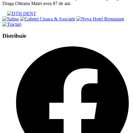
Draga Olteanu Matei avea 87 de ani.
Share
Distribuie
this
Opens
content
in
a
new
window