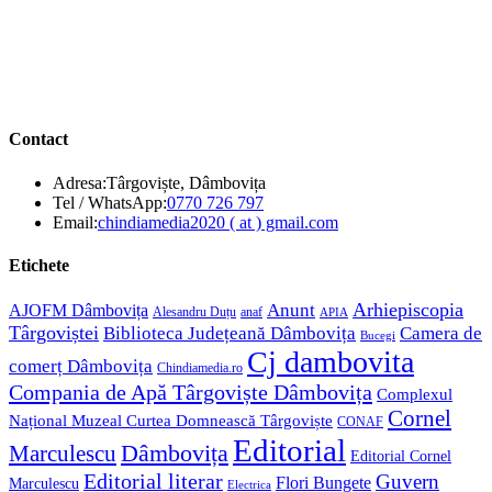
Contact
Adresa:
Târgoviște, Dâmbovița
Opens
Tel / WhatsApp:
0770 726 797
in
Opens
Email:
chindiamedia2020 ( at ) gmail.com
your
in
application
your
Etichete
application
Anunt
Arhiepiscopia
AJOFM Dâmbovița
Alesandru Duțu
anaf
APIA
Târgoviștei
Biblioteca Județeană Dâmbovița
Camera de
Bucegi
Cj dambovita
comerț Dâmbovița
Chindiamedia.ro
Compania de Apă Târgoviște Dâmbovița
Complexul
Cornel
Național Muzeal Curtea Domnească Târgoviște
CONAF
Editorial
Dâmbovița
Marculescu
Editorial Cornel
Editorial literar
Guvern
Flori Bungete
Marculescu
Electrica