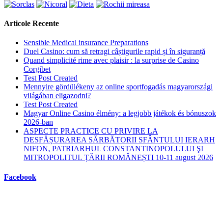
Articole Recente
Sensible Medical insurance Preparations
Duel Casino: cum să retragi câștigurile rapid și în siguranță
Quand simplicité rime avec plaisir : la surprise de Casino
Corgibet
Test Post Created
Mennyire gördülékeny az online sportfogadás magyarországi
világában eligazodni?
Test Post Created
Magyar Online Casino élmény: a legjobb játékok és bónuszok
2026-ban
ASPECTE PRACTICE CU PRIVIRE LA
DESFĂȘURAREA SĂRBĂTORII SFÂNTULUI IERARH
NIFON, PATRIARHUL CONSTANTINOPOLULUI ŞI
MITROPOLITUL ȚĂRII ROMÂNEȘTI 10-11 august 2026
Facebook