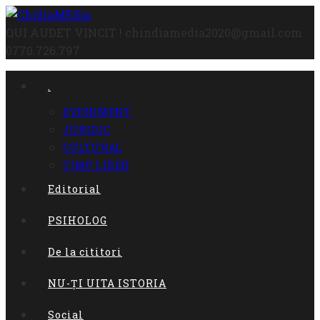
Skip
to
QUI AUDET VINCIT !
chindiamedia2020@gmail.com
content
0770.726.797
.
EVENIMENT
JURIDIC
CULTURAL
TIMP LIBER
Editorial
PSIHOLOG
De la cititori
NU-ȚI UITA ISTORIA
Social