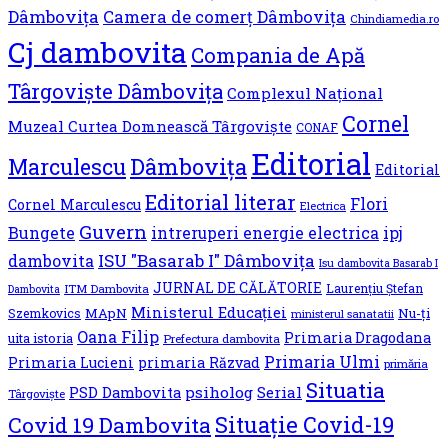
Dâmbovița
Camera de comerț Dâmbovița
Chindiamedia.ro
Cj dambovita
Compania de Apă
Târgoviște Dâmbovița
Complexul Național
Cornel
Muzeal Curtea Domnească Târgoviște
CONAF
Editorial
Dâmbovița
Marculescu
Editorial
Editorial literar
Flori
Cornel Marculescu
Electrica
Guvern
Bungete
ipj
intreruperi energie electrica
ISU "Basarab I" Dâmbovița
dambovita
Isu dambovita Basarab I
JURNAL DE CĂLĂTORIE
Laurențiu Ștefan
ITM Dambovita
Dambovita
Ministerul Educației
MApN
Nu-ți
Szemkovics
ministerul sanatatii
Oana Filip
Primaria Dragodana
uita istoria
Prefectura dambovita
Primaria Ulmi
Primaria Lucieni
primaria Răzvad
primăria
Situatia
psiholog
Serial
PSD Dambovita
Târgoviște
Situație Covid-19
Covid 19 Dambovita