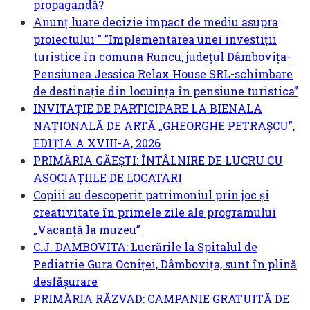
propagandă?
Anunț luare decizie impact de mediu asupra
proiectului ” ”Implementarea unei investiții
turistice în comuna Runcu, județul Dâmbovița-
Pensiunea Jessica Relax House SRL-schimbare
de destinație din locuința în pensiune turistica”
INVITAȚIE DE PARTICIPARE LA BIENALA
NAȚIONALĂ DE ARTĂ „GHEORGHE PETRAȘCU”,
EDIŢIA A XVIII-A, 2026
PRIMĂRIA GĂEȘTI: ÎNTÂLNIRE DE LUCRU CU
ASOCIAȚIILE DE LOCATARI
Copiii au descoperit patrimoniul prin joc și
creativitate în primele zile ale programului
„Vacanță la muzeu”
C.J. DAMBOVITA: Lucrările la Spitalul de
Pediatrie Gura Ocniței, Dâmbovița, sunt în plină
desfășurare
PRIMĂRIA RĂZVAD: CAMPANIE GRATUITĂ DE