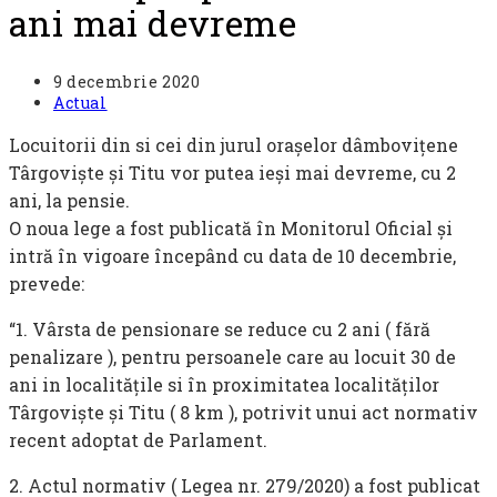
ani mai devreme
Post
9 decembrie 2020
published:
Post
Actual
category:
Locuitorii din si cei din jurul orașelor dâmbovițene
Târgoviște și Titu vor putea ieși mai devreme, cu 2
ani, la pensie.
O noua lege a fost publicată în Monitorul Oficial și
intră în vigoare începând cu data de 10 decembrie,
prevede:
“1. Vârsta de pensionare se reduce cu 2 ani ( fără
penalizare ), pentru persoanele care au locuit 30 de
ani in localitățile si în proximitatea localităților
Târgoviște și Titu ( 8 km ), potrivit unui act normativ
recent adoptat de Parlament.
2. Actul normativ ( Legea nr. 279/2020) a fost publicat