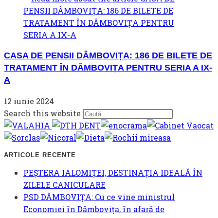
CASA DE PENSII DÂMBOVIȚA: 186 DE BILETE DE
TRATAMENT ÎN DÂMBOVIȚA PENTRU SERIA A IX-
A
12 iunie 2024
Press
Search this website
Escape
to
close
ARTICOLE RECENTE
the
PEȘTERA IALOMIȚEI, DESTINAȚIA IDEALĂ ÎN
search
ZILELE CANICULARE
panel.
PSD DÂMBOVIȚA: Cu ce vine ministrul
Economiei în Dâmbovița, în afară de