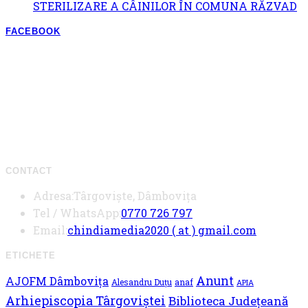
STERILIZARE A CÂINILOR ÎN COMUNA RĂZVAD
FACEBOOK
CONTACT
Adresa:
Târgoviște, Dâmbovița
Opens
Tel / WhatsApp:
0770 726 797
in
Opens
Email:
chindiamedia2020 ( at ) gmail.com
your
in
ETICHETE
application
your
Anunt
AJOFM Dâmbovița
applicati
Alesandru Duțu
anaf
APIA
Arhiepiscopia Târgoviștei
Biblioteca Județeană