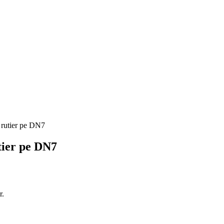
tier pe DN7
r.