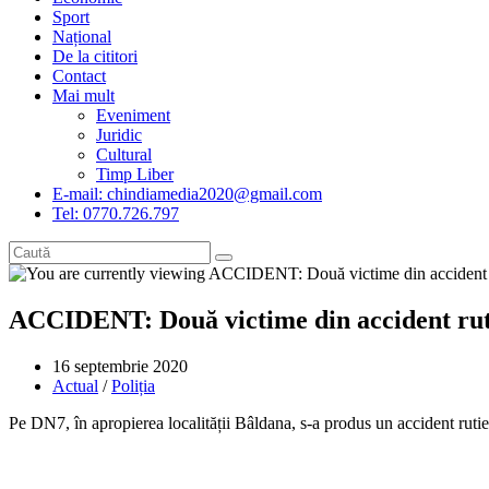
Sport
Național
De la cititori
Contact
Mai mult
Eveniment
Juridic
Cultural
Timp Liber
E-mail: chindiamedia2020@gmail.com
Tel: 0770.726.797
ACCIDENT: Două victime din accident ru
Post
16 septembrie 2020
published:
Post
Actual
/
Poliția
category:
Pe DN7, în apropierea localității Bâldana, s-a produs un accident rutie