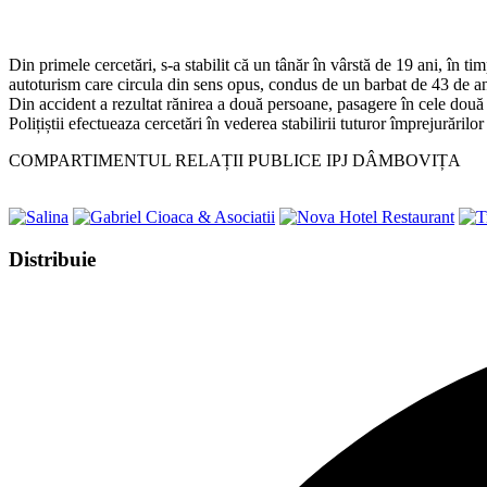
Din primele cercetări, s-a stabilit că un tânăr în vârstă de 19 ani, în ti
autoturism care circula din sens opus, condus de un barbat de 43 de an
Din accident a rezultat rănirea a două persoane, pasagere în cele două
Polițiștii efectueaza cercetări în vederea stabilirii tuturor împrejurărilo
COMPARTIMENTUL RELAȚII PUBLICE IPJ DÂMBOVIȚA
Share
Distribuie
this
Opens
content
in
a
new
window