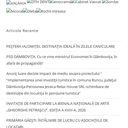
clo
the
sea
pan
Articole Recente
PEȘTERA IALOMIȚEI, DESTINAȚIA IDEALĂ ÎN ZILELE CANICULARE
PSD DÂMBOVIȚA: Cu ce vine ministrul Economiei în Dâmbovița, în
afară de propagandă?
Anunț luare decizie impact de mediu asupra proiectului ”
”Implementarea unei investiții turistice în comuna Runcu, județul
Dâmbovița-Pensiunea Jessica Relax House SRL-schimbare de
destinație din locuința în pensiune turistica”
INVITAȚIE DE PARTICIPARE LA BIENALA NAȚIONALĂ DE ARTĂ
„GHEORGHE PETRAȘCU”, EDIŢIA A XVIII-A, 2026
PRIMĂRIA GĂEȘTI: ÎNTÂLNIRE DE LUCRU CU ASOCIAȚIILE DE
LOCATARI