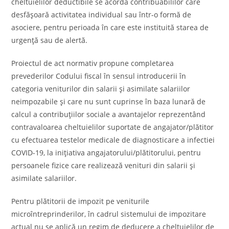
cheltuielilor deductibile se acordă contribuabililor care
desfășoară activitatea individual sau într-o formă de
asociere, pentru perioada în care este instituită starea de
urgenţă sau de alertă.
Proiectul de act normativ propune completarea
prevederilor Codului fiscal în sensul introducerii în
categoria veniturilor din salarii și asimilate salariilor
neimpozabile și care nu sunt cuprinse în baza lunară de
calcul a contribuţiilor sociale a avantajelor reprezentând
contravaloarea cheltuielilor suportate de angajator/plătitor
cu efectuarea testelor medicale de diagnosticare a infectiei
COVID-19, la inițiativa angajatorului/plătitorului, pentru
persoanele fizice care realizează venituri din salarii şi
asimilate salariilor.
Pentru plătitorii de impozit pe veniturile
microîntreprinderilor, în cadrul sistemului de impozitare
actual nu se aplică un regim de deducere a cheltuielilor de