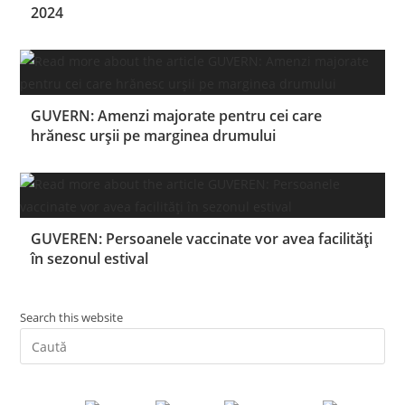
2024
GUVERN: Amenzi majorate pentru cei care
hrănesc urșii pe marginea drumului
GUVEREN: Persoanele vaccinate vor avea facilități
în sezonul estival
Search this website
Pre
Es
to