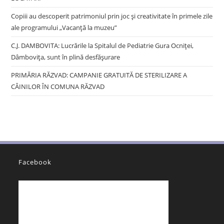
Copiii au descoperit patrimoniul prin joc și creativitate în primele zile
ale programului „Vacanță la muzeu”
C.J. DAMBOVITA: Lucrările la Spitalul de Pediatrie Gura Ocniței,
Dâmbovița, sunt în plină desfășurare
PRIMĂRIA RĂZVAD: CAMPANIE GRATUITĂ DE STERILIZARE A
CÂINILOR ÎN COMUNA RĂZVAD
Facebook