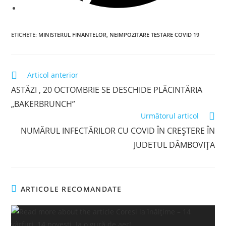
ETICHETE
:
MINISTERUL FINANTELOR
,
NEIMPOZITARE TESTARE COVID 19
Read
Articol anterior
more
ASTĂZI , 20 OCTOMBRIE SE DESCHIDE PLĂCINTĂRIA
articles
„BAKERBRUNCH”
Următorul articol
NUMĂRUL INFECTĂRILOR CU COVID ÎN CREȘTERE ÎN
JUDETUL DÂMBOVIȚA
ARTICOLE RECOMANDATE