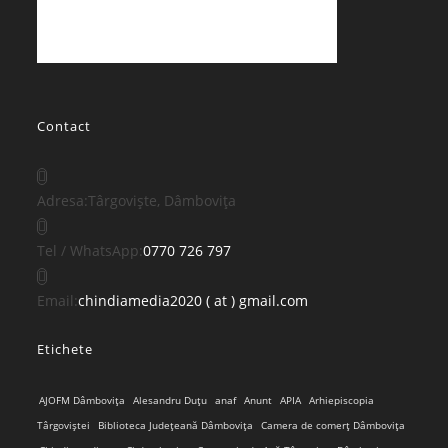
Contact
Adresa:
Târgoviște, Dâmbovița
Opens
Tel / WhatsApp:
0770 726 797
in
your
Opens
Email:
chindiamedia2020 ( at ) gmail.com
application
in
Etichete
your
application
AJOFM Dâmbovița
Alesandru Duțu
anaf
Anunt
APIA
Arhiepiscopia
Târgoviștei
Biblioteca Județeană Dâmbovița
Camera de comerț Dâmbovița