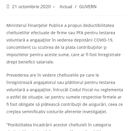
Post
Post
21 octombrie 2020
Actual
/
GUVERN
published:
category:
Ministerul Finanțelor Publice a propus deductibilitatea
cheltuielilor efectuate de firme sau PFA pentru testarea
voluntară a angajaților în vederea depistării COVID-19,
concomitent cu scutirea de la plata contribuțiilor și
impozitelor pentru aceste sume, care ar fi fost înregistrate
drept beneficii salariale.
Prevederea are în vedere cheltuielile pe care le
înregistrează angajatorul sau plătitorul pentru testarea
voluntară a angajaților, întrucât Codul Fiscal nu reglementa
o astfel de situație, iar pentru sumele respective firmele ar
fi fost obligate să plătească contribuții de asigurări, ceea ce
creștea semnificativ costurile aferente investigației.
”Posibilitatea încadrării acestor cheltuieli în categoria