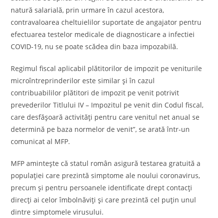
natură salarială, prin urmare în cazul acestora,
contravaloarea cheltuielilor suportate de angajator pentru
efectuarea testelor medicale de diagnosticare a infectiei
COVID-19, nu se poate scădea din baza impozabilă.
Regimul fiscal aplicabil plătitorilor de impozit pe veniturile
microîntreprinderilor este similar și în cazul
contribuabililor plătitori de impozit pe venit potrivit
prevederilor Titlului IV – Impozitul pe venit din Codul fiscal,
care desfășoară activități pentru care venitul net anual se
determină pe baza normelor de venit”, se arată într-un
comunicat al MFP.
MFP amintește că statul român asigură testarea gratuită a
populației care prezintă simptome ale noului coronavirus,
precum și pentru persoanele identificate drept contacți
direcți ai celor îmbolnăviți și care prezintă cel puțin unul
dintre simptomele virusului.