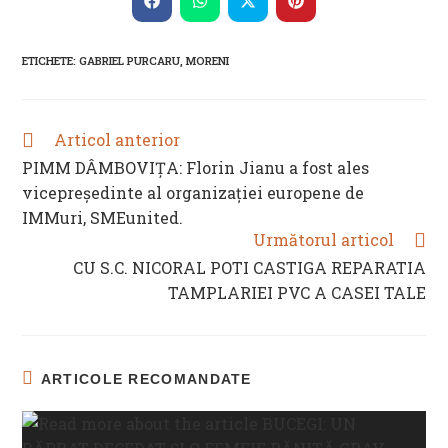
CONTENT
Opens
Opens
Opens
Opens
in
in
in
in
a
a
a
a
new
new
new
new
ETICHETE
:
GABRIEL PURCARU
,
MORENI
window
window
window
window
Articol anterior
READ
MORE
PIMM DÂMBOVIȚA: Florin Jianu a fost ales
ARTICLES
vicepreședinte al organizației europene de
IMMuri, SMEunited.
Următorul articol
CU S.C. NICORAL POTI CASTIGA REPARATIA
TAMPLARIEI PVC A CASEI TALE
ARTICOLE RECOMANDATE