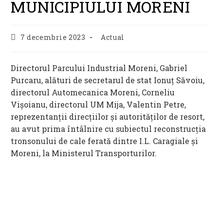
MUNICIPIULUI MORENI
Post
Post
7 decembrie 2023
Actual
published:
category:
Directorul Parcului Industrial Moreni, Gabriel
Purcaru, alături de secretarul de stat Ionuț Săvoiu,
directorul Automecanica Moreni, Corneliu
Vișoianu, directorul UM Mija, Valentin Petre,
reprezentanții direcțiilor și autorităților de resort,
au avut prima întâlnire cu subiectul reconstrucția
tronsonului de cale ferată dintre I.L. Caragiale și
Moreni, la Ministerul Transporturilor.