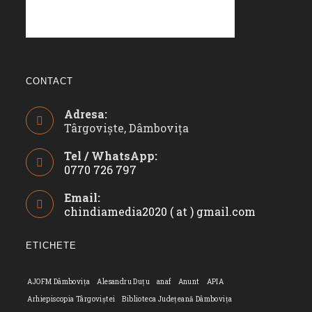
CONTACT
Adresa:
Târgoviște, Dâmbovița
Tel / WhatsApp:
0770 726 797
Opens
Email:
in
chindiamedia2020 ( at ) gmail.com
Opens
your
in
application
your
ETICHETE
applicatio
AJOFM Dâmbovița
Alesandru Duțu
anaf
Anunt
APIA
Arhiepiscopia Târgoviștei
Biblioteca Județeană Dâmbovița