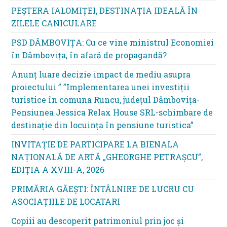
PEȘTERA IALOMIȚEI, DESTINAȚIA IDEALĂ ÎN
ZILELE CANICULARE
PSD DÂMBOVIȚA: Cu ce vine ministrul Economiei
în Dâmbovița, în afară de propagandă?
Anunț luare decizie impact de mediu asupra
proiectului ” ”Implementarea unei investiții
turistice în comuna Runcu, județul Dâmbovița-
Pensiunea Jessica Relax House SRL-schimbare de
destinație din locuința în pensiune turistica”
INVITAȚIE DE PARTICIPARE LA BIENALA
NAȚIONALĂ DE ARTĂ „GHEORGHE PETRAȘCU”,
EDIŢIA A XVIII-A, 2026
PRIMĂRIA GĂEȘTI: ÎNTÂLNIRE DE LUCRU CU
ASOCIAȚIILE DE LOCATARI
Copiii au descoperit patrimoniul prin joc și