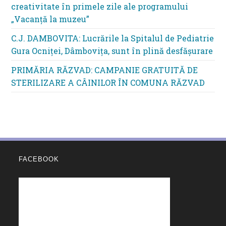
creativitate în primele zile ale programului
„Vacanță la muzeu”
C.J. DAMBOVITA: Lucrările la Spitalul de Pediatrie
Gura Ocniței, Dâmbovița, sunt în plină desfășurare
PRIMĂRIA RĂZVAD: CAMPANIE GRATUITĂ DE
STERILIZARE A CÂINILOR ÎN COMUNA RĂZVAD
FACEBOOK