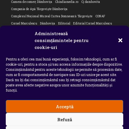
Camera de comerț Dâmbovița
Chindiamedia.ro
Cj dambovita
Compania de Apă Târgoviște Dâmbovița
Complexul Național Muzeal Curtea Domnească Târgoviște
CONAF
Cornel Marculescu
Dâmbovița
Editorial
Editorial Cornel Marculescu
Editorial literar
Electrica
Flori Bungete
Guvern
Administrează
intreruperi energie electrica
ipj dambovita
ISU "Basarab I" Dâmbovița
consimțămintele pentru
Isu dambovita Basarab I Dambovita
ITM Dambovita
cookie-uri
JURNAL DE CĂLĂTORIE
Laurențiu Ștefan Szemkovics
MApN
Pentru a oferi cea mai bună experiență, folosim tehnologii, cum ar fi
Ministerul Educației
ministerul sanatatii
Nu-ți uita istoria
Oana Filip
cookie-uri, pentru a stoca și/sau accesa informațiile despre dispozitive.
Prefectura dambovita
Primaria Dragodana
Primaria Lucieni
Consimțământul pentru aceste tehnologii ne permite să procesăm date,
primaria Răzvad
Primaria Ulmi
primăria Târgoviște
PSD Dambovita
cum ar fi comportamentul de navigare sau ID-uri unice pe acest site.
Dacă nu îți dai consimțământul sau îți retragi consimțământul dat
psiholog
Serial
Situatia Covid 19 Dambovita
Situație Covid-19
poate avea afecte negative asupra unor anumite funcționalități și
Universitatea Valahia
funcții.
Acceptă
Copyright 2026 - Chindia Media
Refuză
Utilizatorii pot descarca si tipari continut de pe acest
site doar pentru uzul personal sau necomercial. Sunt