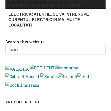
ELECTRICA: ATENTIE, SE VA INTRERUPE
CURENTUL ELECTRIC IN MAI MULTE
LOCALITATI
Search this website
Pre
Es
to
clo
th
se
pan
ARTICOLE RECENTE