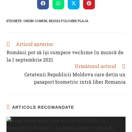
CONTENT
Opens
Opens
Opens
Opens
in
in
in
in
a
a
a
a
new
new
new
new
ETICHETE
:
ORDIN COMUN
,
REGULI FOLOSIRE PLAJA
window
window
window
window
Articol anterior
READ
MORE
Românii pot să își cumpere vechime în muncă de
ARTICLES
la 1 septembrie 2021
Următorul articol
Cetatenii Republicii Moldova care detin un
pasaport biometric intră liber Romania
ARTICOLE RECOMANDATE