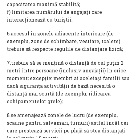
capacitatea maximă stabilită;
f) limitarea numărului de angajați care
interacționează cu turiștii;
6.accesul în zonele adiacente interioare (de
exemplu, zone de schimbare, vestiare, toalete)
trebuie să respecte regulile de distanțare fizică;
7.trebuie să se mențină o distanță de cel puțin 2
metri între persoane (inclusiv angajații) în orice
moment; excepție: membri ai aceleiași familii sau
dacă siguranța activității de bază necesită o
distanță mai scurtă (de exemplu, ridicarea
echipamentelor grele);
8.se amenajează zonele de lucru (de exemplu,
scaune pentru salvamari, turnuri) astfel încât cei
care prestează servicii pe plajă să stea distanțați