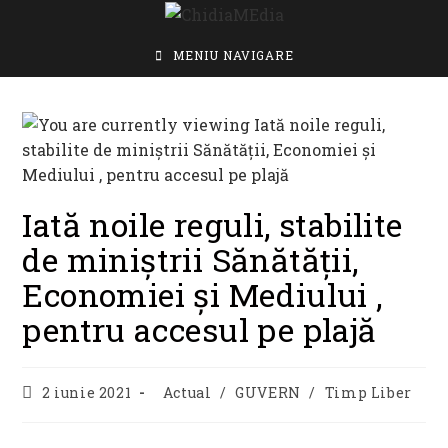
Skip
to
content
MENIU NAVIGARE
Iată noile reguli, stabilite
de miniștrii Sănătății,
Economiei și Mediului ,
pentru accesul pe plajă
Post
Post
2 iunie 2021
Actual
/
GUVERN
/
Timp Liber
published:
category: