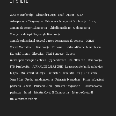
ETICHETE
applicatio
AJOFM Dâmbovița
Alesandru Duțu
anaf
Anunt
APIA
Arhiepiscopia Târgoviștei
Biblioteca Județeană Dâmbovița
Bucegi
Camera de comerț Dâmbovița
Chindiamedia.ro
Cj dambovita
Compania de Apă Târgoviște Dâmbovița
Complexul Național Muzeal Curtea Domnească Târgoviște
CONAF
Cornel Marculescu
Dâmbovița
Editorial
Editorial Cornel Marculescu
Editorial literar
Electrica
Flori Bungete
Guvern
intreruperi energie electrica
ipj dambovita
ISU "Basarab I" Dâmbovița
ITM Dambovita
JURNAL DE CĂLĂTORIE
Laurențiu Ștefan Szemkovics
MApN
Ministerul Educației
ministerul sanatatii
Nu-ți uita istoria
Oana Filip
Prefectura dambovita
Primaria Dragodana
Primaria Lucieni
primaria Răzvad
Primaria Ulmi
primăria Târgoviște
PSD Dambovita
psiholog
Serial
Situatia Covid 19 Dambovita
Situație Covid-19
Universitatea Valahia