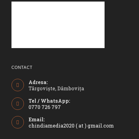
CONTACT
Adresa:
Târgoviște, Dâmbovița
Tel / WhatsApp:
0770 726 797
Opens
Email:
in
chindiamedia2020 ( at ) gmail.com
Opens
your
in
application
your