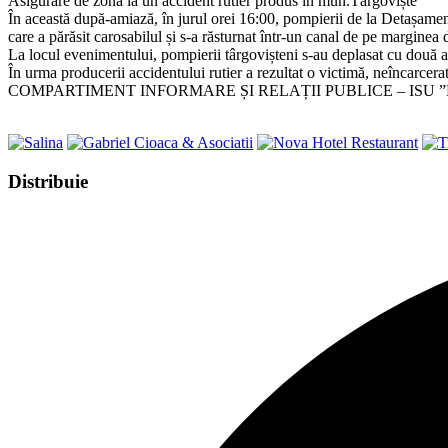
Asigurare de zonă la un accident rutier produs în mun.Târgoviște
În această după-amiază, în jurul orei 16:00, pompierii de la Detașamentu
care a părăsit carosabilul și s-a răsturnat într-un canal de pe marginea
La locul evenimentului, pompierii târgovișteni s-au deplasat cu două a
În urma producerii accidentului rutier a rezultat o victimă, neîncarcer
COMPARTIMENT INFORMARE ȘI RELAȚII PUBLICE – ISU
Share
Distribuie
this
Opens
content
in
a
new
window