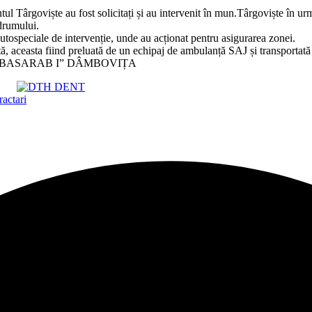
l Târgoviște au fost solicitați și au intervenit în mun.Târgoviște în urm
 drumului.
utospeciale de intervenție, unde au acționat pentru asigurarea zonei.
ată, aceasta fiind preluată de un echipaj de ambulanță SAJ și transportat
 ”BASARAB I” DÂMBOVIȚA