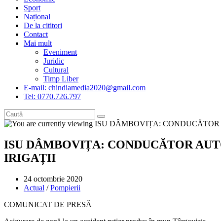
Sport
Național
De la cititori
Contact
Mai mult
Eveniment
Juridic
Cultural
Timp Liber
E-mail: chindiamedia2020@gmail.com
Tel: 0770.726.797
ISU DÂMBOVIȚA: CONDUCĂTOR AUTO
IRIGAȚII
Post
24 octombrie 2020
published:
Post
Actual
/
Pompierii
category:
COMUNICAT DE PRESĂ