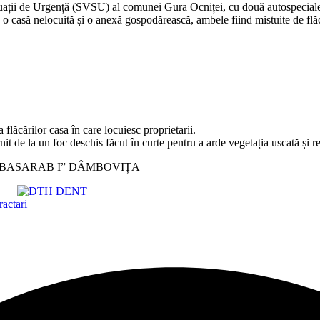
ituații de Urgență (SVSU) al comunei Gura Ocniței, cu două autospeciale
a o casă nelocuită și o anexă gospodărească, ambele fiind mistuite de flăc
 flăcărilor casa în care locuiesc proprietarii.
nit de la un foc deschis făcut în curte pentru a arde vegetația uscată și re
 ”BASARAB I” DÂMBOVIȚA