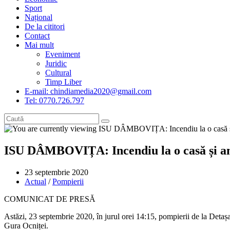
Sport
Național
De la cititori
Contact
Mai mult
Eveniment
Juridic
Cultural
Timp Liber
E-mail: chindiamedia2020@gmail.com
Tel: 0770.726.797
ISU DÂMBOVIȚA: Incendiu la o casă și ane
Post
23 septembrie 2020
published:
Post
Actual
/
Pompierii
category:
COMUNICAT DE PRESĂ
Astăzi, 23 septembrie 2020, în jurul orei 14:15, pompierii de la Detașa
Gura Ocniței.