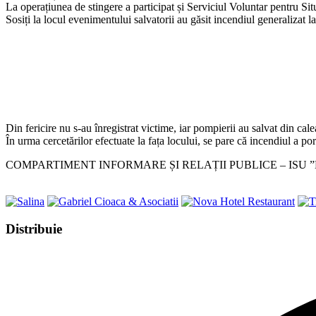
La operațiunea de stingere a participat și Serviciul Voluntar pentru S
Sosiți la locul evenimentului salvatorii au găsit incendiul generalizat l
Din fericire nu s-au înregistrat victime, iar pompierii au salvat din calea
În urma cercetărilor efectuate la fața locului, se pare că incendiul a por
COMPARTIMENT INFORMARE ȘI RELAȚII PUBLICE – ISU
Share
Distribuie
this
Opens
content
in
a
new
window