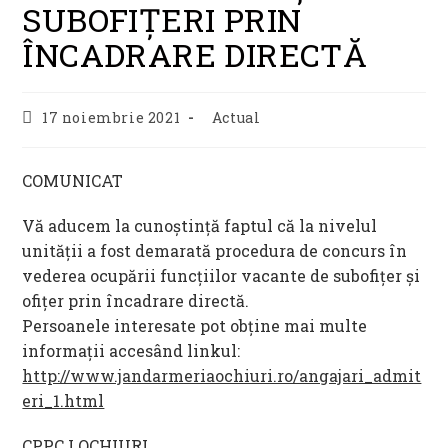
SUBOFIȚERI PRIN
ÎNCADRARE DIRECTĂ
Post
Post
17 noiembrie 2021
Actual
published:
category:
COMUNICAT
Vă aducem la cunoștință faptul că la nivelul
unității a fost demarată procedura de concurs în
vederea ocupării funcțiilor vacante de subofițer și
ofițer prin încadrare directă.
Persoanele interesate pot obține mai multe
informații accesând linkul:
http://www.jandarmeriaochiuri.ro/angajari_admit
eri_1.html
CPPCJ OCHIURI