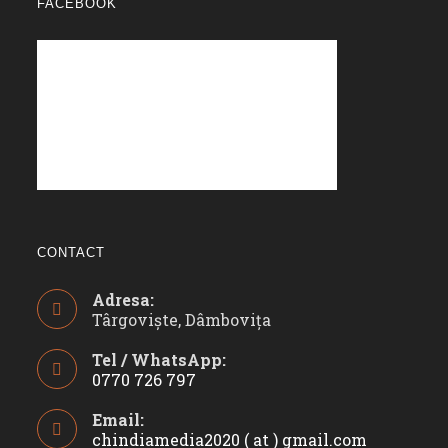
FACEBOOK
CONTACT
Adresa:
Târgoviște, Dâmbovița
Tel / WhatsApp:
0770 726 797
Opens
Email:
in
chindiamedia2020 ( at ) gmail.com
Opens
your