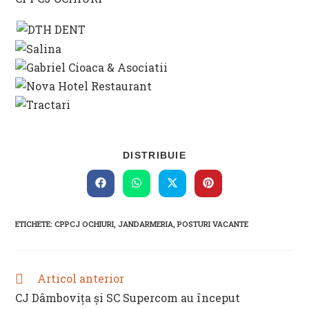
SHARE
DISTRIBUIE
THIS
CONTENT
Opens
Opens
Opens
Opens
in
in
in
in
a
a
a
a
new
new
new
new
ETICHETE
:
CPPCJ OCHIURI
,
JANDARMERIA
,
POSTURI VACANTE
window
window
window
window
Articol anterior
READ
MORE
CJ Dâmbovița și SC Supercom au început
ARTICLES