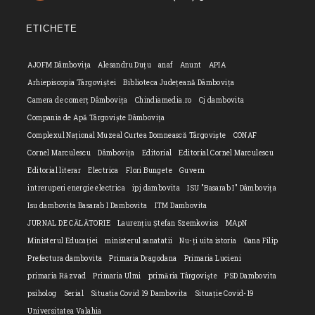
in
application
your
ETICHETE
applicatio
AJOFM Dâmbovița
Alesandru Duțu
anaf
Anunt
APIA
Arhiepiscopia Târgoviștei
Biblioteca Județeană Dâmbovița
Camera de comerț Dâmbovița
Chindiamedia.ro
Cj dambovita
Compania de Apă Târgoviște Dâmbovița
Complexul Național Muzeal Curtea Domnească Târgoviște
CONAF
Cornel Marculescu
Dâmbovița
Editorial
Editorial Cornel Marculescu
Editorial literar
Electrica
Flori Bungete
Guvern
intreruperi energie electrica
ipj dambovita
ISU "Basarab I" Dâmbovița
Isu dambovita Basarab I Dambovita
ITM Dambovita
JURNAL DE CĂLĂTORIE
Laurențiu Ștefan Szemkovics
MApN
Ministerul Educației
ministerul sanatatii
Nu-ți uita istoria
Oana Filip
Prefectura dambovita
Primaria Dragodana
Primaria Lucieni
primaria Răzvad
Primaria Ulmi
primăria Târgoviște
PSD Dambovita
psiholog
Serial
Situatia Covid 19 Dambovita
Situație Covid-19
Universitatea Valahia