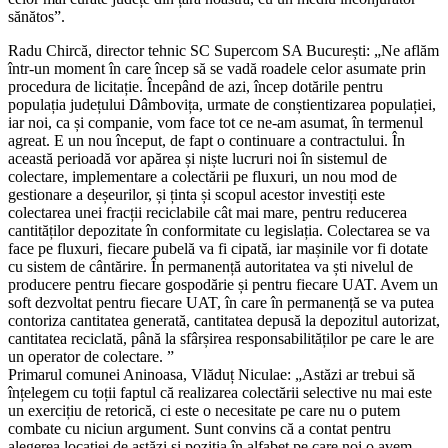
sănătos”.
Radu Chircă, director tehnic SC Supercom SA București: „Ne aflăm
într-un moment în care încep să se vadă roadele celor asumate prin
procedura de licitație. Începând de azi, încep dotările pentru
populația județului Dâmbovița, urmate de conștientizarea populației,
iar noi, ca și companie, vom face tot ce ne-am asumat, în termenul
agreat. E un nou început, de fapt o continuare a contractului. În
această perioadă vor apărea și niște lucruri noi în sistemul de
colectare, implementare a colectării pe fluxuri, un nou mod de
gestionare a deșeurilor, și ținta și scopul acestor investiți este
colectarea unei fracții reciclabile cât mai mare, pentru reducerea
cantităților depozitate în conformitate cu legislația. Colectarea se va
face pe fluxuri, fiecare pubelă va fi cipată, iar mașinile vor fi dotate
cu sistem de cântărire. În permanență autoritatea va ști nivelul de
producere pentru fiecare gospodărie și pentru fiecare UAT. Avem un
soft dezvoltat pentru fiecare UAT, în care în permanență se va putea
contoriza cantitatea generată, cantitatea depusă la depozitul autorizat,
cantitatea reciclată, până la sfârșirea responsabilităților pe care le are
un operator de colectare. ”
Primarul comunei Aninoasa, Vlăduț Niculae: „Astăzi ar trebui să
înțelegem cu toții faptul că realizarea colectării selective nu mai este
un exercițiu de retorică, ci este o necesitate pe care nu o putem
combate cu niciun argument. Sunt convins că a contat pentru
alegerea locației de astăzi și poziția în alfabet pe care noi o avem,