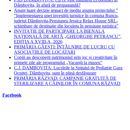
Dâmbovița, în afară de propagandă?
Anunț luare decizie impact de mediu asupra proiectului ”
”Implementarea unei investiții turistice în comuna Runcu,
județul Dâmbovița-Pensiunea Jessica Relax House SRL-
schimbare de destinație din locuința în pensiune turistica”
INVITAȚIE DE PARTICIPARE LA BIENALA
NAȚIONALĂ DE ARTĂ „GHEORGHE PETRAȘCU”,
EDIŢIA A XVIII-A, 2026
PRIMĂRIA GĂEȘTI: ÎNTÂLNIRE DE LUCRU CU
ASOCIAȚIILE DE LOCATARI
Copiii au descoperit patrimoniul prin joc și creativitate în
primele zile ale programului „Vacanță la muzeu”
C.J. DAMBOVITA: Lucrările la Spitalul de Pediatrie Gura
Ocniței, Dâmbovița, sunt în plină desfășurare
PRIMĂRIA RĂZVAD: CAMPANIE GRATUITĂ DE
STERILIZARE A CÂINILOR ÎN COMUNA RĂZVAD
Facebook