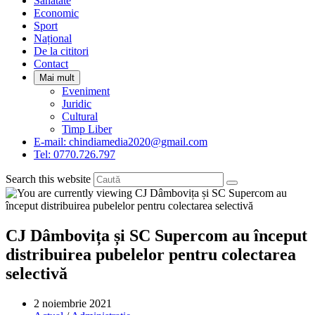
Sanatate
panel.
Economic
Sport
Național
De la cititori
Contact
Mai mult
Eveniment
Juridic
Cultural
Timp Liber
E-mail: chindiamedia2020@gmail.com
Tel: 0770.726.797
Search this website
CJ Dâmbovița și SC Supercom au început
distribuirea pubelelor pentru colectarea
selectivă
Post
2 noiembrie 2021