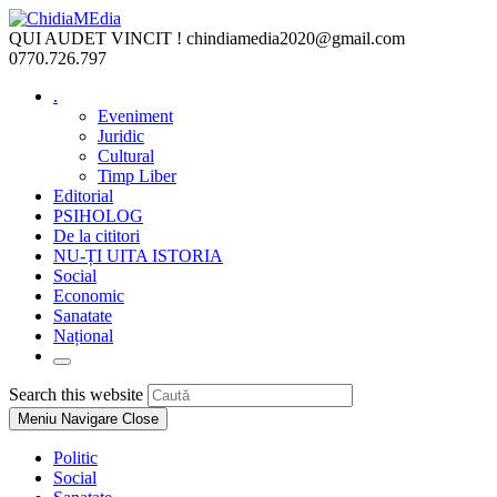
Skip
to
QUI AUDET VINCIT !
chindiamedia2020@gmail.com
content
0770.726.797
.
Eveniment
Juridic
Cultural
Timp Liber
Editorial
PSIHOLOG
De la cititori
NU-ȚI UITA ISTORIA
Social
Economic
Sanatate
Național
Toggle
website
Press
Search this website
search
Escape
Meniu Navigare
Close
to
close
Politic
the
Social
search