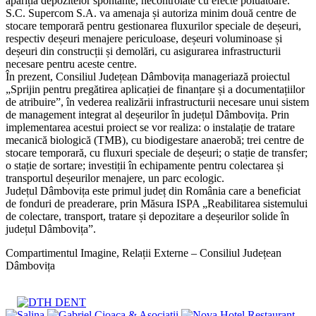
apariția depozitelor spontante, necontrolate cu efecte poluatoare.
S.C. Supercom S.A. va amenaja și autoriza minim două centre de
stocare temporară pentru gestionarea fluxurilor speciale de deșeuri,
respectiv deșeuri menajere periculoase, deșeuri voluminoase și
deșeuri din construcții și demolări, cu asigurarea infrastructurii
necesare pentru aceste centre.
În prezent, Consiliul Județean Dâmbovița manageriază proiectul
„Sprijin pentru pregătirea aplicației de finanțare și a documentațiilor
de atribuire”, în vederea realizării infrastructurii necesare unui sistem
de management integrat al deșeurilor în județul Dâmbovița. Prin
implementarea acestui proiect se vor realiza: o instalație de tratare
mecanică biologică (TMB), cu biodigestare anaerobă; trei centre de
stocare temporară, cu fluxuri speciale de deșeuri; o stație de transfer;
o stație de sortare; investiții în echipamente pentru colectarea și
transportul deșeurilor menajere, un parc ecologic.
Județul Dâmbovița este primul județ din România care a beneficiat
de fonduri de preaderare, prin Măsura ISPA „Reabilitarea sistemului
de colectare, transport, tratare și depozitare a deșeurilor solide în
județul Dâmbovița”.
Compartimentul Imagine, Relații Externe – Consiliul Județean
Dâmbovița