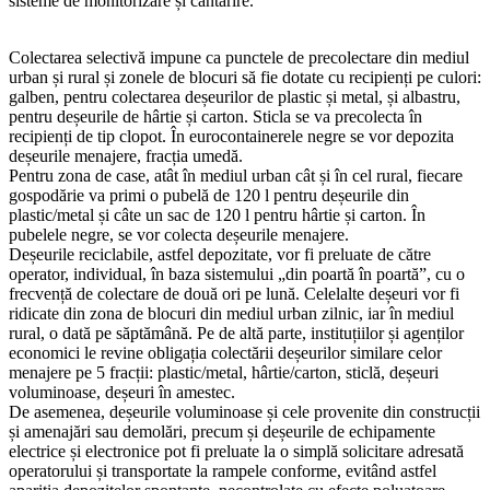
sisteme de monitorizare și cântărire.
Colectarea selectivă impune ca punctele de precolectare din mediul
urban și rural și zonele de blocuri să fie dotate cu recipienți pe culori:
galben, pentru colectarea deșeurilor de plastic și metal, și albastru,
pentru deșeurile de hârtie și carton. Sticla se va precolecta în
recipienți de tip clopot. În eurocontainerele negre se vor depozita
deșeurile menajere, fracția umedă.
Pentru zona de case, atât în mediul urban cât și în cel rural, fiecare
gospodărie va primi o pubelă de 120 l pentru deșeurile din
plastic/metal și câte un sac de 120 l pentru hârtie și carton. În
pubelele negre, se vor colecta deșeurile menajere.
Deșeurile reciclabile, astfel depozitate, vor fi preluate de către
operator, individual, în baza sistemului „din poartă în poartă”, cu o
frecvență de colectare de două ori pe lună. Celelalte deșeuri vor fi
ridicate din zona de blocuri din mediul urban zilnic, iar în mediul
rural, o dată pe săptămână. Pe de altă parte, instituțiilor și agenților
economici le revine obligația colectării deșeurilor similare celor
menajere pe 5 fracții: plastic/metal, hârtie/carton, sticlă, deșeuri
voluminoase, deșeuri în amestec.
De asemenea, deșeurile voluminoase și cele provenite din construcții
și amenajări sau demolări, precum și deșeurile de echipamente
electrice și electronice pot fi preluate la o simplă solicitare adresată
operatorului și transportate la rampele conforme, evitând astfel