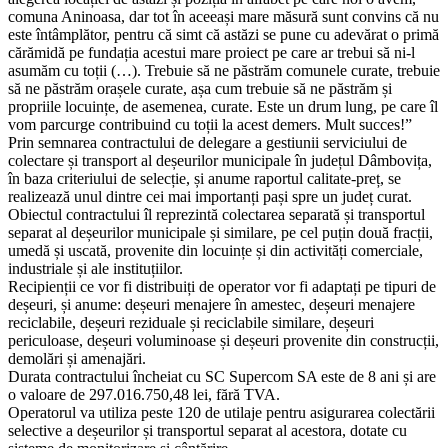
comuna Aninoasa, dar tot în aceeași mare măsură sunt convins că nu
este întâmplător, pentru că simt că astăzi se pune cu adevărat o primă
cărămidă pe fundația acestui mare proiect pe care ar trebui să ni-l
asumăm cu toții (…). Trebuie să ne păstrăm comunele curate, trebuie
să ne păstrăm orașele curate, așa cum trebuie să ne păstrăm și
propriile locuințe, de asemenea, curate. Este un drum lung, pe care îl
vom parcurge contribuind cu toții la acest demers. Mult succes!”
Prin semnarea contractului de delegare a gestiunii serviciului de
colectare și transport al deșeurilor municipale în județul Dâmbovița,
în baza criteriului de selecție, și anume raportul calitate-preț, se
realizează unul dintre cei mai importanți pași spre un județ curat.
Obiectul contractului îl reprezintă colectarea separată și transportul
separat al deșeurilor municipale și similare, pe cel puțin două fracții,
umedă și uscată, provenite din locuințe și din activități comerciale,
industriale și ale instituțiilor.
Recipienții ce vor fi distribuiți de operator vor fi adaptați pe tipuri de
deșeuri, și anume: deșeuri menajere în amestec, deșeuri menajere
reciclabile, deșeuri reziduale și reciclabile similare, deșeuri
periculoase, deșeuri voluminoase și deșeuri provenite din construcții,
demolări și amenajări.
Durata contractului încheiat cu SC Supercom SA este de 8 ani și are
o valoare de 297.016.750,48 lei, fără TVA.
Operatorul va utiliza peste 120 de utilaje pentru asigurarea colectării
selective a deșeurilor și transportul separat al acestora, dotate cu