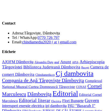
Contact
Adresa:
Târgoviște, Dâmbovița
Opens
Tel / WhatsApp:
0770 726 797
in
Opens
Email:
chindiamedia2020 ( at ) gmail.com
your
in
application
your
Etichete
application
Anunt
Arhiepiscopia
AJOFM Dâmbovița
Alesandru Duțu
anaf
APIA
Târgoviștei
Biblioteca Județeană Dâmbovița
Camera de
Bucegi
Cj dambovita
comerț Dâmbovița
Chindiamedia.ro
Compania de Apă Târgoviște Dâmbovița
Complexul
Cornel
Național Muzeal Curtea Domnească Târgoviște
CONAF
Editorial
Dâmbovița
Marculescu
Editorial Cornel
Editorial literar
Guvern
Flori Bungete
Marculescu
Electrica
ISU "Basarab I"
intreruperi energie electrica
ipj dambovita
Dâmbovița
JURNAL DE CĂLĂTORIE