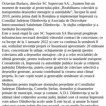
Octavian Burlacu, director SC Supercom SA: „Suntem într-un
moment de tranziție al proiectului-pilot „Reabilitarea colectării și
transportului deșeurilor menajere și asimilabile”, început în anul
2010, pentru prima dată în România și implementat împreună cu
Consiliul Județean Dâmbovița și Asociația de Dezvoltare
Intercomunitară Salubritate Dâmbovița – în slujba cetățenilor și a
mediului înconjurător.
Este o nouă etapă în care SC Supercom SA București pregătește
infrastructura necesară derulării viitorului contract de concesiune, ce
va începe de la 1 ianuarie 2022 și care va continua în următorii 8
ani, realizând investiții proprii ce însumează aproximativ 20 milioane
Euro, concretizate în utilaje, echipamente și recipienți (pentru
colectarea atât a deșeurilor menajere, cât și a celor reciclabile) de
ultimă generație, pentru realizarea de servicii la standarde europene.
Considerăm că, împreună cu autoritățile publice locale și cetățenii
județului Dâmbovița, putem crește gradul de colectare selectivă a
deșeurilor generate, aceasta contribuind la crearea unui climat
propriu, în care copiii noștri și generațiile următoare să crească
sănătos.
Mulțumim pentru implicare domnului președinte al Consiliului
Județean Dâmbovița, Corneliu Ștefan, domnilor și doamnelor
primari de municipii, orașe și comune, A.D.I. Dâmbovița și nu în
ultimul rând cetățenilor acestui județ, ținând cont că numai împreună
vom aduce Dâmbovița acolo unde îi este locul, și anume în topul
celor mai curate județe din țara noastră, cu un mediu înconjurător