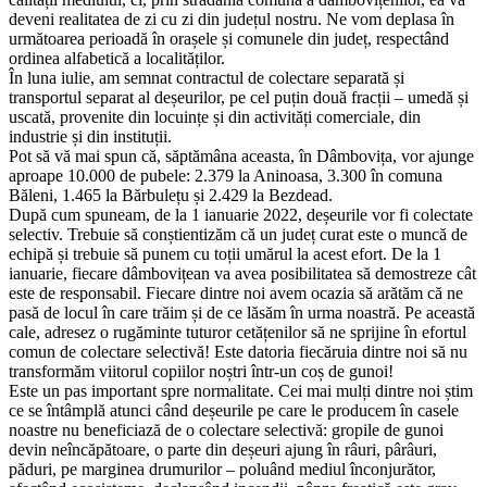
deveni realitatea de zi cu zi din județul nostru. Ne vom deplasa în
următoarea perioadă în orașele și comunele din județ, respectând
ordinea alfabetică a localităților.
În luna iulie, am semnat contractul de colectare separată și
transportul separat al deșeurilor, pe cel puțin două fracții – umedă și
uscată, provenite din locuințe și din activități comerciale, din
industrie și din instituții.
Pot să vă mai spun că, săptămâna aceasta, în Dâmbovița, vor ajunge
aproape 10.000 de pubele: 2.379 la Aninoasa, 3.300 în comuna
Băleni, 1.465 la Bărbulețu și 2.429 la Bezdead.
După cum spuneam, de la 1 ianuarie 2022, deșeurile vor fi colectate
selectiv. Trebuie să conștientizăm că un județ curat este o muncă de
echipă și trebuie să punem cu toții umărul la acest efort. De la 1
ianuarie, fiecare dâmbovițean va avea posibilitatea să demostreze cât
este de responsabil. Fiecare dintre noi avem ocazia să arătăm că ne
pasă de locul în care trăim și de ce lăsăm în urma noastră. Pe această
cale, adresez o rugăminte tuturor cetățenilor să ne sprijine în efortul
comun de colectare selectivă! Este datoria fiecăruia dintre noi să nu
transformăm viitorul copiilor noștri într-un coș de gunoi!
Este un pas important spre normalitate. Cei mai mulți dintre noi știm
ce se întâmplă atunci când deșeurile pe care le producem în casele
noastre nu beneficiază de o colectare selectivă: gropile de gunoi
devin neîncăpătoare, o parte din deșeuri ajung în râuri, pârâuri,
păduri, pe marginea drumurilor – poluând mediul înconjurător,