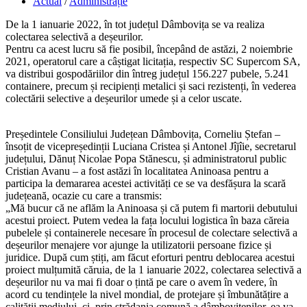
published:
Post
Actual
/
Administrație
category:
De la 1 ianuarie 2022, în tot județul Dâmbovița se va realiza
colectarea selectivă a deșeurilor.
Pentru ca acest lucru să fie posibil, începând de astăzi, 2 noiembrie
2021, operatorul care a câștigat licitația, respectiv SC Supercom SA,
va distribui gospodăriilor din întreg județul 156.227 pubele, 5.241
containere, precum și recipienți metalici și saci rezistenți, în vederea
colectării selective a deșeurilor umede și a celor uscate.
Președintele Consiliului Județean Dâmbovița, Corneliu Ștefan –
însoțit de vicepreședinții Luciana Cristea și Antonel Jîjîie, secretarul
județului, Dănuț Nicolae Popa Stănescu, și administratorul public
Cristian Avanu – a fost astăzi în localitatea Aninoasa pentru a
participa la demararea acestei activități ce se va desfășura la scară
județeană, ocazie cu care a transmis:
„Mă bucur că ne aflăm la Aninoasa și că putem fi martorii debutului
acestui proiect. Putem vedea la fața locului logistica în baza căreia
pubelele și containerele necesare în procesul de colectare selectivă a
deșeurilor menajere vor ajunge la utilizatorii persoane fizice și
juridice. După cum știți, am făcut eforturi pentru deblocarea acestui
proiect mulțumită căruia, de la 1 ianuarie 2022, colectarea selectivă a
deșeurilor nu va mai fi doar o țintă pe care o avem în vedere, în
acord cu tendințele la nivel mondial, de protejare și îmbunătățire a
calității mediului, ci, prin strădania comună a dâmbovițenilor, ea va