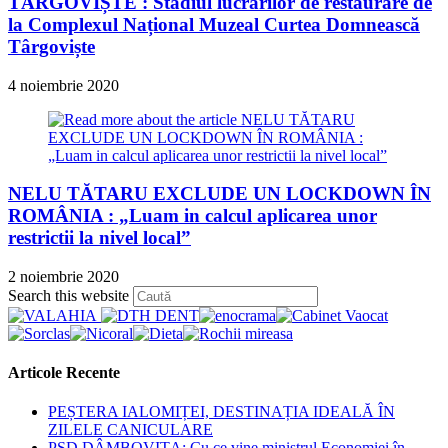
TÂRGOVIȘTE : Stadiul lucrărilor de restaurare de
la Complexul Național Muzeal Curtea Domnească
Târgoviște
4 noiembrie 2020
NELU TĂTARU EXCLUDE UN LOCKDOWN ÎN
ROMÂNIA : „Luam in calcul aplicarea unor
restrictii la nivel local”
2 noiembrie 2020
Press
Search this website
Escape
to
close
the
Articole Recente
search
panel.
PEȘTERA IALOMIȚEI, DESTINAȚIA IDEALĂ ÎN
ZILELE CANICULARE
PSD DÂMBOVIȚA: Cu ce vine ministrul Economiei în