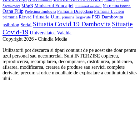
Laurențiu Ștefan
ITM Dambovita
Ministerul Educației
MApN
Szemkovics
Nu-ți uita istoria
ministerul sanatatii
Oana Filip
Primaria Lucieni
Primaria Dragodana
Prefectura dambovita
Primaria Ulmi
primaria Răzvad
PSD Dambovita
primăria Târgoviște
Situație
Situatia Covid 19 Dambovita
psiholog
Serial
Covid-19
Universitatea Valahia
Copyright 2026 - Chindia Media
Utilizatorii pot descarca si tipari continut de pe acest site doar pentru
uzul personal sau necomercial. Sunt INTERZISE copierea,
reproducerea, recompilarea, decompilarea, distribuirea, publicarea,
afisarea, modificarea, crearea de produse sau servicii complete
derivate, precum si orice modalitate de exploatare a continutului site-
ului .