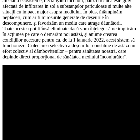
afectând ecosisteme, declanșând incendii, pânza freatică este grav
afectată de infiltrarea în sol a substanțelor periculoase și multe alte
situații cu impact major asupra mediului. În plus, întâmpinăm
neplăceri, cum ar fi mirosurile generate de deșeurile în
descompunere, și favorizăm un mediu care atrage dăunătorii.
Toate acestea pot fi însă eliminate dacă vom înțelege să ne implicăm
în acțiunea pe care o demarăm noi astăzi, și anume crearea
condițiilor necesare pentru ca, de la 1 ianuarie 2022, acest sistem să
funcționeze. Colectarea selectivă a deșeurilor constituie de astăzi un
efort colectiv al dâmbovițenilor – pentru sănătatea noastră, care
depinde direct proporțional de sănătatea mediului înconjurător”.