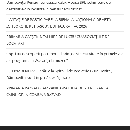
Dâmbovița-Pensiunea Jessica Relax House SRL-schimbare de
destinație din locuința în pensiune turistica”
INVITAȚIE DE PARTICIPARE LA BIENALA NAȚIONALĂ DE ARTĂ
„GHEORGHE PETRAȘCU”, EDIŢIA A XVIII-A, 2026
PRIMĂRIA GĂEȘTI: ÎNTÂLNIRE DE LUCRU CU ASOCIAȚIILE DE
LOCATARI
Copiii au descoperit patrimoniul prin joc și creativitate în primele zile
ale programului „Vacanță la muzeu”
C.J. DAMBOVITA: Lucrările la Spitalul de Pediatrie Gura Ocniței,
Dâmbovița, sunt în plină desfășurare
PRIMĂRIA RĂZVAD: CAMPANIE GRATUITĂ DE STERILIZARE A
CÂINILOR ÎN COMUNA RĂZVAD