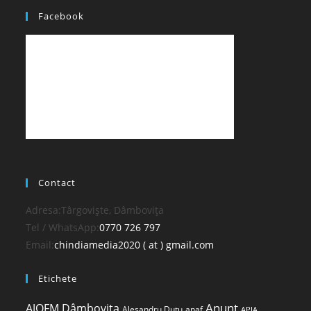
Facebook
Contact
Adresa:
Târgoviște, Dâmbovița
Opens
Tel / WhatsApp:
0770 726 797
in
Opens
Email:
chindiamedia2020 ( at ) gmail.com
your
in
Etichete
application
your
application
Anunt
AJOFM Dâmbovița
Alesandru Duțu
anaf
APIA