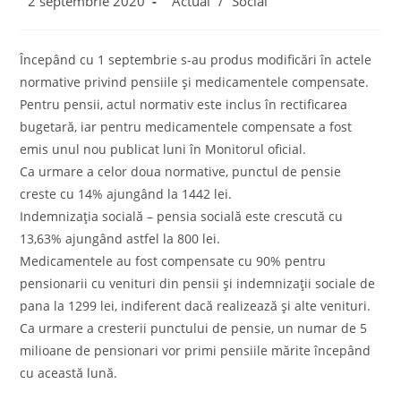
2 septembrie 2020
Actual
/
Social
published:
category:
Începând cu 1 septembrie s-au produs modificări în actele
normative privind pensiile și medicamentele compensate.
Pentru pensii, actul normativ este inclus în rectificarea
bugetară, iar pentru medicamentele compensate a fost
emis unul nou publicat luni în Monitorul oficial.
Ca urmare a celor doua normative, punctul de pensie
creste cu 14% ajungând la 1442 lei.
Indemnizația socială – pensia socială este crescută cu
13,63% ajungând astfel la 800 lei.
Medicamentele au fost compensate cu 90% pentru
pensionarii cu venituri din pensii și indemnizații sociale de
pana la 1299 lei, indiferent dacă realizează și alte venituri.
Ca urmare a cresterii punctului de pensie, un numar de 5
milioane de pensionari vor primi pensiile mărite începând
cu această lună.