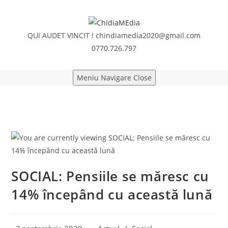
Skip
to
content
QUI AUDET VINCIT !
chindiamedia2020@gmail.com
0770.726.797
Meniu Navigare
Close
SOCIAL: Pensiile se măresc cu
14% începând cu această lună
Post
Post