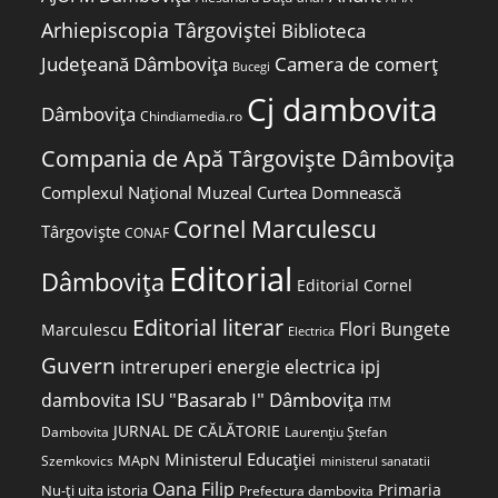
Arhiepiscopia Târgoviștei
Biblioteca
Județeană Dâmbovița
Camera de comerț
Bucegi
Cj dambovita
Dâmbovița
Chindiamedia.ro
Compania de Apă Târgoviște Dâmbovița
Complexul Național Muzeal Curtea Domnească
Cornel Marculescu
Târgoviște
CONAF
Editorial
Dâmbovița
Editorial Cornel
Editorial literar
Flori Bungete
Marculescu
Electrica
Guvern
intreruperi energie electrica
ipj
ISU "Basarab I" Dâmbovița
dambovita
ITM
JURNAL DE CĂLĂTORIE
Laurențiu Ștefan
Dambovita
Ministerul Educației
MApN
Szemkovics
ministerul sanatatii
Oana Filip
Primaria
Nu-ți uita istoria
Prefectura dambovita