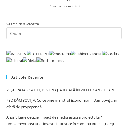
4 septembrie 2020
Search this website
Pre
Es
to
clo
the
sea
pan
Articole Recente
PEȘTERA IALOMIȚEI, DESTINAȚIA IDEALĂ ÎN ZILELE CANICULARE
PSD DÂMBOVIȚA: Cu ce vine ministrul Economiei în Dâmbovița, în
afară de propagandă?
Anunț luare decizie impact de mediu asupra proiectului ”
”Implementarea unei investiții turistice în comuna Runcu, județul