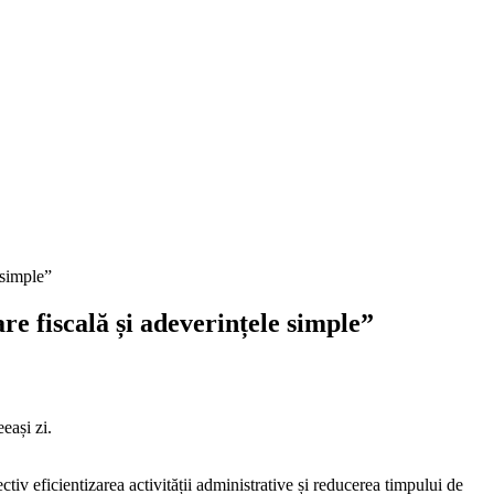
e fiscală și adeverințele simple”
eași zi.
iv eficientizarea activității administrative și reducerea timpului de