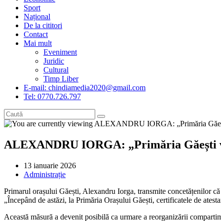
Sport
Național
De la cititori
Contact
Mai mult
Eveniment
Juridic
Cultural
Timp Liber
E-mail: chindiamedia2020@gmail.com
Tel: 0770.726.797
ALEXANDRU IORGA: „Primăria Găești va elib
Post
13 ianuarie 2026
published:
Post
Administrație
category:
Primarul orașului Găești, Alexandru Iorga, transmite concetățenilor că ce
„Începând de astăzi, la Primăria Orașului Găești, certificatele de atestar
Această măsură a devenit posibilă ca urmare a reorganizării compartimen