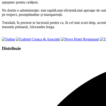
așteptare pentru cetățeni.
Ne dorim o administrație: mai rapidă,mai eficientă,mai aproape de oamen
pe respect, promptitudine și transparență.
Totodată, în prezent se lucrează pentru ca, în cel mai scurt timp, aceste d
transmis primarul, Alexandru Iorga.
Share
Distribuie
this
Opens
content
in
a
new
window