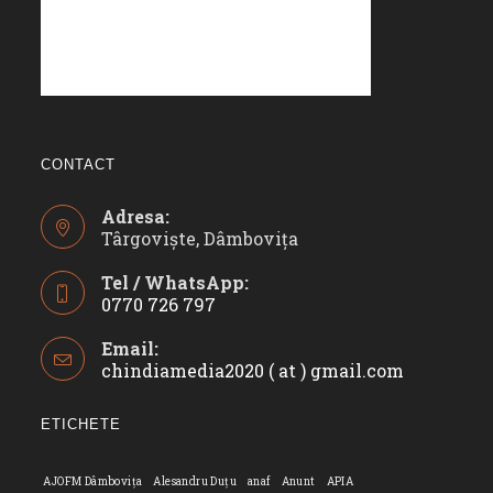
CONTACT
Adresa:
Târgoviște, Dâmbovița
Tel / WhatsApp:
0770 726 797
Opens
Email:
in
chindiamedia2020 ( at ) gmail.com
Opens
your
in
application
your
ETICHETE
applicatio
AJOFM Dâmbovița
Alesandru Duțu
anaf
Anunt
APIA