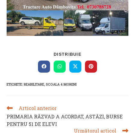
SHARE
DISTRIBUIE
THIS
CONTENT
Opens
Opens
Opens
Opens
in
in
in
in
a
a
a
a
new
new
new
new
ETICHETE
:
REABILITARE
,
SCOALA 4 MORENI
window
window
window
window
Articol anterior
READ
MORE
PRIMARIA RĂZVAD A ACORDAT, ASTĂZI, BURSE
ARTICLES
PENTRU 51 DE ELEVI
Următorul articol