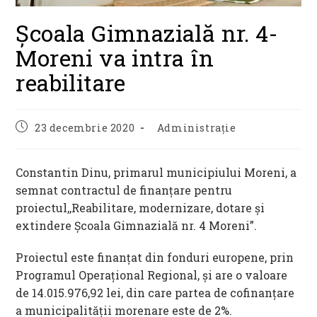
Școala Gimnazială nr. 4-
Moreni va intra în
reabilitare
Post
Post
23 decembrie 2020
Administrație
published:
category:
Constantin Dinu, primarul municipiului Moreni, a
semnat contractul de finanţare pentru
proiectul,,Reabilitare, modernizare, dotare şi
extindere Şcoala Gimnazială nr. 4 Moreni”.
Proiectul este finanţat din fonduri europene, prin
Programul Operaţional Regional, şi are o valoare
de 14.015.976,92 lei, din care partea de cofinanţare
a municipalităţii morenare este de 2%.