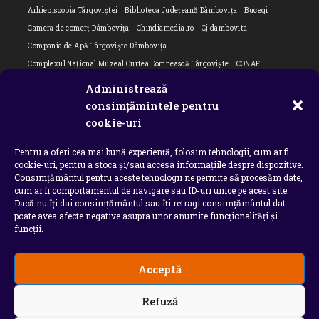
Arhiepiscopia Târgoviștei
Biblioteca Județeană Dâmbovița
Bucegi
Camera de comerț Dâmbovița
Chindiamedia.ro
Cj dambovita
Compania de Apă Târgoviște Dâmbovița
Complexul Național Muzeal Curtea Domnească Târgoviște
CONAF
Cornel Marculescu
Dâmbovița
Editorial
Editorial Cornel Marculescu
Administrează
Editorial literar
Electrica
Flori Bungete
Guvern
consimțămintele pentru
intreruperi energie electrica
ipj dambovita
ISU "Basarab I" Dâmbovița
cookie-uri
ITM Dambovita
JURNAL DE CĂLĂTORIE
Laurențiu Ștefan Szemkovics
Pentru a oferi cea mai bună experiență, folosim tehnologii, cum ar fi
MApN
Ministerul Educației
ministerul sanatatii
Nu-ți uita istoria
cookie-uri, pentru a stoca și/sau accesa informațiile despre dispozitive.
Oana Filip
Prefectura dambovita
Primaria Dragodana
Primaria Lucieni
Consimțământul pentru aceste tehnologii ne permite să procesăm date,
primaria Răzvad
Primaria Ulmi
primăria Târgoviște
PSD Dambovita
cum ar fi comportamentul de navigare sau ID-uri unice pe acest site.
Dacă nu îți dai consimțământul sau îți retragi consimțământul dat
psiholog
Serial
Situatia Covid 19 Dambovita
Situație Covid-19
poate avea afecte negative asupra unor anumite funcționalități și
Universitatea Valahia
funcții.
Acceptă
Copyright 2026 - Chindia Media
Refuză
Utilizatorii pot descarca si tipari continut de pe acest
site doar pentru uzul personal sau necomercial. Sunt