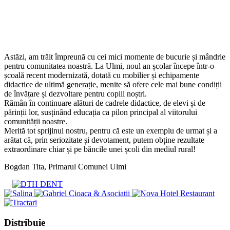
Astăzi, am trăit împreună cu cei mici momente de bucurie și mândrie
pentru comunitatea noastră. La Ulmi, noul an școlar începe într-o
școală recent modernizată, dotată cu mobilier și echipamente
didactice de ultimă generație, menite să ofere cele mai bune condiții
de învățare și dezvoltare pentru copiii noștri.
Rămân în continuare alături de cadrele didactice, de elevi și de
părinții lor, susținând educația ca pilon principal al viitorului
comunității noastre.
Merită tot sprijinul nostru, pentru că este un exemplu de urmat și a
arătat că, prin seriozitate și devotament, putem obține rezultate
extraordinare chiar și pe băncile unei școli din mediul rural!
Bogdan Tita, Primarul Comunei Ulmi
Share
Distribuie