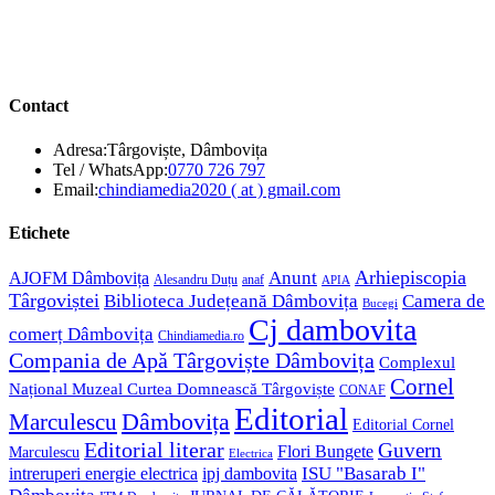
Contact
Adresa:
Târgoviște, Dâmbovița
Opens
Tel / WhatsApp:
0770 726 797
in
Opens
Email:
chindiamedia2020 ( at ) gmail.com
your
in
application
your
Etichete
application
Anunt
Arhiepiscopia
AJOFM Dâmbovița
Alesandru Duțu
anaf
APIA
Târgoviștei
Biblioteca Județeană Dâmbovița
Camera de
Bucegi
Cj dambovita
comerț Dâmbovița
Chindiamedia.ro
Compania de Apă Târgoviște Dâmbovița
Complexul
Cornel
Național Muzeal Curtea Domnească Târgoviște
CONAF
Editorial
Dâmbovița
Marculescu
Editorial Cornel
Editorial literar
Guvern
Flori Bungete
Marculescu
Electrica
ISU "Basarab I"
intreruperi energie electrica
ipj dambovita