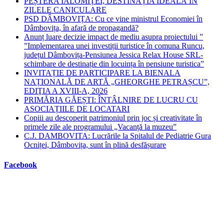
PEȘTERA IALOMIȚEI, DESTINAȚIA IDEALĂ ÎN
ZILELE CANICULARE
PSD DÂMBOVIȚA: Cu ce vine ministrul Economiei în
Dâmbovița, în afară de propagandă?
Anunț luare decizie impact de mediu asupra proiectului ”
”Implementarea unei investiții turistice în comuna Runcu,
județul Dâmbovița-Pensiunea Jessica Relax House SRL-
schimbare de destinație din locuința în pensiune turistica”
INVITAȚIE DE PARTICIPARE LA BIENALA
NAȚIONALĂ DE ARTĂ „GHEORGHE PETRAȘCU”,
EDIŢIA A XVIII-A, 2026
PRIMĂRIA GĂEȘTI: ÎNTÂLNIRE DE LUCRU CU
ASOCIAȚIILE DE LOCATARI
Copiii au descoperit patrimoniul prin joc și creativitate în
primele zile ale programului „Vacanță la muzeu”
C.J. DAMBOVITA: Lucrările la Spitalul de Pediatrie Gura
Ocniței, Dâmbovița, sunt în plină desfășurare
Facebook