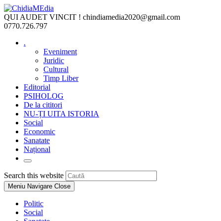
Skip
to
QUI AUDET VINCIT !
chindiamedia2020@gmail.com
content
0770.726.797
.
Eveniment
Juridic
Cultural
Timp Liber
Editorial
PSIHOLOG
De la cititori
NU-ȚI UITA ISTORIA
Social
Economic
Sanatate
Național
Toggle
website
Press
Search this website
search
Escape
Meniu Navigare
Close
to
close
Politic
the
Social
search