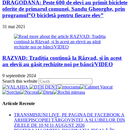
DRAGODANA: Peste 600 de elevi au primit biciclete
oferite de primarul comunei, Sandu Gheorghe, prin
programul”O bicicletă pentru fiecare elev”
31 mai 2021
RAZVAD: Tradiția continuă la Răzvad, și în acest
an elevii au găsit rechizite noi pe bănci/VIDEO
9 septembrie 2024
Press
Search this website
Escape
to
close
the
Articole Recente
search
panel.
TRANSMISIUNI LIVE, PE PAGINA DE FACEBOOK A
ARHIEPISCOPIEI TÂRGOVIȘTEI, A SLUJBELOR DIN
ZILELE DE 10 ȘI 11 AUGUST 2026