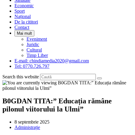
Sanatate
panel.
Economic
Sport
Național
De la cititori
Contact
Mai mult
Eveniment
Juridic
Cultural
Timp Liber
E-mail: chindiamedia2020@gmail.com
Tel: 0770.726.797
Search this website
B0GDAN TITA:” Educația rămâne
pilonul viitorului la Ulmi”
Post
8 septembrie 2025
published:
Post
Administrație
category: