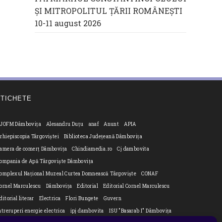
ŞI MITROPOLITUL ȚĂRII ROMÂNEȘTI
10-11 august 2026
ETICHETE
JOFM Dâmbovița
Alesandru Duțu
anaf
Anunt
APIA
rhiepiscopia Târgoviștei
Biblioteca Județeană Dâmbovița
amera de comerț Dâmbovița
Chindiamedia.ro
Cj dambovita
ompania de Apă Târgoviște Dâmbovița
omplexul Național Muzeal Curtea Domnească Târgoviște
CONAF
ornel Marculescu
Dâmbovița
Editorial
Editorial Cornel Marculescu
ditorial literar
Electrica
Flori Bungete
Guvern
ntreruperi energie electrica
ipj dambovita
ISU "Basarab I" Dâmbovița
n