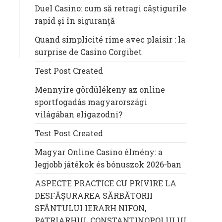
Duel Casino: cum să retragi câștigurile
rapid și în siguranță
Quand simplicité rime avec plaisir : la
surprise de Casino Corgibet
Test Post Created
Mennyire gördülékeny az online
sportfogadás magyarországi
világában eligazodni?
Test Post Created
Magyar Online Casino élmény: a
legjobb játékok és bónuszok 2026-ban
ASPECTE PRACTICE CU PRIVIRE LA
DESFĂȘURAREA SĂRBĂTORII
SFÂNTULUI IERARH NIFON,
PATRIARHUL CONSTANTINOPOLULUI