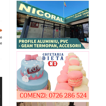
pe
ne