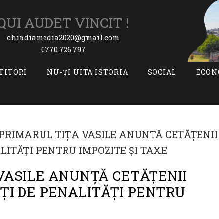
QUI AUDET VINCIT !
chindiamedia2020@gmail.com
0770.726.797
ITITORI
NU-ȚI UITA ISTORIA
SOCIAL
ECON
 VASILE ANUNȚĂ CETĂȚENII
IȚI DE PENALITĂȚI PENTRU