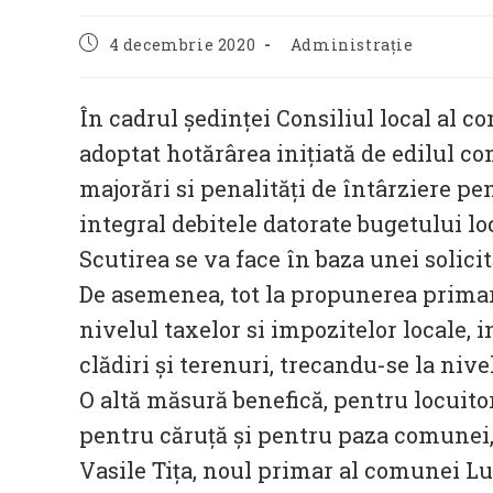
Post
Post
4 decembrie 2020
Administrație
published:
category:
În cadrul ședinței Consiliul local al co
adoptat hotărârea inițiată de edilul co
majorări si penalități de întârziere pen
integral debitele datorate bugetului loc
Scutirea se va face în baza unei solicit
De asemenea, tot la propunerea primaru
nivelul taxelor si impozitelor locale, 
clădiri și terenuri, trecandu-se la nive
O altă măsură benefică, pentru locuito
pentru căruță și pentru paza comunei,
Vasile Tița, noul primar al comunei Lu