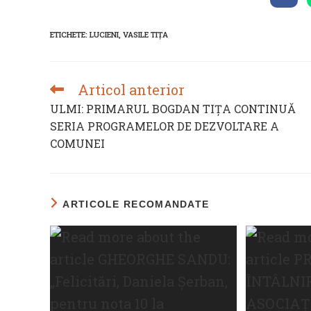
in
a
new
ETICHETE
:
LUCIENI
,
VASILE TIȚA
wind
Articol anterior
READ
MORE
ULMI: PRIMARUL BOGDAN TIȚA CONTINUĂ
ARTICLES
SERIA PROGRAMELOR DE DEZVOLTARE A
COMUNEI
ARTICOLE RECOMANDATE