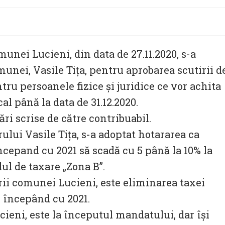
munei Lucieni, din data de 27.11.2020, s-a
munei, Vasile Tița, pentru aprobarea scutirii d
tru persoanele fizice și juridice ce vor achita
al până la data de 31.12.2020.
ări scrise de către contribuabil.
lui Vasile Tița, s-a adoptat hotararea ca
incepand cu 2021 să scadă cu 5 până la 10% la
lul de taxare „Zona B”.
rii comunei Lucieni, este eliminarea taxei
 începând cu 2021.
cieni, este la începutul mandatului, dar își