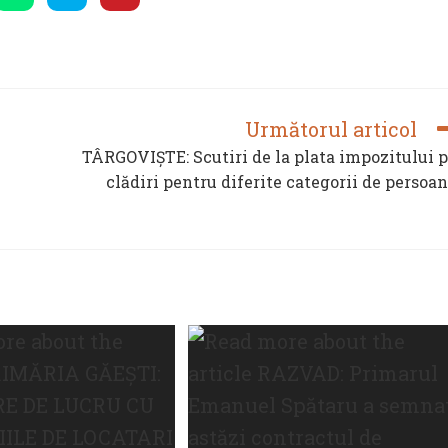
in
in
in
a
a
a
new
new
new
ow
window
window
window
Următorul articol
TÂRGOVIȘTE: Scutiri de la plata impozitului 
clădiri pentru diferite categorii de persoa