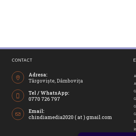
CONTACT
Adresa:
A
Târgoviște, Dâmbovița
A
C
Tel / WhatsApp:
0770 726 797
C
Opens
C
Email:
in
C
chindiamedia2020 ( at ) gmail.com
Opens
your
in
E
application
your
i
applicatio