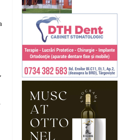
a
,
-
i