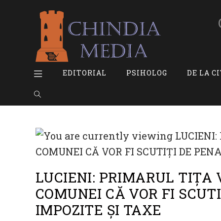
Skip
to
content
EDITORIAL
PSIHOLOG
DE LA C
TOGGLE
WEBSITE
SEARCH
LUCIENI: PRIMARUL TIȚA
COMUNEI CĂ VOR FI SCUT
IMPOZITE ȘI TAXE