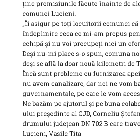
ține promisiunile făcute înainte de ale
comunei Lucieni.
„Îi asigur pe toți locuitorii comunei că
îndeplinire ceea ce mi-am propus pent
echipă și nu voi precupeți nici un efor
Deși nu-mi place s-o spun, comuna noas
deși se află la doar nouă kilometri de 
Încă sunt probleme cu furnizarea apei p
nu avem canalizare, dar noi ne vom ba
guvernamentale, pe care le vom acces
Ne bazăm pe ajutorul și pe buna colabo
ului președinte al CJD, Corneliu Ștefa
drumului județean DN 702 B care trav
Lucieni, Vasile Tita