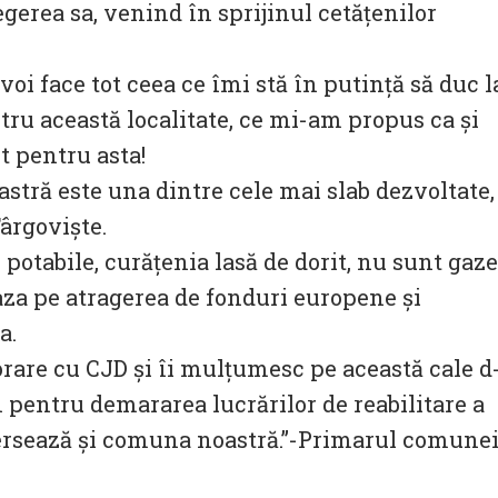
gerea sa, venind în sprijinul cetățenilor
 voi face tot ceea ce îmi stă în putință să duc l
ru această localitate, ce mi-am propus ca și
t pentru asta!
tră este una dintre cele mai slab dezvoltate,
Târgoviște.
otabile, curățenia lasă de dorit, nu sunt gaze
za pe atragerea de fonduri europene și
a.
rare cu CJD și îi mulțumesc pe această cale d
n pentru demararea lucrărilor de reabilitare a
ersează și comuna noastră.”-Primarul comune