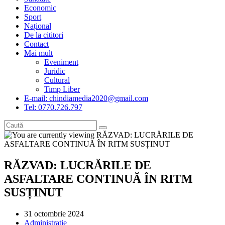
Economic
Sport
Național
De la cititori
Contact
Mai mult
Eveniment
Juridic
Cultural
Timp Liber
E-mail: chindiamedia2020@gmail.com
Tel: 0770.726.797
RĂZVAD: LUCRĂRILE DE
ASFALTARE CONTINUĂ ÎN RITM
SUSȚINUT
Post
31 octombrie 2024
published:
Post
Administrație