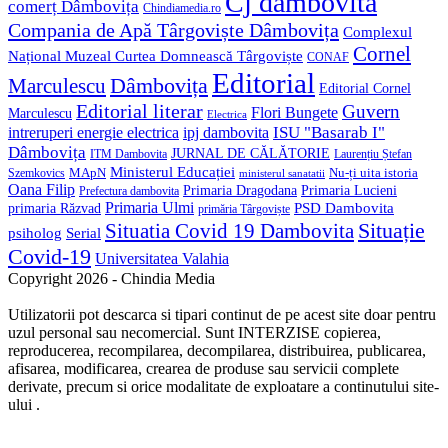
Cj dambovita
comerț Dâmbovița
Chindiamedia.ro
Compania de Apă Târgoviște Dâmbovița
Complexul
Cornel
Național Muzeal Curtea Domnească Târgoviște
CONAF
Editorial
Dâmbovița
Marculescu
Editorial Cornel
Editorial literar
Guvern
Flori Bungete
Marculescu
Electrica
ISU "Basarab I"
intreruperi energie electrica
ipj dambovita
Dâmbovița
JURNAL DE CĂLĂTORIE
Laurențiu Ștefan
ITM Dambovita
Ministerul Educației
MApN
Szemkovics
Nu-ți uita istoria
ministerul sanatatii
Oana Filip
Primaria Lucieni
Primaria Dragodana
Prefectura dambovita
Primaria Ulmi
primaria Răzvad
PSD Dambovita
primăria Târgoviște
Situație
Situatia Covid 19 Dambovita
psiholog
Serial
Covid-19
Universitatea Valahia
Copyright 2026 - Chindia Media
Utilizatorii pot descarca si tipari continut de pe acest site doar pentru
uzul personal sau necomercial. Sunt INTERZISE copierea,
reproducerea, recompilarea, decompilarea, distribuirea, publicarea,
afisarea, modificarea, crearea de produse sau servicii complete
derivate, precum si orice modalitate de exploatare a continutului site-
ului .