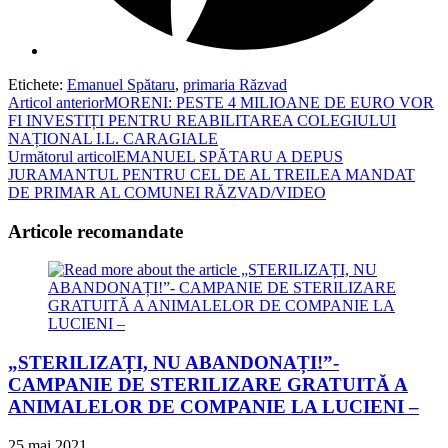
Etichete
:
Emanuel Spătaru
,
primaria Răzvad
Read
Articol anterior
MORENI: PESTE 4 MILIOANE DE EURO VOR
FI INVESTIȚI PENTRU REABILITAREA COLEGIULUI
more
NAȚIONAL I.L. CARAGIALE
articles
Următorul articol
EMANUEL SPĂTARU A DEPUS
JURAMANTUL PENTRU CEL DE AL TREILEA MANDAT
DE PRIMAR AL COMUNEI RĂZVAD/VIDEO
Articole recomandate
„STERILIZAȚI, NU ABANDONAȚI!”-
CAMPANIE DE STERILIZARE GRATUITĂ A
ANIMALELOR DE COMPANIE LA LUCIENI –
25 mai 2021