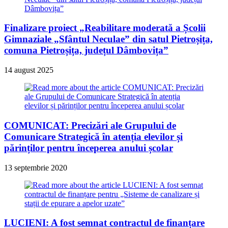
Finalizare proiect „Reabilitare moderată a Școlii
Gimnaziale „Sfântul Neculae” din satul Pietroșița,
comuna Pietroșița, județul Dâmbovița”
14 august 2025
COMUNICAT: Precizări ale Grupului de
Comunicare Strategică în atenția elevilor și
părinților pentru începerea anului școlar
13 septembrie 2020
LUCIENI: A fost semnat contractul de finanțare