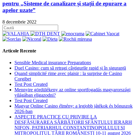
pentru „Sisteme de canalizare și stații de epurare a
apelor uzate”
8 decembrie 2022
Articole Recente
Sensible Medical insurance Preparations
Duel Casino: cum să retragi câștigurile rapid și în siguranță
Quand simplicité rime avec plaisir : la surprise de Casino
Corgibet
Test Post Created
Mennyire gördülékeny az online sportfogadás magyarországi
világában eligazodni?
Test Post Created
Magyar Online Casino élmény: a legjobb játékok és bónuszok
2026-ban
ASPECTE PRACTICE CU PRIVIRE LA
DESFĂȘURAREA SĂRBĂTORII SFÂNTULUI IERARH
NIFON, PATRIARHUL CONSTANTINOPOLULUI ŞI
MITROPOLITUL ȚĂRII ROMÂNEȘTI 10-11 august 2026