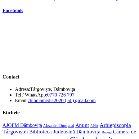
Facebook
Contact
Adresa:
Târgoviște, Dâmbovița
Opens
Tel / WhatsApp:
0770 726 797
in
Opens
Email:
chindiamedia2020 ( at ) gmail.com
your
in
application
your
Etichete
application
Anunt
Arhiepiscopia
AJOFM Dâmbovița
Alesandru Duțu
anaf
APIA
Târgoviștei
Biblioteca Județeană Dâmbovița
Camera de
Bucegi