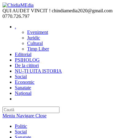
Skip
to
QUI AUDET VINCIT !
chindiamedia2020@gmail.com
content
0770.726.797
.
Eveniment
Juridic
Cultural
Timp Liber
Editorial
PSIHOLOG
De la cititori
NU-ȚI UITA ISTORIA
Social
Economic
Sanatate
Național
Toggle
website
search
Meniu Navigare
Close
Politic
Social
Sanatate