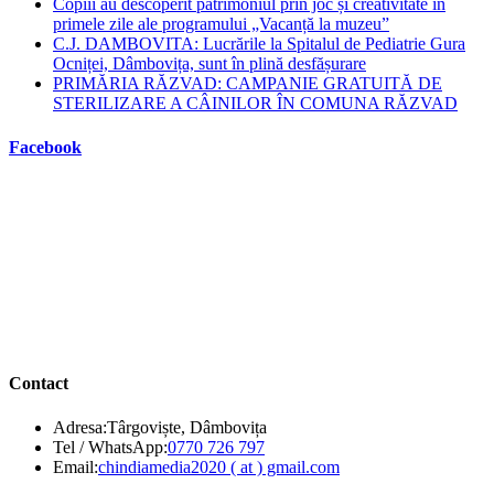
Copiii au descoperit patrimoniul prin joc și creativitate în
primele zile ale programului „Vacanță la muzeu”
C.J. DAMBOVITA: Lucrările la Spitalul de Pediatrie Gura
Ocniței, Dâmbovița, sunt în plină desfășurare
PRIMĂRIA RĂZVAD: CAMPANIE GRATUITĂ DE
STERILIZARE A CÂINILOR ÎN COMUNA RĂZVAD
Facebook
Contact
Adresa:
Târgoviște, Dâmbovița
Opens
Tel / WhatsApp:
0770 726 797
in
Opens
Email:
chindiamedia2020 ( at ) gmail.com
your
in