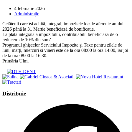
Post
4 februarie 2026
published:
Post
Administrație
category:
Cetătenii care își achită, integral, impozitele locale aferente anului
2026 până la 31 Martie beneficiază de bonificație.
La plata integrală a impozitului, contribuabilii beneficiază de o
reducere de 10% din sumă.
Programul ghişeelor Serviciului Impozite și Taxe pentru zilele de
luni, marți, miercuri și vineri este de la ora 08:00 la ora 14:00, iar joi
de la ora 08:00 la 16:30.
Primăria Ulmi
Share
Distribuie
this
Opens
content
in
a
new
window