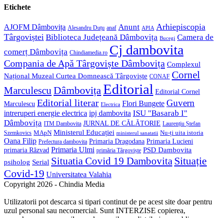
application
your
Etichete
application
Anunt
Arhiepiscopia
AJOFM Dâmbovița
Alesandru Duțu
anaf
APIA
Târgoviștei
Biblioteca Județeană Dâmbovița
Camera de
Bucegi
Cj dambovita
comerț Dâmbovița
Chindiamedia.ro
Compania de Apă Târgoviște Dâmbovița
Complexul
Cornel
Național Muzeal Curtea Domnească Târgoviște
CONAF
Editorial
Dâmbovița
Marculescu
Editorial Cornel
Editorial literar
Guvern
Flori Bungete
Marculescu
Electrica
ISU "Basarab I"
intreruperi energie electrica
ipj dambovita
Dâmbovița
JURNAL DE CĂLĂTORIE
Laurențiu Ștefan
ITM Dambovita
Ministerul Educației
MApN
Szemkovics
Nu-ți uita istoria
ministerul sanatatii
Oana Filip
Primaria Lucieni
Primaria Dragodana
Prefectura dambovita
Primaria Ulmi
primaria Răzvad
PSD Dambovita
primăria Târgoviște
Situație
Situatia Covid 19 Dambovita
psiholog
Serial
Covid-19
Universitatea Valahia
Copyright 2026 - Chindia Media
Utilizatorii pot descarca si tipari continut de pe acest site doar pentru
uzul personal sau necomercial. Sunt INTERZISE copierea,