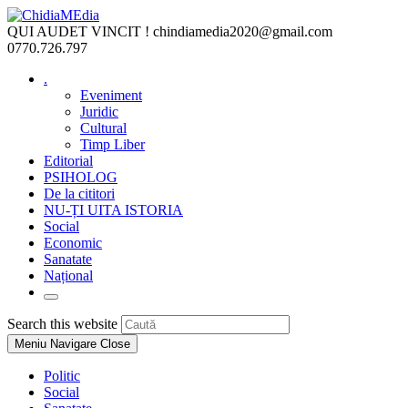
Skip
to
QUI AUDET VINCIT !
chindiamedia2020@gmail.com
content
0770.726.797
.
Eveniment
Juridic
Cultural
Timp Liber
Editorial
PSIHOLOG
De la cititori
NU-ȚI UITA ISTORIA
Social
Economic
Sanatate
Național
Toggle
website
Press
Search this website
search
Escape
Meniu Navigare
Close
to
close
Politic
the
Social
search