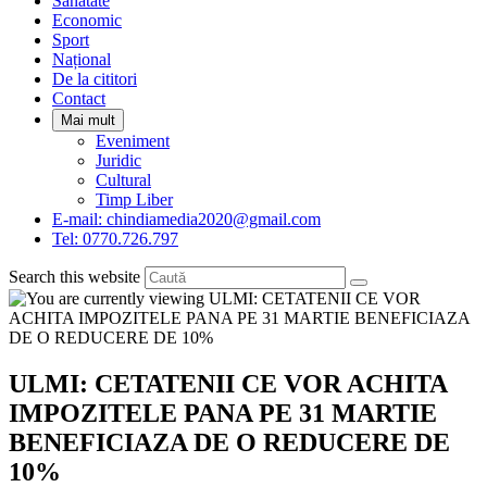
Sanatate
panel.
Economic
Sport
Național
De la cititori
Contact
Mai mult
Eveniment
Juridic
Cultural
Timp Liber
E-mail: chindiamedia2020@gmail.com
Tel: 0770.726.797
Search this website
ULMI: CETATENII CE VOR ACHITA
IMPOZITELE PANA PE 31 MARTIE
BENEFICIAZA DE O REDUCERE DE
10%