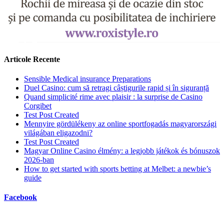
Articole Recente
Sensible Medical insurance Preparations
Duel Casino: cum să retragi câștigurile rapid și în siguranță
Quand simplicité rime avec plaisir : la surprise de Casino
Corgibet
Test Post Created
Mennyire gördülékeny az online sportfogadás magyarországi
világában eligazodni?
Test Post Created
Magyar Online Casino élmény: a legjobb játékok és bónuszok
2026-ban
How to get started with sports betting at Melbet: a newbie’s
guide
Facebook