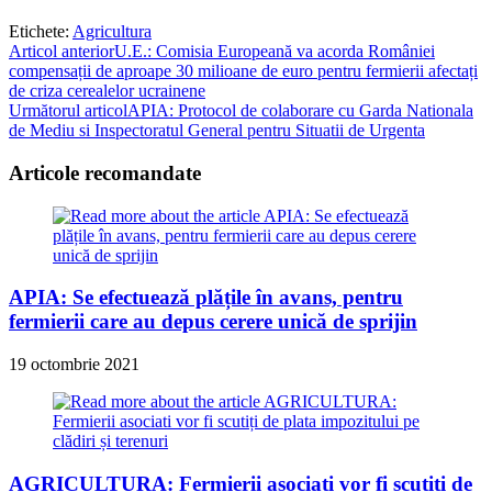
Etichete
:
Agricultura
Read
Articol anterior
U.E.: Comisia Europeană va acorda României
compensații de aproape 30 milioane de euro pentru fermierii afectați
more
de criza cerealelor ucrainene
articles
Următorul articol
APIA: Protocol de colaborare cu Garda Nationala
de Mediu si Inspectoratul General pentru Situatii de Urgenta
Articole recomandate
APIA: Se efectuează plățile în avans, pentru
fermierii care au depus cerere unică de sprijin
19 octombrie 2021
AGRICULTURA: Fermierii asociati vor fi scutiți de