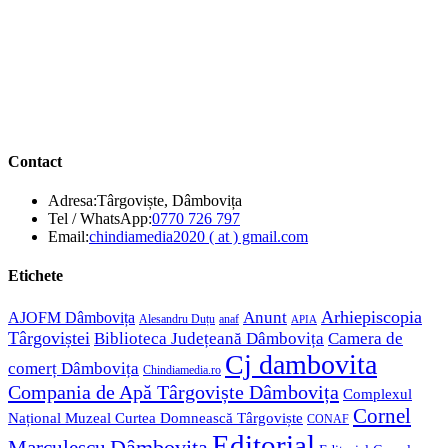
Contact
Adresa:
Târgoviște, Dâmbovița
Opens
Tel / WhatsApp:
0770 726 797
in
Opens
Email:
chindiamedia2020 ( at ) gmail.com
your
in
application
your
Etichete
application
Anunt
Arhiepiscopia
AJOFM Dâmbovița
Alesandru Duțu
anaf
APIA
Târgoviștei
Biblioteca Județeană Dâmbovița
Camera de
Cj dambovita
comerț Dâmbovița
Chindiamedia.ro
Compania de Apă Târgoviște Dâmbovița
Complexul
Cornel
Național Muzeal Curtea Domnească Târgoviște
CONAF
Editorial
Dâmbovița
Marculescu