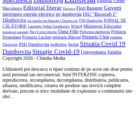
Editorial Cornel
Editorial literar
Guvern
Flori Bungete
Marculescu
Electrica
ISU "Basarab I"
intreruperi energie electrica
ipj dambovita
Dâmbovița
JURNAL DE
ITM Dambovita
Isu dambovita Basarab I Dambovita
Ministerul Educației
CĂLĂTORIE
MApN
Laurențiu Ștefan Szemkovics
Oana Filip
Primaria
Nu-ți uita istoria
ministerul sanatatii
Prefectura dambovita
Primaria Ulmi
Primaria Lucieni
primaria Răzvad
Dragodana
primăria
Situatia Covid 19
psiholog
PSD Dambovita
Serial
Târgoviște
Situație Covid-19
Dambovita
Universitatea Valahia
Copyright 2026 - Chindia Media
Utilizatorii pot descarca si tipari continut de pe acest site doar pentru
uzul personal sau necomercial. Sunt INTERZISE copierea,
reproducerea, recompilarea, decompilarea, distribuirea, publicarea,
afisarea, modificarea, crearea de produse sau servicii complete
derivate, precum si orice modalitate de exploatare a continutului site-
ului .