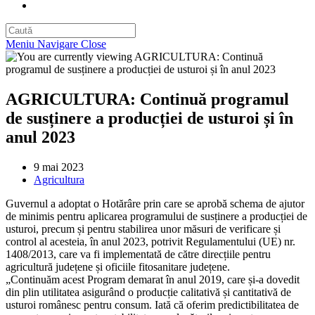
Toggle
website
search
Meniu Navigare
Close
AGRICULTURA: Continuă programul
de susținere a producției de usturoi și în
anul 2023
Post
9 mai 2023
published:
Post
Agricultura
category:
Guvernul a adoptat o Hotărâre prin care se aprobă schema de ajutor
de minimis pentru aplicarea programului de susținere a producției de
usturoi, precum și pentru stabilirea unor măsuri de verificare și
control al acesteia, în anul 2023, potrivit Regulamentului (UE) nr.
1408/2013, care va fi implementată de către direcțiile pentru
agricultură județene și oficiile fitosanitare județene.
„Continuăm acest Program demarat în anul 2019, care și-a dovedit
din plin utilitatea asigurând o producție calitativă și cantitativă de
usturoi românesc pentru consum. Iată că oferim predictibilitatea de