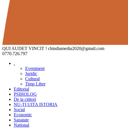
QUI AUDET VINCIT !
chindiamedia2020@gmail.com
0770.726.797
.
Eveniment
Juridic
Cultural
Timp Liber
Editorial
PSIHOLOG
De la cititori
NU-ȚI UITA ISTORIA
Social
Economic
Sanatate
Național