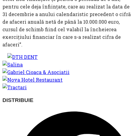
pentru cele deja înfiinţate, care au realizat la data de
31 decembrie a anului calendaristic precedent o cifră
de afaceri anuală netă de până la 10.000.000 euro,
cursul de schimb fiind cel valabil la încheierea
exerciţiului financiar în care s-a realizat cifra de
afaceri”.
SHARE
DISTRIBUIE
THIS
Opens
CONTENT
in
a
new