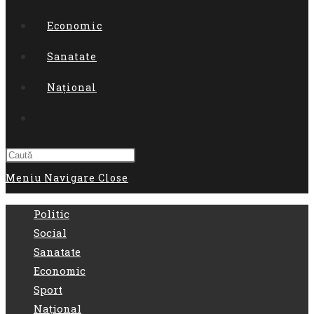
Economic
Sanatate
Național
Toggle
website
Meniu Navigare
Close
search
Politic
Social
Sanatate
Economic
Sport
Național