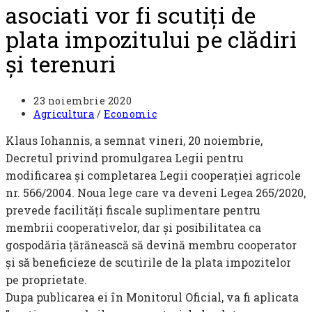
asociati vor fi scutiți de
plata impozitului pe clădiri
și terenuri
Post
23 noiembrie 2020
published:
Post
Agricultura
/
Economic
category:
Klaus Iohannis, a semnat vineri, 20 noiembrie,
Decretul privind promulgarea Legii pentru
modificarea și completarea Legii cooperației agricole
nr. 566/2004. Noua lege care va deveni Legea 265/2020,
prevede facilități fiscale suplimentare pentru
membrii cooperativelor, dar și posibilitatea ca
gospodăria țărănească să devină membru cooperator
și să beneficieze de scutirile de la plata impozitelor
pe proprietate.
Dupa publicarea ei în Monitorul Oficial, va fi aplicata