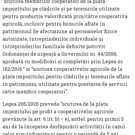
”scutirea membrilor cooperatori de la plata
impozitului pe clădirile și pe terenurile utilizate
pentru producția valorificată prin/către cooperativa
agricolă, inclusiv pentru bunurile aflate în
patrimoniul de afectațiune al persoanelor fizice
autorizate, întreprinderilor individuale și
întreprinderilor familiale definite potrivit
Ordonanței de urgență a Guvernului nr. 44/2008,
aprobată cu modificări și completări prin Legea nr.
182/2016.” si ”scutirea cooperativelor agricole de la
plata impozitului pentru clădirile și terenurile aflate
în patrimoniu, utilizate pentru prestarea de servicii
către membrii cooperatori”.
Legea 265/2020 prevede ”scutirea de la plata
impozitului pe profit a cooperativelor agricole
prevăzute la art. 6 lit. b) – e), astfel: pentru primii 5
ani de la începerea desfășurării activității în cazul
celor nou-înfiinţate şi pentru o perioadă de 5 ani,