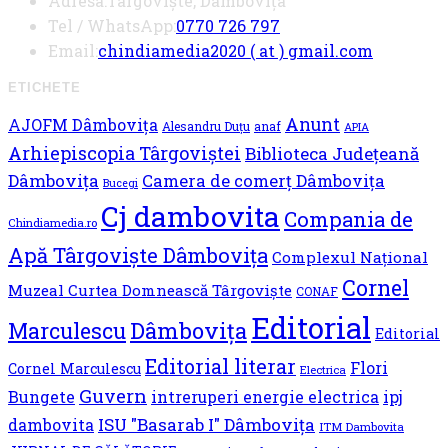
Adresa:
Târgoviște, Dâmbovița
Opens
Tel / WhatsApp:
0770 726 797
in
Opens
Email:
chindiamedia2020 ( at ) gmail.com
your
in
ETICHETE
application
your
Anunt
AJOFM Dâmbovița
applicati
Alesandru Duțu
anaf
APIA
Arhiepiscopia Târgoviștei
Biblioteca Județeană
Dâmbovița
Camera de comerț Dâmbovița
Bucegi
Cj dambovita
Compania de
Chindiamedia.ro
Apă Târgoviște Dâmbovița
Complexul Național
Cornel
Muzeal Curtea Domnească Târgoviște
CONAF
Editorial
Dâmbovița
Marculescu
Editorial
Editorial literar
Flori
Cornel Marculescu
Electrica
Guvern
Bungete
ipj
intreruperi energie electrica
ISU "Basarab I" Dâmbovița
dambovita
ITM Dambovita