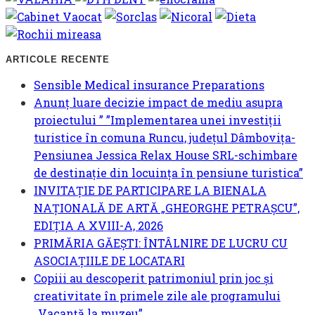
ARTICOLE RECENTE
Sensible Medical insurance Preparations
Anunț luare decizie impact de mediu asupra
proiectului ” ”Implementarea unei investiții
turistice în comuna Runcu, județul Dâmbovița-
Pensiunea Jessica Relax House SRL-schimbare
de destinație din locuința în pensiune turistica”
INVITAȚIE DE PARTICIPARE LA BIENALA
NAȚIONALĂ DE ARTĂ „GHEORGHE PETRAȘCU”,
EDIŢIA A XVIII-A, 2026
PRIMĂRIA GĂEȘTI: ÎNTÂLNIRE DE LUCRU CU
ASOCIAȚIILE DE LOCATARI
Copiii au descoperit patrimoniul prin joc și
creativitate în primele zile ale programului
„Vacanță la muzeu”