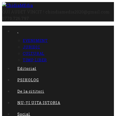
Skip
to
QUI AUDET VINCIT !
chindiamedia2020@gmail.com
content
0770.726.797
.
EVENIMENT
JURIDIC
CULTURAL
TIMP LIBER
Editorial
PSIHOLOG
De la cititori
NU-ȚI UITA ISTORIA
Social