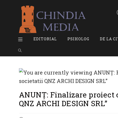
Skip
to
content
EDITORIAL
PSIHOLOG
DE LA C
Toggle
website
search
ANUNȚ: Finalizare proiect cu
QNZ ARCHI DESIGN SRL”