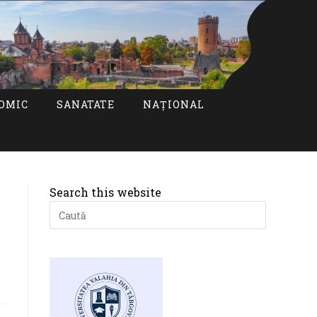
OMIC
SANATATE
NAȚIONAL
Search this website
Press
Escape
to
close
the
search
panel.