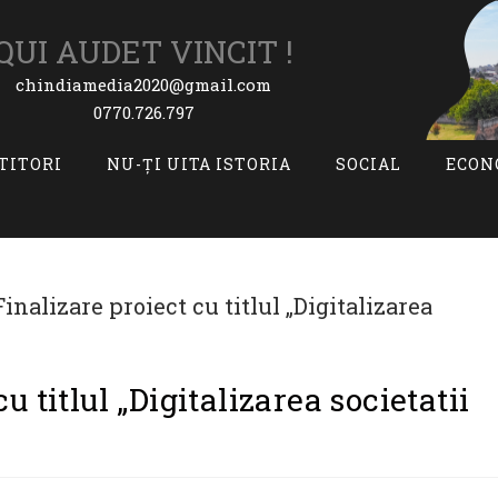
QUI AUDET VINCIT !
chindiamedia2020@gmail.com
0770.726.797
ITITORI
NU-ȚI UITA ISTORIA
SOCIAL
ECON
 titlul „Digitalizarea societatii