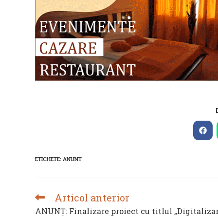
Ope
in
a
new
ETICHETE
:
ANUNT
win
Articol anterior
READ
MORE
ANUNȚ: Finalizare proiect cu titlul „Digitaliza
ARTICLES