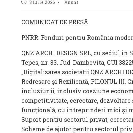
Post
Post
8 iulie 2026
Anunt
published:
category:
COMUNICAT DE PRESĂ
PNRR: Fonduri pentru România modern
QNZ ARCHI DESIGN SRL, cu sediul în S
Tepes, nr. 33, Jud. Dambovita, CUI 3822
„Digitalizarea societatii QNZ ARCHI DE
Redresare și Reziliență, PILONUL III. C
incluziunii, inclusiv coeziune economi
competitivitate, cercetare, dezvoltare 
funcțională, cu întreprinderi mici și
Suport pentru sectorul privat, cerceta
Scheme de ajutor pentru sectorul pr