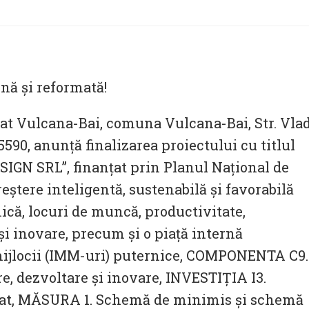
ă și reformată!
at Vulcana-Bai, comuna Vulcana-Bai, Str. Vla
5590, anunţă finalizarea proiectului cu titlul
SIGN SRL”, finanțat prin Planul Național de
reștere inteligentă, sustenabilă și favorabilă
că, locuri de muncă, productivitate,
și inovare, precum și o piață internă
 mijlocii (IMM-uri) puternice, COMPONENTA C9.
re, dezvoltare și inovare, INVESTIȚIA I3.
ivat, MĂSURA 1. Schemă de minimis și schemă