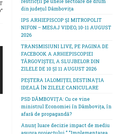
restricții pe unele sectoare de drum
T
din județul Dâmbovița
”
IPS ARHIEPISCOP ȘI MITROPOLIT
NIFON – MESAJ VIDEO, 10-11 AUGUST
2026
TRANSMISIUNI LIVE, PE PAGINA DE
FACEBOOK A ARHIEPISCOPIEI
TÂRGOVIȘTEI, A SLUJBELOR DIN
ZILELE DE 10 ȘI 11 AUGUST 2026
PEȘTERA IALOMIȚEI, DESTINAȚIA
IDEALĂ ÎN ZILELE CANICULARE
PSD DÂMBOVIȚA: Cu ce vine
ministrul Economiei în Dâmbovița, în
afară de propagandă?
Anunț luare decizie impact de mediu
asupra proiectului ” ”Implementarea