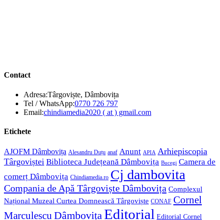
Contact
Adresa:
Târgoviște, Dâmbovița
Opens
Tel / WhatsApp:
0770 726 797
in
Opens
Email:
chindiamedia2020 ( at ) gmail.com
your
in
application
your
Etichete
application
Anunt
Arhiepiscopia
AJOFM Dâmbovița
Alesandru Duțu
anaf
APIA
Târgoviștei
Biblioteca Județeană Dâmbovița
Camera de
Bucegi
Cj dambovita
comerț Dâmbovița
Chindiamedia.ro
Compania de Apă Târgoviște Dâmbovița
Complexul
Cornel
Național Muzeal Curtea Domnească Târgoviște
CONAF
Editorial
Dâmbovița
Marculescu
Editorial Cornel