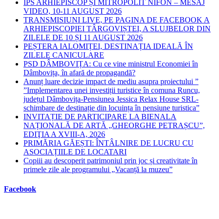
IPS ARHIEPISCOP ȘI MITROPOLIT NIFON – MESAJ
VIDEO, 10-11 AUGUST 2026
TRANSMISIUNI LIVE, PE PAGINA DE FACEBOOK A
ARHIEPISCOPIEI TÂRGOVIȘTEI, A SLUJBELOR DIN
ZILELE DE 10 ȘI 11 AUGUST 2026
PEȘTERA IALOMIȚEI, DESTINAȚIA IDEALĂ ÎN
ZILELE CANICULARE
PSD DÂMBOVIȚA: Cu ce vine ministrul Economiei în
Dâmbovița, în afară de propagandă?
Anunț luare decizie impact de mediu asupra proiectului ”
”Implementarea unei investiții turistice în comuna Runcu,
județul Dâmbovița-Pensiunea Jessica Relax House SRL-
schimbare de destinație din locuința în pensiune turistica”
INVITAȚIE DE PARTICIPARE LA BIENALA
NAȚIONALĂ DE ARTĂ „GHEORGHE PETRAȘCU”,
EDIŢIA A XVIII-A, 2026
PRIMĂRIA GĂEȘTI: ÎNTÂLNIRE DE LUCRU CU
ASOCIAȚIILE DE LOCATARI
Copiii au descoperit patrimoniul prin joc și creativitate în
primele zile ale programului „Vacanță la muzeu”
Facebook