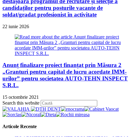
desfășoară programul de recrutare și selecție a
candidaților pentru posturile vacante de
soldat/gradat profesionist în activitate
22 iunie 2026
Anunț finalizare proiect finanțat prin Măsura 2
„Granturi pentru capital de lucru acordate IMM-
urilor” pentru societatea AUTO-TEHN INSPECT
S.R.L.
15 octombrie 2021
Press
Search this website
Escape
to
close
the
Articole Recente
search
panel.