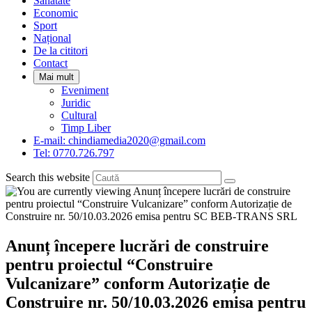
Sanatate
panel.
Economic
Sport
Național
De la cititori
Contact
Mai mult
Eveniment
Juridic
Cultural
Timp Liber
E-mail: chindiamedia2020@gmail.com
Tel: 0770.726.797
Search this website
Anunț începere lucrări de construire
pentru proiectul “Construire
Vulcanizare” conform Autorizație de
Construire nr. 50/10.03.2026 emisa pentru