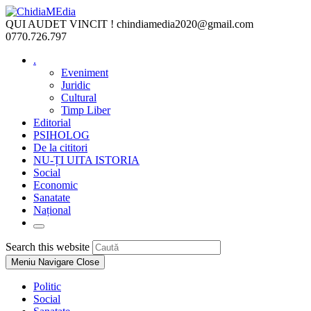
Skip
to
QUI AUDET VINCIT !
chindiamedia2020@gmail.com
content
0770.726.797
.
Eveniment
Juridic
Cultural
Timp Liber
Editorial
PSIHOLOG
De la cititori
NU-ȚI UITA ISTORIA
Social
Economic
Sanatate
Național
Toggle
website
Press
Search this website
search
Escape
Meniu Navigare
Close
to
close
Politic
the
Social
search