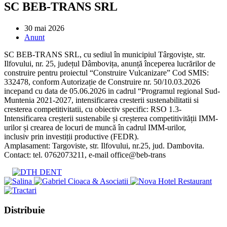
SC BEB-TRANS SRL
Post
30 mai 2026
published:
Post
Anunt
category:
SC BEB-TRANS SRL, cu sediul în municipiul Târgoviște, str.
Ilfovului, nr. 25, județul Dâmbovița, anunță începerea lucrărilor de
construire pentru proiectul “Construire Vulcanizare” Cod SMIS:
332478, conform Autorizație de Construire nr. 50/10.03.2026
incepand cu data de 05.06.2026 in cadrul “Programul regional Sud-
Muntenia 2021-2027, intensificarea cresterii sustenabilitatii si
cresterea competitivitatii, cu obiectiv specific: RSO 1.3-
Intensificarea creșterii sustenabile și creșterea competitivității IMM-
urilor și crearea de locuri de muncă în cadrul IMM-urilor,
inclusiv prin investiții productive (FEDR).
Amplasament: Targoviste, str. Ilfovului, nr.25, jud. Dambovita.
Contact: tel. 0762073211, e-mail office@beb-trans
Share
Distribuie
this