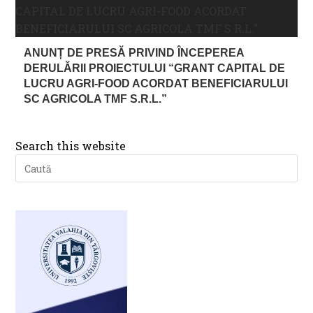
ANUNȚ DE PRESĂ PRIVIND ÎNCEPEREA
DERULĂRII PROIECTULUI “GRANT CAPITAL DE
LUCRU AGRI-FOOD ACORDAT BENEFICIARULUI
SC AGRICOLA TMF S.R.L.”
Search this website
Pre
Es
to
clo
th
se
pan