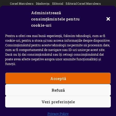
Cornel Marculescu
Dâmbovița
Editorial
Editorial Cornel Marculescu
Editorial literar
Electrica
Flori Bungete
Guvern
Administrează
intreruperi energie electrica
ipj dambovita
ISU "Basarab I" Dâmbovița
consimțămintele pentru
Isu dambovita Basarab I Dambovita
ITM Dambovita
cookie-uri
JURNAL DE CĂLĂTORIE
Laurențiu Ștefan Szemkovics
MApN
Pentru a oferi cea mai bună experiență, folosim tehnologii, cum ar fi
Ministerul Educației
ministerul sanatatii
Nu-ți uita istoria
Oana Filip
cookie-uri, pentru a stoca și/sau accesa informațiile despre dispozitive.
Prefectura dambovita
Primaria Dragodana
Primaria Lucieni
Consimțământul pentru aceste tehnologii ne permite să procesăm date,
primaria Răzvad
Primaria Ulmi
primăria Târgoviște
PSD Dambovita
cum ar fi comportamentul de navigare sau ID-uri unice pe acest site.
Dacă nu îți dai consimțământul sau îți retragi consimțământul dat
psiholog
Serial
Situatia Covid 19 Dambovita
Situație Covid-19
poate avea afecte negative asupra unor anumite funcționalități și
Universitatea Valahia
funcții.
Acceptă
Copyright 2026 - Chindia Media
Refuză
Utilizatorii pot descarca si tipari continut de pe acest
site doar pentru uzul personal sau necomercial. Sunt
INTERZISE copierea, reproducerea, recompilarea,
Vezi preferințele
decompilarea, distribuirea, publicarea, afisarea,
modificarea, crearea de produse sau servicii complete
derivate, precum si orice modalitate de exploatare a
Privacy Policy
continutului site-ului .