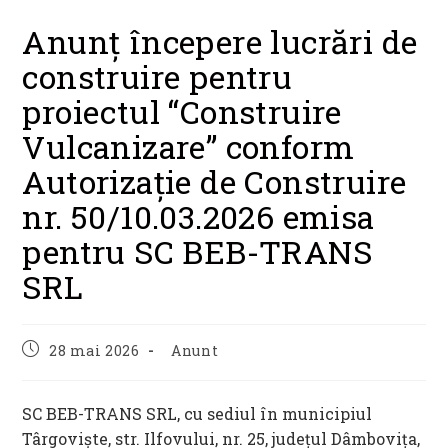
Anunț începere lucrări de
construire pentru
proiectul “Construire
Vulcanizare” conform
Autorizație de Construire
nr. 50/10.03.2026 emisa
pentru SC BEB-TRANS
SRL
Post
Post
28 mai 2026
Anunt
published:
category:
SC BEB-TRANS SRL, cu sediul în municipiul
Târgoviște, str. Ilfovului, nr. 25, județul Dâmbovița,