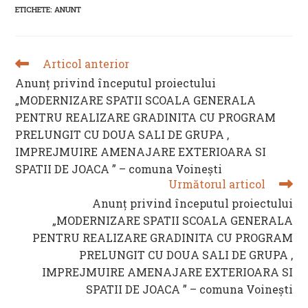
new
new
new
new
ETICHETE
:
ANUNT
window
window
window
window
Articol anterior
READ
MORE
Anunț privind începutul proiectului
ARTICLES
„MODERNIZARE SPATII SCOALA GENERALA
PENTRU REALIZARE GRADINITA CU PROGRAM
PRELUNGIT CU DOUA SALI DE GRUPA ,
IMPREJMUIRE AMENAJARE EXTERIOARA SI
SPATII DE JOACA ” – comuna Voinești
Următorul articol
Anunț privind începutul proiectului
„MODERNIZARE SPATII SCOALA GENERALA
PENTRU REALIZARE GRADINITA CU PROGRAM
PRELUNGIT CU DOUA SALI DE GRUPA ,
IMPREJMUIRE AMENAJARE EXTERIOARA SI
SPATII DE JOACA ” – comuna Voinești