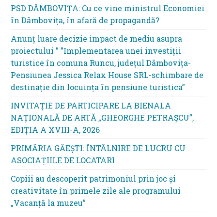
PSD DÂMBOVIȚA: Cu ce vine ministrul Economiei
în Dâmbovița, în afară de propagandă?
Anunț luare decizie impact de mediu asupra
proiectului ” ”Implementarea unei investiții
turistice în comuna Runcu, județul Dâmbovița-
Pensiunea Jessica Relax House SRL-schimbare de
destinație din locuința în pensiune turistica”
INVITAȚIE DE PARTICIPARE LA BIENALA
NAȚIONALĂ DE ARTĂ „GHEORGHE PETRAȘCU”,
EDIŢIA A XVIII-A, 2026
PRIMĂRIA GĂEȘTI: ÎNTÂLNIRE DE LUCRU CU
ASOCIAȚIILE DE LOCATARI
Copiii au descoperit patrimoniul prin joc și
creativitate în primele zile ale programului
„Vacanță la muzeu”