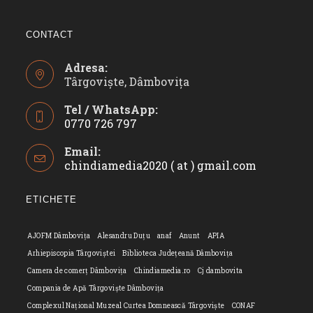
CONTACT
Adresa:
Târgoviște, Dâmbovița
Tel / WhatsApp:
0770 726 797
Opens
Email:
in
chindiamedia2020 ( at ) gmail.com
Opens
your
in
application
your
ETICHETE
applicatio
AJOFM Dâmbovița
Alesandru Duțu
anaf
Anunt
APIA
Arhiepiscopia Târgoviștei
Biblioteca Județeană Dâmbovița
Camera de comerț Dâmbovița
Chindiamedia.ro
Cj dambovita
Compania de Apă Târgoviște Dâmbovița
Complexul Național Muzeal Curtea Domnească Târgoviște
CONAF