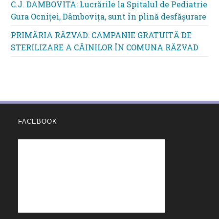
C.J. DAMBOVITA: Lucrările la Spitalul de Pediatrie
Gura Ocniței, Dâmbovița, sunt în plină desfășurare
PRIMĂRIA RĂZVAD: CAMPANIE GRATUITĂ DE
STERILIZARE A CÂINILOR ÎN COMUNA RĂZVAD
FACEBOOK