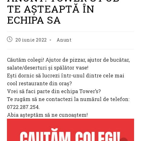
TE AȘTEAPTĂ ÎN
ECHIPA SA
Post
Post
20 iunie 2022
Anunt
published:
category:
Căutăm colegi! Ajutor de pizzar, ajutor de bucătar,
salate/deserturi și spălător vase!
Ești dornic să lucrezi într-unul dintre cele mai
cool restaurante din oraș?
Vrei să faci parte din echipa Tower’s?
Te rugăm să ne contactezi la numărul de telefon:
0722.287.254.
Abia așteptăm să ne cunoaștem!