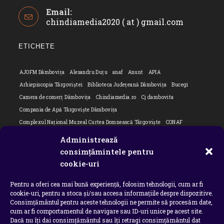
Opens
Email:
in
chindiamedia2020 ( at ) gmail.com
Opens
your
in
application
your
ETICHETE
applicatio
AJOFM Dâmbovița
Alesandru Duțu
anaf
Anunt
APIA
Arhiepiscopia Târgoviștei
Biblioteca Județeană Dâmbovița
Bucegi
Camera de comerț Dâmbovița
Chindiamedia.ro
Cj dambovita
Compania de Apă Târgoviște Dâmbovița
Complexul Național Muzeal Curtea Domnească Târgoviște
CONAF
Cornel Marculescu
Dâmbovița
Editorial
Editorial Cornel Marculescu
Administrează
Editorial literar
Electrica
Flori Bungete
Guvern
consimțămintele pentru
intreruperi energie electrica
ipj dambovita
ISU "Basarab I" Dâmbovița
cookie-uri
ITM Dambovita
JURNAL DE CĂLĂTORIE
Laurențiu Ștefan Szemkovics
Pentru a oferi cea mai bună experiență, folosim tehnologii, cum ar fi
MApN
Ministerul Educației
ministerul sanatatii
Nu-ți uita istoria
cookie-uri, pentru a stoca și/sau accesa informațiile despre dispozitive.
Oana Filip
Prefectura dambovita
Primaria Dragodana
Primaria Lucieni
Consimțământul pentru aceste tehnologii ne permite să procesăm date,
primaria Răzvad
Primaria Ulmi
primăria Târgoviște
PSD Dambovita
cum ar fi comportamentul de navigare sau ID-uri unice pe acest site.
Dacă nu îți dai consimțământul sau îți retragi consimțământul dat
psiholog
Serial
Situatia Covid 19 Dambovita
Situație Covid-19