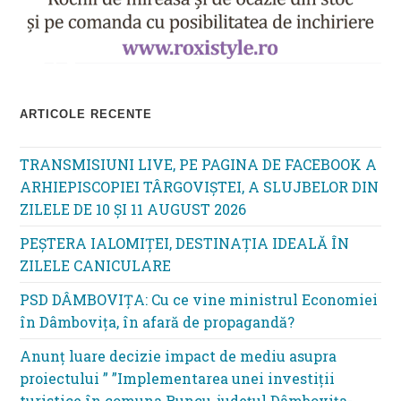
ARTICOLE RECENTE
TRANSMISIUNI LIVE, PE PAGINA DE FACEBOOK A
ARHIEPISCOPIEI TÂRGOVIȘTEI, A SLUJBELOR DIN
ZILELE DE 10 ȘI 11 AUGUST 2026
PEȘTERA IALOMIȚEI, DESTINAȚIA IDEALĂ ÎN
ZILELE CANICULARE
PSD DÂMBOVIȚA: Cu ce vine ministrul Economiei
în Dâmbovița, în afară de propagandă?
Anunț luare decizie impact de mediu asupra
proiectului ” ”Implementarea unei investiții
turistice în comuna Runcu, județul Dâmbovița-