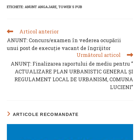
new
new
new
new
ETICHETE
:
ANUNT ANGAJARE
,
TOWER`S PUB
window
window
window
window
Articol anterior
READ
MORE
ANUNT: Concurs/examen în vederea ocupării
ARTICLES
unui post de execuție vacant de îngrijitor
Următorul articol
ANUNȚ: Finalizarea raportului de mediu pentru ”
ACTUALIZARE PLAN URBANISTIC GENERAL ȘI
REGULAMENT LOCAL DE URBANISM, COMUNA
LUCIENI”
ARTICOLE RECOMANDATE