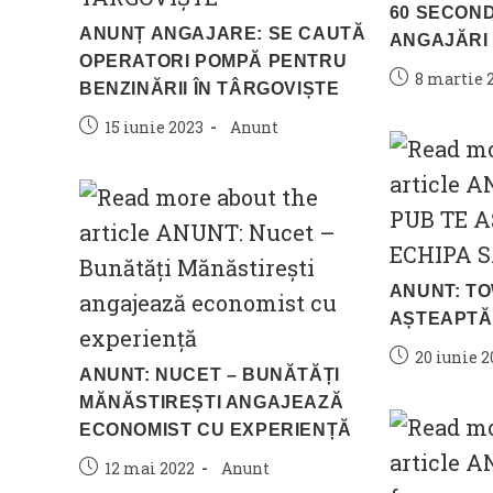
60 SECOND
ANUNȚ ANGAJARE: SE CAUTĂ
ANGAJĂRI
OPERATORI POMPĂ PENTRU
Post
8 martie 
BENZINĂRII ÎN TÂRGOVIȘTE
published:
Post
Post
15 iunie 2023
Anunt
published:
category:
ANUNT: TO
AȘTEAPTĂ 
Post
20 iunie 2
ANUNT: NUCET – BUNĂTĂȚI
published:
MĂNĂSTIREȘTI ANGAJEAZĂ
ECONOMIST CU EXPERIENȚĂ
Post
Post
12 mai 2022
Anunt
published:
category: