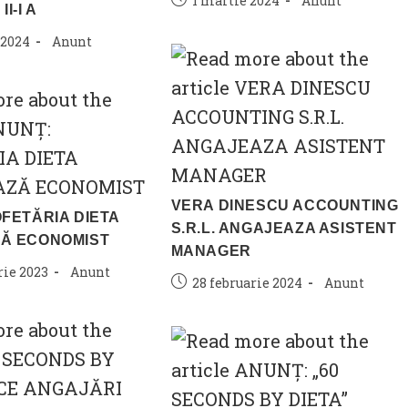
1 martie 2024
Anunt
I-I A
published:
category:
Post
 2024
Anunt
category:
VERA DINESCU ACCOUNTING
FETĂRIA DIETA
S.R.L. ANGAJEAZA ASISTENT
Ă ECONOMIST
MANAGER
Post
ie 2023
Anunt
Post
Post
28 februarie 2024
Anunt
category:
published:
category: