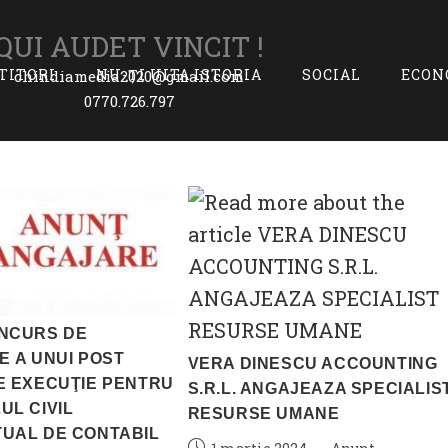
QUI AUDET VINCIT !
ITITORI
NU-ȚI UITA ISTORIA
SOCIAL
ECON
chindiamedia2020@gmail.com
0770.726.797
NCURS DE
 A UNUI POST
VERA DINESCU ACCOUNTING
E EXECUŢIE PENTRU
S.R.L. ANGAJEAZA SPECIALIS
UL CIVIL
RESURSE UMANE
UAL DE CONTABIL
Post
Post