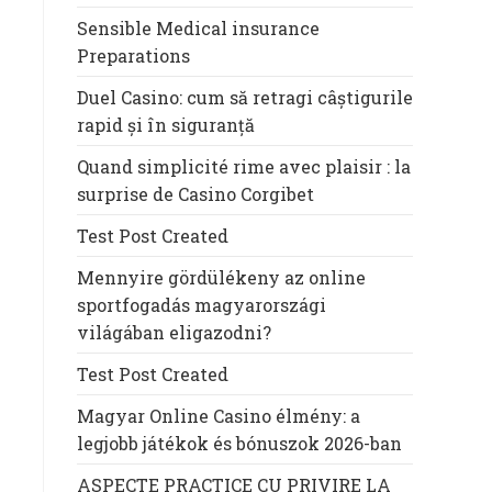
Sensible Medical insurance
Preparations
Duel Casino: cum să retragi câștigurile
rapid și în siguranță
Quand simplicité rime avec plaisir : la
surprise de Casino Corgibet
Test Post Created
Mennyire gördülékeny az online
sportfogadás magyarországi
világában eligazodni?
Test Post Created
Magyar Online Casino élmény: a
legjobb játékok és bónuszok 2026-ban
ASPECTE PRACTICE CU PRIVIRE LA