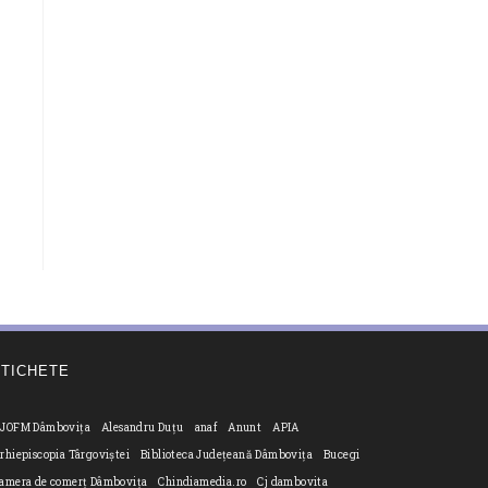
ETICHETE
JOFM Dâmbovița
Alesandru Duțu
anaf
Anunt
APIA
rhiepiscopia Târgoviștei
Biblioteca Județeană Dâmbovița
Bucegi
amera de comerț Dâmbovița
Chindiamedia.ro
Cj dambovita