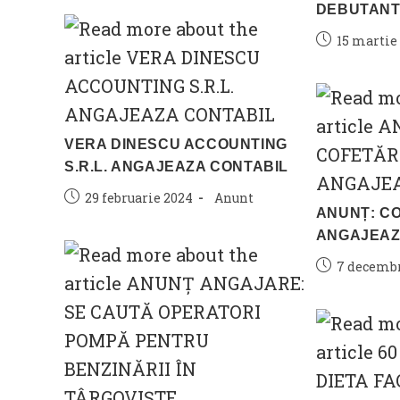
DEBUTANT I
Post
15 martie
published:
VERA DINESCU ACCOUNTING
S.R.L. ANGAJEAZA CONTABIL
Post
Post
29 februarie 2024
Anunt
ANUNȚ: CO
published:
category:
ANGAJEAZ
Post
7 decembr
published: