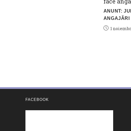
ANUNT: J
ANGAJĂRI
Post
1 noiembr
published:
FACEBOOK