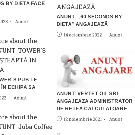
S BY DIETA FACE
ANUNȚ: „60 SECONDS BY
Post
2023
Anunt
DIETA” ANGAJEAZĂ
category:
Post
Post
14 octombrie 2022
Anunt
published:
category:
WER`S PUB TE
ÎN ECHIPA SA
ANUNT: VERTET OIL SRL
Post
022
Anunt
ANGAJEAZA ADMINISTRATOR
category:
DE RETEA CALCULATOARE
Post
Post
12 noiembrie 2021
Anunt
published:
category: