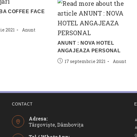
UBA COFFEE FACE
Post
ie 2021
Anunt
category:
ANUNT : NOVA HOTEL
ANGAJEAZA PERSONAL
Post
Post
17 septembrie 2021
Anunt
published:
category:
CONTACT
Adresa:
A
Târgoviște, Dâmbovița
A
C
Tel / WhatsApp: