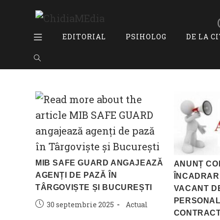
Skip
to
content
EDITORIAL
PSIHOLOG
DE LA C
TOGGLE
WEBSITE
SEARCH
MIB SAFE GUARD ANGAJEAZĂ
ANUNȚ CO
AGENȚI DE PAZĂ ÎN
ÎNCADRARE
TÂRGOVIȘTE ȘI BUCUREȘTI
VACANT D
PERSONAL
Post
Post
30 septembrie 2025
Actual
CONTRACT
published:
category: