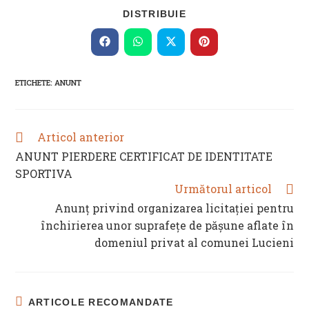
SHARE
DISTRIBUIE
THIS
CONTENT
Opens
Opens
Opens
Opens
in
in
in
in
a
a
a
a
new
new
new
new
ETICHETE
:
ANUNT
window
window
window
window
Articol anterior
READ
MORE
ANUNT PIERDERE CERTIFICAT DE IDENTITATE
ARTICLES
SPORTIVA
Următorul articol
Anunț privind organizarea licitației pentru
închirierea unor suprafețe de pășune aflate în
domeniul privat al comunei Lucieni
ARTICOLE RECOMANDATE