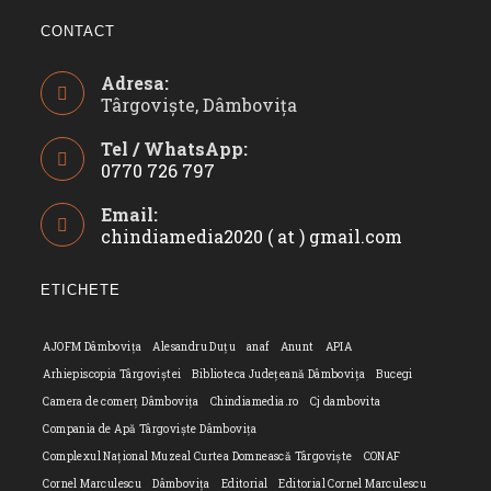
CONTACT
Adresa:
Târgoviște, Dâmbovița
Tel / WhatsApp:
0770 726 797
Opens
Email:
in
chindiamedia2020 ( at ) gmail.com
Opens
your
in
application
your
ETICHETE
applicatio
AJOFM Dâmbovița
Alesandru Duțu
anaf
Anunt
APIA
Arhiepiscopia Târgoviștei
Biblioteca Județeană Dâmbovița
Bucegi
Camera de comerț Dâmbovița
Chindiamedia.ro
Cj dambovita
Compania de Apă Târgoviște Dâmbovița
Complexul Național Muzeal Curtea Domnească Târgoviște
CONAF
Cornel Marculescu
Dâmbovița
Editorial
Editorial Cornel Marculescu