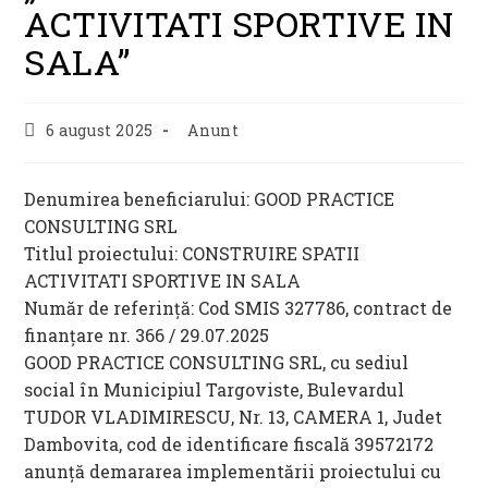
ACTIVITATI SPORTIVE IN
SALA”
Post
Post
6 august 2025
Anunt
published:
category:
Denumirea beneficiarului: GOOD PRACTICE
CONSULTING SRL
Titlul proiectului: CONSTRUIRE SPATII
ACTIVITATI SPORTIVE IN SALA
Număr de referință: Cod SMIS 327786, contract de
finanțare nr. 366 / 29.07.2025
GOOD PRACTICE CONSULTING SRL, cu sediul
social în Municipiul Targoviste, Bulevardul
TUDOR VLADIMIRESCU, Nr. 13, CAMERA 1, Judet
Dambovita, cod de identificare fiscală 39572172
anunță demararea implementării proiectului cu