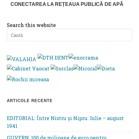
CONECTAREA LA REȚEAUA PUBLICĂ DE APĂ
Search this website
Pre
Es
to
clo
th
se
pan
ARTICOLE RECENTE
EDITORIAL: Între Nistru şi Nipru. Iulie – august
1941
GUVERN: 100 de milioane de euro pentru