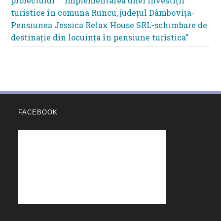
proiectului ” ”Implementarea unei investiții
turistice în comuna Runcu, județul Dâmbovița-
Pensiunea Jessica Relax House SRL-schimbare de
destinație din locuința în pensiune turistica”
FACEBOOK