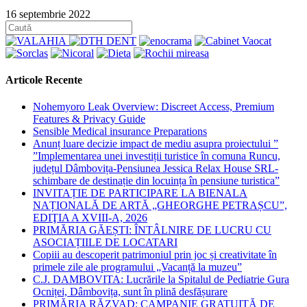
16 septembrie 2022
Articole Recente
Nohemyoro Leak Overview: Discreet Access, Premium
Features & Privacy Guide
Sensible Medical insurance Preparations
Anunț luare decizie impact de mediu asupra proiectului ”
”Implementarea unei investiții turistice în comuna Runcu,
județul Dâmbovița-Pensiunea Jessica Relax House SRL-
schimbare de destinație din locuința în pensiune turistica”
INVITAȚIE DE PARTICIPARE LA BIENALA
NAȚIONALĂ DE ARTĂ „GHEORGHE PETRAȘCU”,
EDIŢIA A XVIII-A, 2026
PRIMĂRIA GĂEȘTI: ÎNTÂLNIRE DE LUCRU CU
ASOCIAȚIILE DE LOCATARI
Copiii au descoperit patrimoniul prin joc și creativitate în
primele zile ale programului „Vacanță la muzeu”
C.J. DAMBOVITA: Lucrările la Spitalul de Pediatrie Gura
Ocniței, Dâmbovița, sunt în plină desfășurare
PRIMĂRIA RĂZVAD: CAMPANIE GRATUITĂ DE