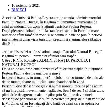
Post
16 noiembrie 2021
published:
Post
BUCEGI
category:
Asociația Turistică Padina-Peștera atrage atenția, administratorului
Parcului Natural Bucegi, în legătură cu înmulțirea numărului de
câini abandonați din zona Stațiunii Turistice Padina-Peștera.
După plecarea ciobanilor de la stanele existente în Parc, un mare
număr de câini rămân în zona și se aduna in haite ce pun în pericol
integritatea și chiar viața turiștilor, precum și a animalelor sălbatice
din Parc.
„Am trimis astăzi o adresă administrației Parcului Natural Bucegi în
legătură cu pericolul prezenței câinilor fără stăpân:
Către : R.N.P.-Romsilva ADMINISTRAȚIA PARCULUI
NATURAL BUCEGI
De la an de an, problema prezenței câinilor fără stăpân în Stațiunea
Peștera-Padina devine una foarte gravă.
În special toamna, în urma plecării ciobanilor cu turmele de animale
de pe munte, foarte mulți câini sunt abandonați în zonă.
Pericolul este deosebit de grav și numai norocul face ca până acum
să nu înregistrăm evenimente neplăcute. Seară de seară și chiar ziua,
plimbările de agrement ale turiștilor prin Stațiune devin unele
deosebit de periculoase. Ieri, îmi povestea un grup de turiști veniți de
la Vf Omu, că au fost atacați de o haită de câini care în opinia lor