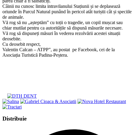
părea chiar a fi sălbăticiți.
Câinii nu cunosc limita intravilanului Stațiunii și se deplasează
oriunde în Parcul Natural punând în pericol atât turiștii cât și speciile
de animale.
Vă rog să nu „așteptăm” cu toții o tragedie, un copil mușcat sau
chiar mutilat pentru ca autoritățile să dispună măsurile necesare.
Vă rog să dispuneți măsuri în vederea rezolvării acestei situații
deosebite.
Cu deosebit respect,
Valentin Calcan – ATPP”, au postat pe Facebook, cei de la
Asociația Turistică Padina-Peștera.
Share
Distribuie
this
Opens
content