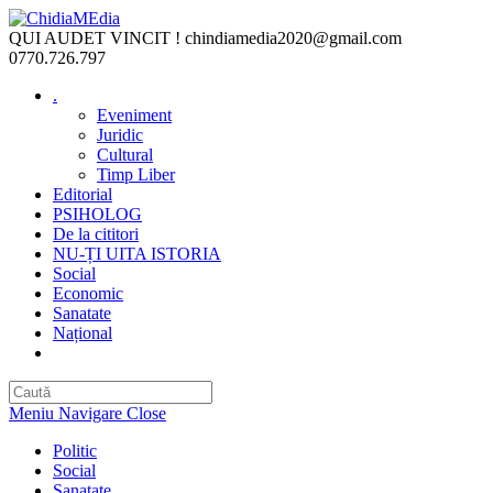
Skip
to
QUI AUDET VINCIT !
chindiamedia2020@gmail.com
content
0770.726.797
.
Eveniment
Juridic
Cultural
Timp Liber
Editorial
PSIHOLOG
De la cititori
NU-ȚI UITA ISTORIA
Social
Economic
Sanatate
Național
Toggle
website
search
Meniu Navigare
Close
Politic
Social
Sanatate