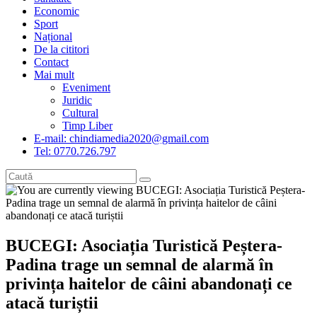
Economic
Sport
Național
De la cititori
Contact
Mai mult
Eveniment
Juridic
Cultural
Timp Liber
E-mail: chindiamedia2020@gmail.com
Tel: 0770.726.797
BUCEGI: Asociația Turistică Peștera-
Padina trage un semnal de alarmă în
privința haitelor de câini abandonați ce
atacă turiștii