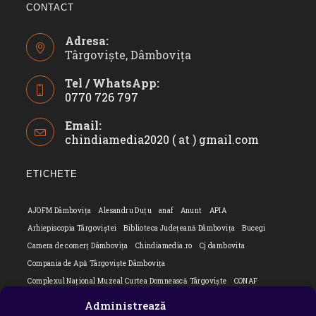
CONTACT
Adresa:
Târgoviște, Dâmbovița
Tel / WhatsApp:
0770 726 797
Opens
Email:
in
chindiamedia2020 ( at ) gmail.com
Opens
your
in
application
your
ETICHETE
applicatio
AJOFM Dâmbovița
Alesandru Duțu
anaf
Anunt
APIA
Arhiepiscopia Târgoviștei
Biblioteca Județeană Dâmbovița
Bucegi
Camera de comerț Dâmbovița
Chindiamedia.ro
Cj dambovita
Compania de Apă Târgoviște Dâmbovița
Complexul Național Muzeal Curtea Domnească Târgoviște
CONAF
Cornel Marculescu
Dâmbovița
Editorial
Editorial Cornel Marculescu
Administrează