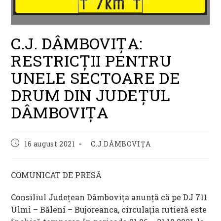
C.J. DÂMBOVIȚA:
RESTRICȚII PENTRU
UNELE SECTOARE DE
DRUM DIN JUDEȚUL
DÂMBOVIȚA
Post
Post
16 august 2021
C.J.DÂMBOVIȚA
published:
category:
COMUNICAT DE PRESĂ
Consiliul Județean Dâmbovița anunță că pe DJ 711
Ulmi – Băleni – Bujoreanca, circulația rutieră este