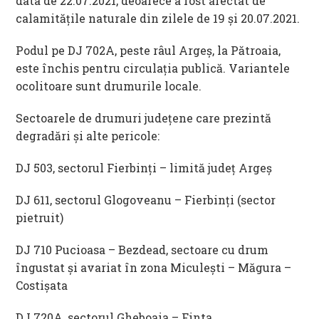
data de 22.07.2021, deoarece a fost afectat de
calamitățile naturale din zilele de 19 și 20.07.2021.
Podul pe DJ 702A, peste râul Argeş, la Pătroaia,
este închis pentru circulaţia publică. Variantele
ocolitoare sunt drumurile locale.
Sectoarele de drumuri judeţene care prezintă
degradări şi alte pericole:
DJ 503, sectorul Fierbinți – limită județ Argeș
DJ 611, sectorul Glogoveanu – Fierbinți (sector
pietruit)
DJ 710 Pucioasa – Bezdead, sectoare cu drum
îngustat și avariat în zona Miculești – Măgura –
Costișata
DJ 720A, sectorul Gheboaia – Finta