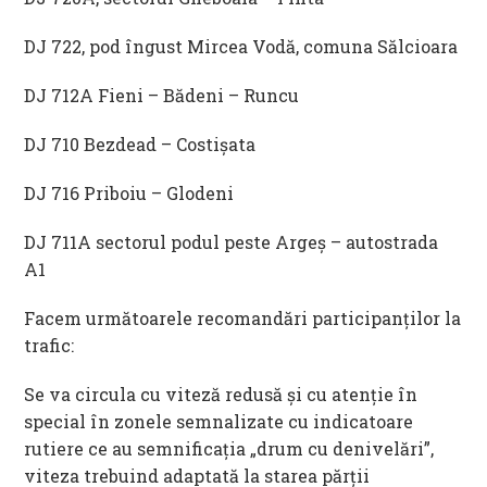
DJ 722, pod îngust Mircea Vodă, comuna Sălcioara
DJ 712A Fieni – Bădeni – Runcu
DJ 710 Bezdead – Costișata
DJ 716 Priboiu – Glodeni
DJ 711A sectorul podul peste Argeș – autostrada
A1
Facem următoarele recomandări participanţilor la
trafic:
Se va circula cu viteză redusă și cu atenție în
special în zonele semnalizate cu indicatoare
rutiere ce au semnificaţia „drum cu denivelări”,
viteza trebuind adaptată la starea părţii