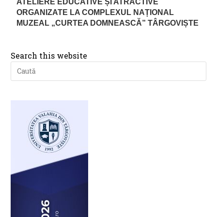
ATELIERE EDUCATIVE ȘI ATRACTIVE
ORGANIZATE LA COMPLEXUL NAȚIONAL
MUZEAL „CURTEA DOMNEASCĂ” TÂRGOVIȘTE
Search this website
Pre
Es
to
clo
th
se
pan