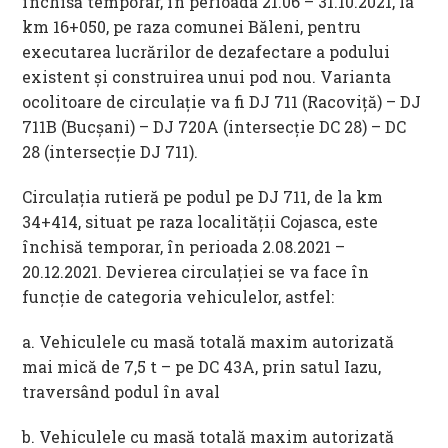
închisă temporar, în perioada 21.06 – 31.10.2021, la
km 16+050, pe raza comunei Băleni, pentru
executarea lucrărilor de dezafectare a podului
existent și construirea unui pod nou. Varianta
ocolitoare de circulație va fi DJ 711 (Racoviță) – DJ
711B (Bucșani) – DJ 720A (intersecție DC 28) – DC
28 (intersecție DJ 711).
Circulația rutieră pe podul pe DJ 711, de la km
34+414, situat pe raza localității Cojasca, este
închisă temporar, în perioada 2.08.2021 –
20.12.2021. Devierea circulației se va face în
funcție de categoria vehiculelor, astfel:
a. Vehiculele cu masă totală maxim autorizată
mai mică de 7,5 t – pe DC 43A, prin satul Iazu,
traversând podul în aval
b. Vehiculele cu masă totală maxim autorizată