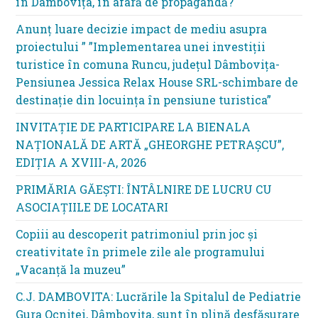
în Dâmbovița, în afară de propagandă?
Anunț luare decizie impact de mediu asupra
proiectului ” ”Implementarea unei investiții
turistice în comuna Runcu, județul Dâmbovița-
Pensiunea Jessica Relax House SRL-schimbare de
destinație din locuința în pensiune turistica”
INVITAȚIE DE PARTICIPARE LA BIENALA
NAȚIONALĂ DE ARTĂ „GHEORGHE PETRAȘCU”,
EDIŢIA A XVIII-A, 2026
PRIMĂRIA GĂEȘTI: ÎNTÂLNIRE DE LUCRU CU
ASOCIAȚIILE DE LOCATARI
Copiii au descoperit patrimoniul prin joc și
creativitate în primele zile ale programului
„Vacanță la muzeu”
C.J. DAMBOVITA: Lucrările la Spitalul de Pediatrie
Gura Ocniței, Dâmbovița, sunt în plină desfășurare