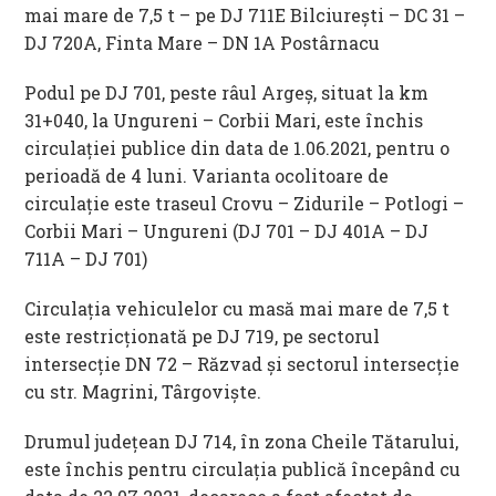
mai mare de 7,5 t – pe DJ 711E Bilciurești – DC 31 –
DJ 720A, Finta Mare – DN 1A Postârnacu
Podul pe DJ 701, peste râul Argeș, situat la km
31+040, la Ungureni – Corbii Mari, este închis
circulației publice din data de 1.06.2021, pentru o
perioadă de 4 luni. Varianta ocolitoare de
circulație este traseul Crovu – Zidurile – Potlogi –
Corbii Mari – Ungureni (DJ 701 – DJ 401A – DJ
711A – DJ 701)
Circulația vehiculelor cu masă mai mare de 7,5 t
este restricționată pe DJ 719, pe sectorul
intersecție DN 72 – Răzvad și sectorul intersecție
cu str. Magrini, Târgoviște.
Drumul județean DJ 714, în zona Cheile Tătarului,
este închis pentru circulația publică începând cu