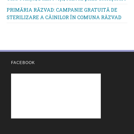
PRIMĂRIA RĂZVAD: CAMPANIE GRATUITĂ DE
STERILIZARE A CÂINILOR ÎN COMUNA RĂZVAD
FACEBOOK