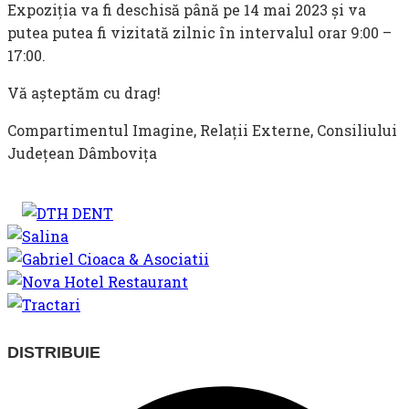
Expoziția va fi deschisă până pe 14 mai 2023 și va
putea putea fi vizitată zilnic în intervalul orar 9:00 –
17:00.
Vă aşteptăm cu drag!
Compartimentul Imagine, Relații Externe, Consiliului
Județean Dâmbovița
SHARE
DISTRIBUIE
THIS
Opens
CONTENT