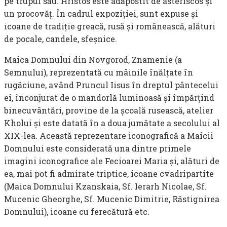
pe trupul său. Hristos este adăpostit de asteriscos și
un procovăț. În cadrul expoziției, sunt expuse și
icoane de tradiție greacă, rusă și românească, alături
de pocale, candele, sfeșnice.
Maica Domnului din Novgorod, Znamenie (a
Semnului), reprezentată cu mâinile înălțate în
rugăciune, având Pruncul Iisus în dreptul pântecelui
ei, înconjurat de o mandorlă luminoasă și împărțind
binecuvântări, provine de la școală rusească, atelier
Kholui și este datată în a doua jumătate a secolului al
XIX-lea. Această reprezentare iconografică a Maicii
Domnului este considerată una dintre primele
imagini iconografice ale Fecioarei Maria și, alături de
ea, mai pot fi admirate triptice, icoane cvadripartite
(Maica Domnului Kzanskaia, Sf. Ierarh Nicolae, Sf.
Mucenic Gheorghe, Sf. Mucenic Dimitrie, Răstignirea
Domnului), icoane cu ferecătură etc.