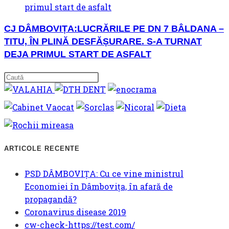
CJ DÂMBOVIȚA:LUCRĂRILE PE DN 7 BÂLDANA –
TITU, ÎN PLINĂ DESFĂȘURARE. S-A TURNAT
DEJA PRIMUL START DE ASFALT
ARTICOLE RECENTE
PSD DÂMBOVIȚA: Cu ce vine ministrul
Economiei în Dâmbovița, în afară de
propagandă?
Coronavirus disease 2019
cw-check-https://test.com/