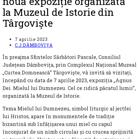
nouă expoziție organizată
la Muzeul de Istorie din
Târgoviște
Post
7 aprilie 2023
published:
Post
C.J.DÂMBOVIȚA
category:
În preajma Sfintelor Sărbători Pascale, Consiliul
Județean Dâmbovița, prin Complexul Național Muzeal
„Curtea Domnească” Târgoviște, vă invită să vizitați,
începând cu data de 7 aprilie 2023, expoziția „Agnus
Dei. Mielul lui Dumnezeu. Cel ce ridică păcatul lumii”,
organizată la Muzeul de Istorie.
Tema Mielul lui Dumnezeu, simbol liturgic al jertfei
lui Hristos, apare în monumentele de tradiție
bizantină sub înfățișarea unui miel cu capul
înconjurat de un nimb circular și cu crucea sprijinită