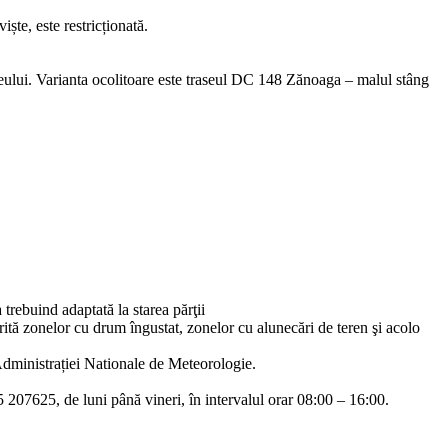
ște, este restricționată.
seului. Varianta ocolitoare este traseul DC 148 Zănoaga – malul stâng
trebuind adaptată la starea părţii
ită zonelor cu drum îngustat, zonelor cu alunecări de teren şi acolo
Administrației Nationale de Meteorologie.
5 207625, de luni până vineri, în intervalul orar 08:00 – 16:00.