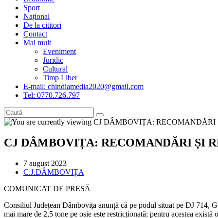
Sport
Național
De la cititori
Contact
Mai mult
Eveniment
Juridic
Cultural
Timp Liber
E-mail: chindiamedia2020@gmail.com
Tel: 0770.726.797
CJ DÂMBOVIȚA: RECOMANDĂRI ȘI R
Post
7 august 2023
published:
Post
C.J.DÂMBOVIȚA
category:
COMUNICAT DE PRESĂ
Consiliul Județean Dâmbovița anunță că pe podul situat pe DJ 714, Gl
mai mare de 2,5 tone pe osie este restricționată; pentru acestea există o