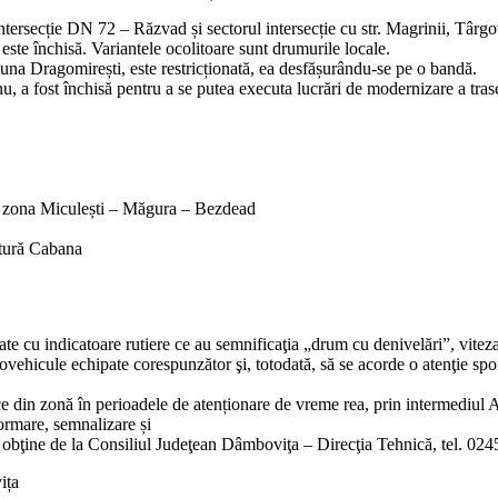
ersecție DN 72 – Răzvad și sectorul intersecție cu str. Magrinii, Târgovi
este închisă. Variantele ocolitoare sunt drumurile locale.
na Dragomirești, este restricționată, ea desfășurându-se pe o bandă.
, a fost închisă pentru a se putea executa lucrări de modernizare a tra
în zona Miculești – Măgura – Bezdead
ătură Cabana
ate cu indicatoare rutiere ce au semnificaţia „drum cu denivelări”, viteza 
ehicule echipate corespunzător şi, totodată, să se acorde o atenţie spor
ce din zonă în perioadele de atenționare de vreme rea, prin intermediul 
formare, semnalizare și
t obţine de la Consiliul Judeţean Dâmboviţa – Direcţia Tehnică, tel. 024
ița