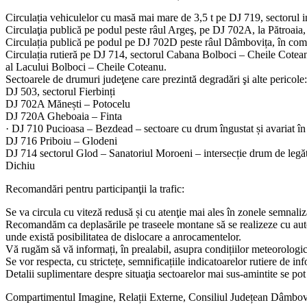
Circulația vehiculelor cu masă mai mare de 3,5 t pe DJ 719, sectorul int
Circulaţia publică pe podul peste râul Argeş, pe DJ 702A, la Pătroaia, 
Circulația publică pe podul pe DJ 702D peste râul Dâmbovița, în comu
Circulația rutieră pe DJ 714, sectorul Cabana Bolboci – Cheile Coteanu
al Lacului Bolboci – Cheile Coteanu.
Sectoarele de drumuri judeţene care prezintă degradări şi alte pericole:
DJ 503, sectorul Fierbinți
DJ 702A Mănești – Potocelu
DJ 720A Gheboaia – Finta
· DJ 710 Pucioasa – Bezdead – sectoare cu drum îngustat și avariat 
DJ 716 Priboiu – Glodeni
DJ 714 sectorul Glod – Sanatoriul Moroeni – intersecție drum de leg
Dichiu
Recomandări pentru participanţii la trafic:
Se va circula cu viteză redusă și cu atenţie mai ales în zonele semnaliz
Recomandăm ca deplasările pe traseele montane să se realizeze cu autov
unde există posibilitatea de dislocare a anrocamentelor.
Vă rugăm să vă informați, în prealabil, asupra condițiilor meteorologi
Se vor respecta, cu strictețe, semnificațiile indicatoarelor rutiere de in
Detalii suplimentare despre situaţia sectoarelor mai sus-amintite se po
Compartimentul Imagine, Relații Externe, Consiliul Județean Dâmbov