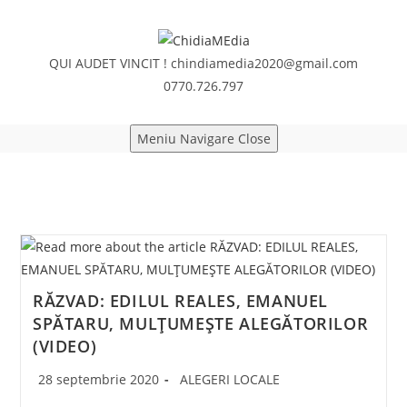
Skip
to
content
QUI AUDET VINCIT !
chindiamedia2020@gmail.com
0770.726.797
Meniu Navigare
Close
RĂZVAD: EDILUL REALES, EMANUEL
SPĂTARU, MULȚUMEȘTE ALEGĂTORILOR
(VIDEO)
Post
Post
28 septembrie 2020
ALEGERI LOCALE
published:
category: