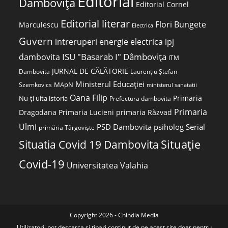
Editorial
Dâmbovița
Editorial Cornel
Editorial literar
Flori Bungete
Marculescu
Electrica
Guvern
intreruperi energie electrica
ipj
ISU "Basarab I" Dâmbovița
dambovita
ITM
JURNAL DE CĂLĂTORIE
Laurențiu Ștefan
Dambovita
Ministerul Educației
MApN
Szemkovics
ministerul sanatatii
Oana Filip
Primaria
Nu-ți uita istoria
Prefectura dambovita
Primaria
Dragodana
Primaria Lucieni
primaria Răzvad
Ulmi
PSD Dambovita
psiholog
Serial
primăria Târgoviște
Situatia Covid 19 Dambovita
Situație
Covid-19
Universitatea Valahia
Copyright 2026 - Chindia Media
Utilizatorii pot descarca si tipari continut de pe acest site doar pentru