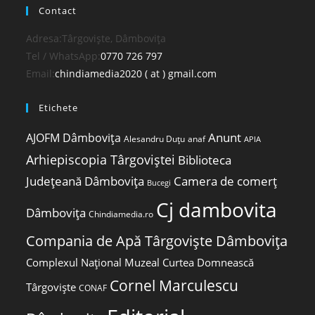
Contact
Adresa:
Târgoviște, Dâmbovița
Opens
Tel / WhatsApp:
0770 726 797
in
Opens
Email:
chindiamedia2020 ( at ) gmail.com
your
in
Etichete
application
your
application
Anunt
AJOFM Dâmbovița
Alesandru Duțu
anaf
APIA
Arhiepiscopia Târgoviștei
Biblioteca
Județeană Dâmbovița
Camera de comerț
Bucegi
Cj dambovita
Dâmbovița
Chindiamedia.ro
Compania de Apă Târgoviște Dâmbovița
Complexul Național Muzeal Curtea Domnească
Cornel Marculescu
Târgoviște
CONAF