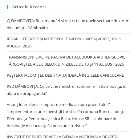
pan
Articole Recente
CJ DÂMBOVIȚA: Recomandări și restricții pe unele sectoare de drum
din județul Dâmbovița
IPS ARHIEPISCOP ȘI MITROPOLIT NIFON – MESAJ VIDEO, 10-11
AUGUST 2026
TRANSMISIUNI LIVE, PE PAGINA DE FACEBOOK A ARHIEPISCOPIEI
TÂRGOVIȘTEI, A SLUJBELOR DIN ZILELE DE 10 ȘI 11 AUGUST 2026
PEȘTERA IALOMIȚEI, DESTINAȚIA IDEALĂ ÎN ZILELE CANICULARE
PSD DÂMBOVIȚA: Cu ce vine ministrul Economiei în Dâmbovița, în
afară de propagandă?
Anunț luare decizie impact de mediu asupra proiectului ”
”Implementarea unei investiții turistice în comuna Runcu, județul
Dâmbovița-Pensiunea Jessica Relax House SRL-schimbare de
destinație din locuința în pensiune turistica”
INVITAȚIE DE PARTICIPARE LA BIENALA NAȚIONALĂ DE ARTĂ