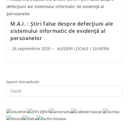
M.A.I. : Știri false despre defecțiuni ale
sistemului informatic de evidență al
persoanelor
Post
Post
26 septembrie 2020
ALEGERI LOCALE
/
GUVERN
published:
category:
Search this website
Pre
Es
to
clo
the
sea