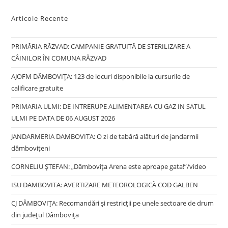
Articole Recente
PRIMĂRIA RĂZVAD: CAMPANIE GRATUITĂ DE STERILIZARE A
CÂINILOR ÎN COMUNA RĂZVAD
AJOFM DÂMBOVIȚA: 123 de locuri disponibile la cursurile de
calificare gratuite
PRIMARIA ULMI: DE INTRERUPE ALIMENTAREA CU GAZ IN SATUL
ULMI PE DATA DE 06 AUGUST 2026
JANDARMERIA DAMBOVITA: O zi de tabără alături de jandarmii
dâmbovițeni
CORNELIU ȘTEFAN: „Dâmbovița Arena este aproape gata!”/video
ISU DAMBOVITA: AVERTIZARE METEOROLOGICĂ COD GALBEN
CJ DÂMBOVIȚA: Recomandări și restricții pe unele sectoare de drum
din județul Dâmbovița