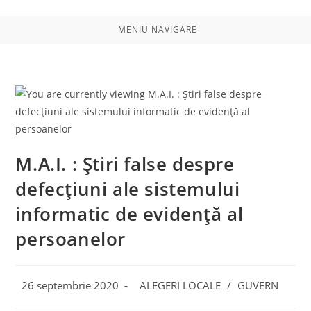
MENIU NAVIGARE
M.A.I. : Știri false despre
defecțiuni ale sistemului
informatic de evidență al
persoanelor
Post
Post
26 septembrie 2020
ALEGERI LOCALE
/
GUVERN
published:
category: