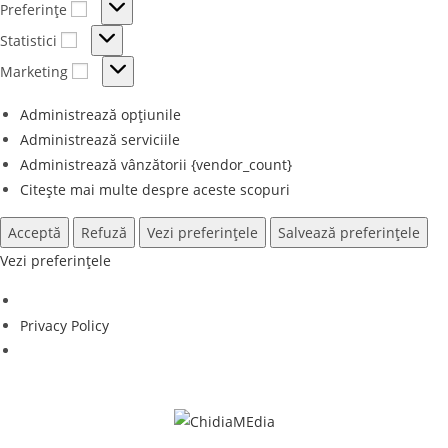
Preferințe
Preferințe
Statistici
Statistici
Marketing
Marketing
Administrează opțiunile
Administrează serviciile
Administrează vânzătorii {vendor_count}
Citește mai multe despre aceste scopuri
Acceptă
Refuză
Vezi preferințele
Salvează preferințele
Vezi preferințele
Privacy Policy
Skip
to
content