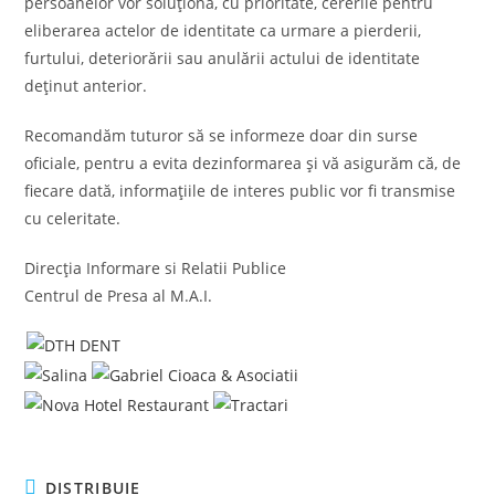
persoanelor vor soluţiona, cu prioritate, cererile pentru
eliberarea actelor de identitate ca urmare a pierderii,
furtului, deteriorării sau anulării actului de identitate
deținut anterior.
Recomandăm tuturor să se informeze doar din surse
oficiale, pentru a evita dezinformarea și vă asigurăm că, de
fiecare dată, informațiile de interes public vor fi transmise
cu celeritate.
Direcția Informare si Relatii Publice
Centrul de Presa al M.A.I.
SHARE
DISTRIBUIE