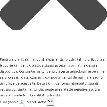
Pentru a oferi cea mai bună experiență, folosim tehnologii, cum ar
fi cookie-uri, pentru a stoca și/sau accesa informațiile despre
dispozitive. Consimțământul pentru aceste tehnologii ne permite
să procesăm date, cum ar fi comportamentul de navigare sau ID-
uri unice pe acest site. Dacă nu îți dai consimțământul sau îți
retragi consimțământul dat poate avea afecte negative asupra
unor anumite funcționalități și funcții.
Funcționale
Funcționale
Mereu activ