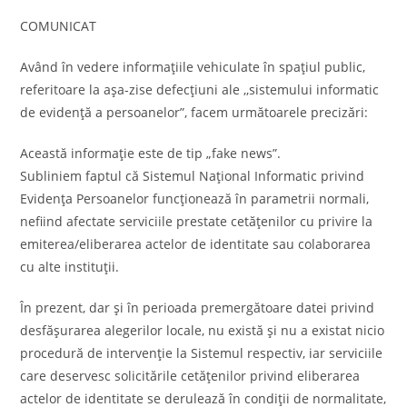
COMUNICAT
Având în vedere informațiile vehiculate în spațiul public,
referitoare la așa-zise defecțiuni ale ,,sistemului informatic
de evidență a persoanelor”, facem următoarele precizări:
Această informație este de tip „fake news”.
Subliniem faptul că Sistemul Național Informatic privind
Evidența Persoanelor funcționează în parametrii normali,
nefiind afectate serviciile prestate cetățenilor cu privire la
emiterea/eliberarea actelor de identitate sau colaborarea
cu alte instituții.
În prezent, dar și în perioada premergătoare datei privind
desfășurarea alegerilor locale, nu există și nu a existat nicio
procedură de intervenție la Sistemul respectiv, iar serviciile
care deservesc solicitările cetățenilor privind eliberarea
actelor de identitate se derulează în condiții de normalitate,