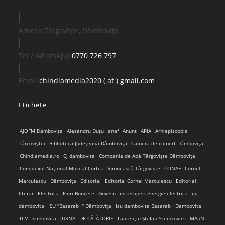
Adresa:
Târgoviște, Dâmbovița
Opens
Tel / WhatsApp:
0770 726 797
in
your
Opens
Email:
chindiamedia2020 ( at ) gmail.com
application
in
Etichete
your
application
AJOFM Dâmbovița
Alesandru Duțu
anaf
Anunt
APIA
Arhiepiscopia
Târgoviștei
Biblioteca Județeană Dâmbovița
Camera de comerț Dâmbovița
Chindiamedia.ro
Cj dambovita
Compania de Apă Târgoviște Dâmbovița
Complexul Național Muzeal Curtea Domnească Târgoviște
CONAF
Cornel
Marculescu
Dâmbovița
Editorial
Editorial Cornel Marculescu
Editorial
literar
Electrica
Flori Bungete
Guvern
intreruperi energie electrica
ipj
dambovita
ISU "Basarab I" Dâmbovița
Isu dambovita Basarab I Dambovita
ITM Dambovita
JURNAL DE CĂLĂTORIE
Laurențiu Ștefan Szemkovics
MApN