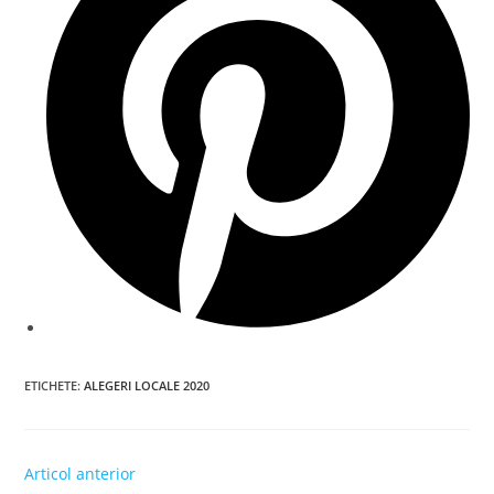
window
ETICHETE
:
ALEGERI LOCALE 2020
Read
Articol anterior
more