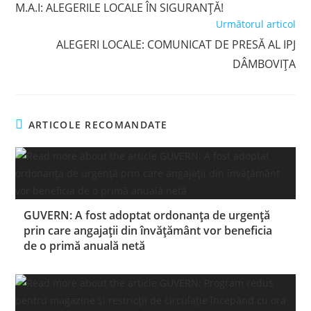
M.A.I: ALEGERILE LOCALE ÎN SIGURANȚĂ!
articles
Următorul articol
ALEGERI LOCALE: COMUNICAT DE PRESĂ AL IPJ
DÂMBOVIȚA
ARTICOLE RECOMANDATE
GUVERN: A fost adoptat ordonanţa de urgenţă
prin care angajaţii din învăţământ vor beneficia
de o primă anuală netă