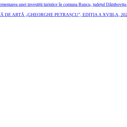
lementarea unei investiții turistice în comuna Runcu, județul Dâmboviț
 DE ARTĂ „GHEORGHE PETRAȘCU”, EDIŢIA A XVIII-A, 20