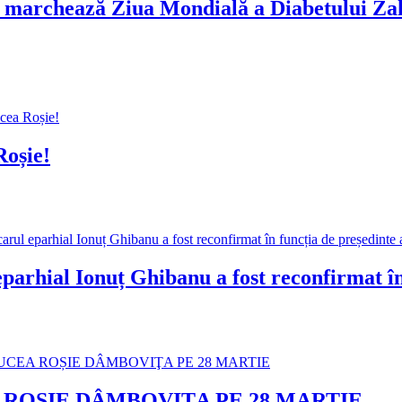
marchează Ziua Mondială a Diabetului Zaha
oșie!
l Ionuț Ghibanu a fost reconfirmat în fun
 ROȘIE DÂMBOVIŢA PE 28 MARTIE