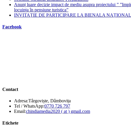
Anunț luare decizie impact de mediu asupra proiectului ” ”Imp
locuința în pensiune turistica”
INVITAȚIE DE PARTICIPARE LA BIENALA NAȚIONALĂ
Facebook
Contact
Adresa:
Târgoviște, Dâmbovița
Opens
Tel / WhatsApp:
0770 726 797
in
Opens
Email:
chindiamedia2020 ( at ) gmail.com
your
in
application
your
Etichete
application