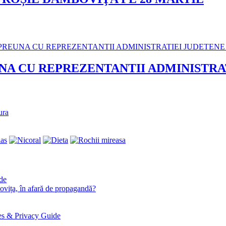
A CU REPREZENTANTII ADMINISTRAT
ura
ide
ța, în afară de propagandă?
es & Privacy Guide