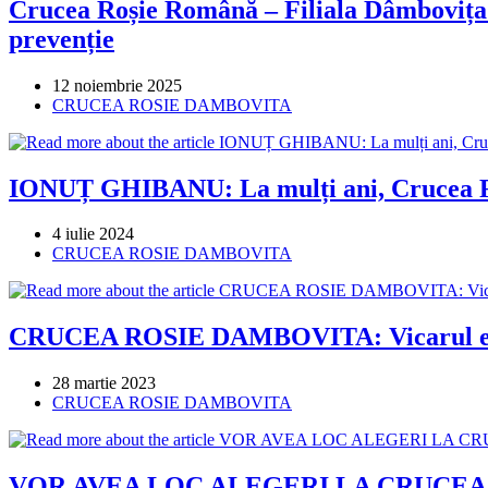
Crucea Roșie Română – Filiala Dâmbovița 
prevenție
Post
12 noiembrie 2025
published:
Post
CRUCEA ROSIE DAMBOVITA
category:
IONUȚ GHIBANU: La mulți ani, Crucea R
Post
4 iulie 2024
published:
Post
CRUCEA ROSIE DAMBOVITA
category:
CRUCEA ROSIE DAMBOVITA: Vicarul eparhia
Post
28 martie 2023
published:
Post
CRUCEA ROSIE DAMBOVITA
category:
VOR AVEA LOC ALEGERI LA CRUCEA