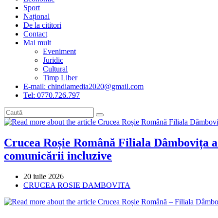
Sport
Național
De la cititori
Contact
Mai mult
Eveniment
Juridic
Cultural
Timp Liber
E-mail: chindiamedia2020@gmail.com
Tel: 0770.726.797
Crucea Roșie Română Filiala Dâmbovița a d
comunicării incluzive
Post
20 iulie 2026
published:
Post
CRUCEA ROSIE DAMBOVITA
category: