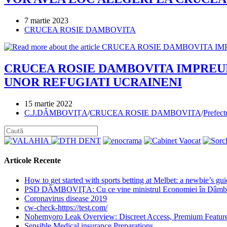
Post
7 martie 2023
published:
Post
CRUCEA ROSIE DAMBOVITA
category:
CRUCEA ROSIE DAMBOVITA IMPREUN
UNOR REFUGIATI UCRAINENI
Post
15 martie 2022
published:
Post
C.J.DÂMBOVIȚA
/
CRUCEA ROSIE DAMBOVITA
/
Prefect
category:
Articole Recente
How to get started with sports betting at Melbet: a newbie’s gu
PSD DÂMBOVIȚA: Cu ce vine ministrul Economiei în Dâmbovi
Coronavirus disease 2019
cw-check-https://test.com/
Nohemyoro Leak Overview: Discreet Access, Premium Featur
Sensible Medical insurance Preparations