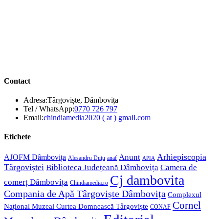
Contact
Adresa:
Târgoviște, Dâmbovița
Opens
Tel / WhatsApp:
0770 726 797
in
Opens
Email:
chindiamedia2020 ( at ) gmail.com
your
in
application
your
Etichete
application
Anunt
Arhiepiscopia
AJOFM Dâmbovița
Alesandru Duțu
anaf
APIA
Târgoviștei
Biblioteca Județeană Dâmbovița
Camera de
Cj dambovita
comerț Dâmbovița
Chindiamedia.ro
Compania de Apă Târgoviște Dâmbovița
Complexul
Cornel
Național Muzeal Curtea Domnească Târgoviște
CONAF