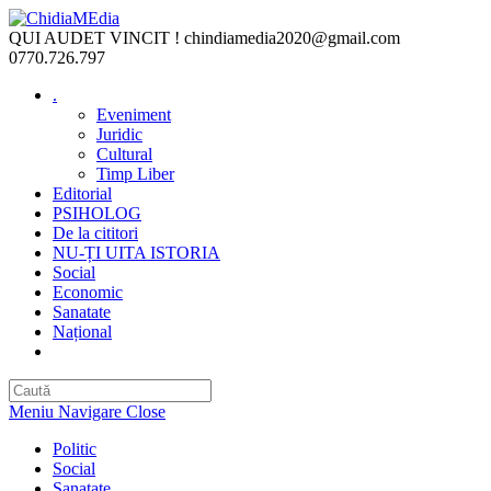
Skip
to
QUI AUDET VINCIT !
chindiamedia2020@gmail.com
content
0770.726.797
.
Eveniment
Juridic
Cultural
Timp Liber
Editorial
PSIHOLOG
De la cititori
NU-ȚI UITA ISTORIA
Social
Economic
Sanatate
Național
Toggle
website
search
Meniu Navigare
Close
Politic
Social
Sanatate