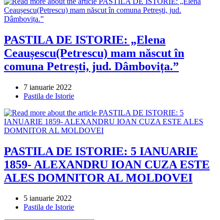
PASTILA DE ISTORIE: „Elena
Ceaușescu(Petrescu) mam născut în
comuna Petrești, jud. Dâmbovița.”
Post
7 ianuarie 2022
published:
Post
Pastila de Istorie
category:
PASTILA DE ISTORIE: 5 IANUARIE
1859- ALEXANDRU IOAN CUZA ESTE
ALES DOMNITOR AL MOLDOVEI
Post
5 ianuarie 2022
published:
Post
Pastila de Istorie
category: