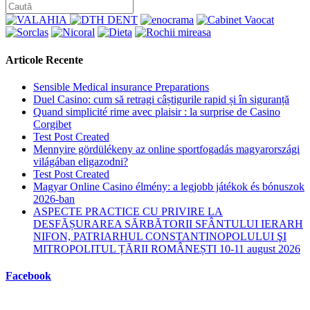
Articole Recente
Sensible Medical insurance Preparations
Duel Casino: cum să retragi câștigurile rapid și în siguranță
Quand simplicité rime avec plaisir : la surprise de Casino
Corgibet
Test Post Created
Mennyire gördülékeny az online sportfogadás magyarországi
világában eligazodni?
Test Post Created
Magyar Online Casino élmény: a legjobb játékok és bónuszok
2026-ban
ASPECTE PRACTICE CU PRIVIRE LA
DESFĂȘURAREA SĂRBĂTORII SFÂNTULUI IERARH
NIFON, PATRIARHUL CONSTANTINOPOLULUI ŞI
MITROPOLITUL ȚĂRII ROMÂNEȘTI 10-11 august 2026
Facebook