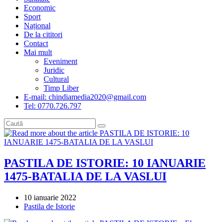
Economic
Sport
Național
De la cititori
Contact
Mai mult
Eveniment
Juridic
Cultural
Timp Liber
E-mail: chindiamedia2020@gmail.com
Tel: 0770.726.797
PASTILA DE ISTORIE: 10 IANUARIE
1475-BATALIA DE LA VASLUI
Post
10 ianuarie 2022
published:
Post
Pastila de Istorie
category: