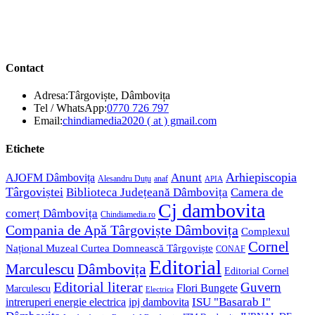
Contact
Adresa:
Târgoviște, Dâmbovița
Opens
Tel / WhatsApp:
0770 726 797
in
Opens
Email:
chindiamedia2020 ( at ) gmail.com
your
in
application
your
Etichete
application
Anunt
Arhiepiscopia
AJOFM Dâmbovița
Alesandru Duțu
anaf
APIA
Târgoviștei
Biblioteca Județeană Dâmbovița
Camera de
Cj dambovita
comerț Dâmbovița
Chindiamedia.ro
Compania de Apă Târgoviște Dâmbovița
Complexul
Cornel
Național Muzeal Curtea Domnească Târgoviște
CONAF
Editorial
Dâmbovița
Marculescu
Editorial Cornel
Editorial literar
Guvern
Flori Bungete
Marculescu
Electrica
ISU "Basarab I"
intreruperi energie electrica
ipj dambovita