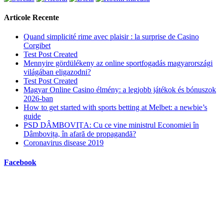
Articole Recente
Quand simplicité rime avec plaisir : la surprise de Casino
Corgibet
Test Post Created
Mennyire gördülékeny az online sportfogadás magyarországi
világában eligazodni?
Test Post Created
Magyar Online Casino élmény: a legjobb játékok és bónuszok
2026-ban
How to get started with sports betting at Melbet: a newbie’s
guide
PSD DÂMBOVIȚA: Cu ce vine ministrul Economiei în
Dâmbovița, în afară de propagandă?
Coronavirus disease 2019
Facebook