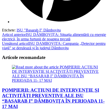
Etichete
:
ISU "Basarab I" Dâmbovița
Read
Articol anterior
ISU DÂMBOVIȚA: Situația alimentării cu energie
electrică, în urma furtunii de noaptea trecută
more
Următorul articol
ISU DAMBOVITA: Campania „Detector pentru
articles
viață” se derulează și în județul Dâmbovița
Articole recomandate
POMPIERII: ACŢIUNI DE INTERVENŢIE ŞI
ACTIVITĂŢI PREVENTIVE ALE ISU
“BASARAB I” DÂMBOVIŢA ÎN PERIOADA 11-
17 MAI