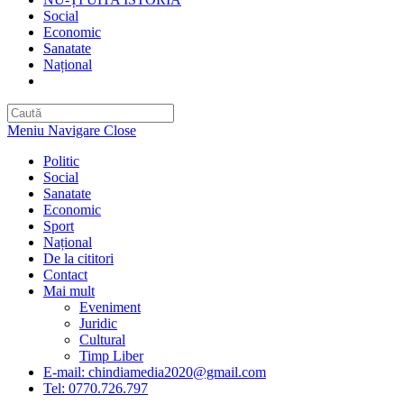
Social
Economic
Sanatate
Național
Toggle
website
search
Meniu Navigare
Close
Politic
Social
Sanatate
Economic
Sport
Național
De la cititori
Contact
Mai mult
Eveniment
Juridic
Cultural
Timp Liber
E-mail: chindiamedia2020@gmail.com
Tel: 0770.726.797