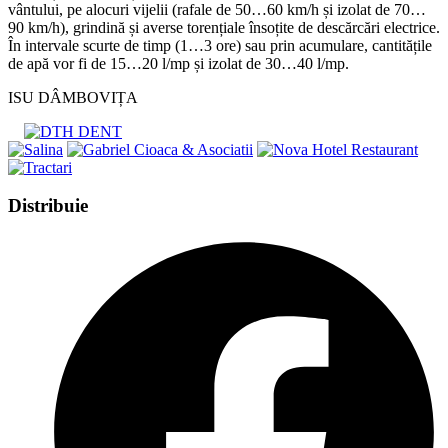
vântului, pe alocuri vijelii (rafale de 50…60 km/h și izolat de 70…
90 km/h), grindină și averse torențiale însoțite de descărcări electrice.
În intervale scurte de timp (1…3 ore) sau prin acumulare, cantitățile
de apă vor fi de 15…20 l/mp și izolat de 30…40 l/mp.
ISU DÂMBOVIȚA
Share
Distribuie
this
Opens
content
in
a
new
window