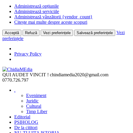
Administrează opțiunile
Administrează serviciile
Administrează vânzătorii {vendor_count}
Citește mai multe despre aceste scopuri
Vezi
Acceptă
Refuză
Vezi preferințele
Salvează preferințele
preferințele
Privacy Policy
Skip
to
QUI AUDET VINCIT !
chindiamedia2020@gmail.com
content
0770.726.797
.
Eveniment
Juridic
Cultural
Timp Liber
Editorial
PSIHOLOG
De la cititori
NU-ȚI UITA ISTORIA