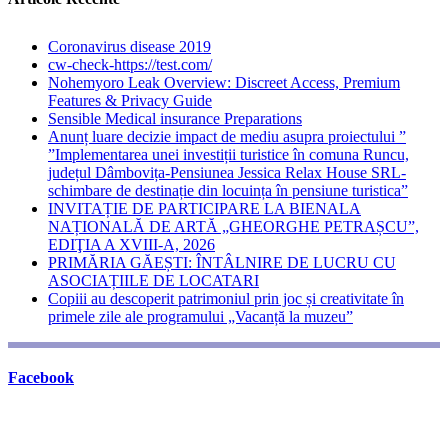
Coronavirus disease 2019
cw-check-https://test.com/
Nohemyoro Leak Overview: Discreet Access, Premium
Features & Privacy Guide
Sensible Medical insurance Preparations
Anunț luare decizie impact de mediu asupra proiectului ”
”Implementarea unei investiții turistice în comuna Runcu,
județul Dâmbovița-Pensiunea Jessica Relax House SRL-
schimbare de destinație din locuința în pensiune turistica”
INVITAȚIE DE PARTICIPARE LA BIENALA
NAȚIONALĂ DE ARTĂ „GHEORGHE PETRAȘCU”,
EDIŢIA A XVIII-A, 2026
PRIMĂRIA GĂEȘTI: ÎNTÂLNIRE DE LUCRU CU
ASOCIAȚIILE DE LOCATARI
Copiii au descoperit patrimoniul prin joc și creativitate în
primele zile ale programului „Vacanță la muzeu”
Facebook