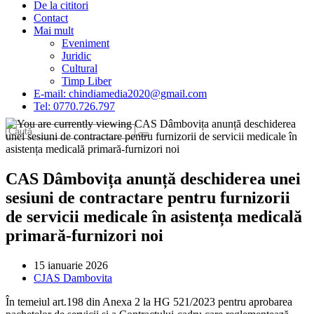
De la cititori
Contact
Mai mult
Eveniment
Juridic
Cultural
Timp Liber
E-mail: chindiamedia2020@gmail.com
Tel: 0770.726.797
CAS Dâmbovița anunță deschiderea unei
sesiuni de contractare pentru furnizorii
de servicii medicale în asistența medicală
primară-furnizori noi
Post
15 ianuarie 2026
published:
Post
CJAS Dambovita
category:
În temeiul art.198 din Anexa 2 la HG 521/2023 pentru aprobarea