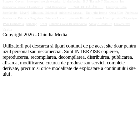
Bungete
Guvern
intreruperi energie electrica
ipj dambovita
ISU "Basarab I" Dâmbovița
Isu
dambovita Basarab I Dambovita
ITM Dambovita
JURNAL DE CĂLĂTORIE
Laurențiu Ștefan
Szemkovics
MApN
Ministerul Educației
ministerul sanatatii
Nu-ți uita istoria
Oana Filip
Prefectura
dambovita
Primaria Dragodana
Primaria Lucieni
primaria Răzvad
Primaria Ulmi
primăria Târgoviște
PSD Dambovita
psiholog
Serial
Situatia Covid 19 Dambovita
Situație Covid-19
Universitatea
Valahia
Copyright 2026 - Chindia Media
Utilizatorii pot descarca si tipari continut de pe acest site doar pentru
uzul personal sau necomercial. Sunt INTERZISE copierea,
reproducerea, recompilarea, decompilarea, distribuirea, publicarea,
afisarea, modificarea, crearea de produse sau servicii complete
derivate, precum si orice modalitate de exploatare a continutului site-
ului .