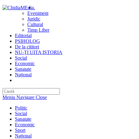
Skip
.
to
Eveniment
content
Juridic
Cultural
Timp Liber
Editorial
PSIHOLOG
De la cititori
NU-ȚI UITA ISTORIA
Social
Economic
Sanatate
Național
Toggle
website
search
Meniu Navigare
Close
Politic
Social
Sanatate
Economic
Sport
Național