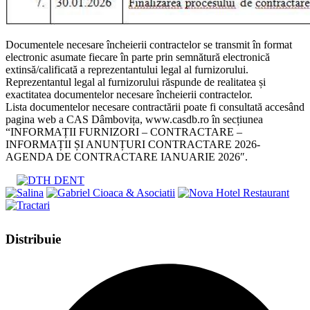
Documentele necesare încheierii contractelor se transmit în format
electronic asumate fiecare în parte prin semnătură electronică
extinsă/calificată a reprezentantului legal al furnizorului.
Reprezentantul legal al furnizorului răspunde de realitatea și
exactitatea documentelor necesare încheierii contractelor.
Lista documentelor necesare contractării poate fi consultată accesând
pagina web a CAS Dâmbovița, www.casdb.ro în secțiunea
“INFORMAȚII FURNIZORI – CONTRACTARE –
INFORMAȚII ȘI ANUNȚURI CONTRACTARE 2026-
AGENDA DE CONTRACTARE IANUARIE 2026″.
Share
Distribuie
this
Opens
content
in
a
new