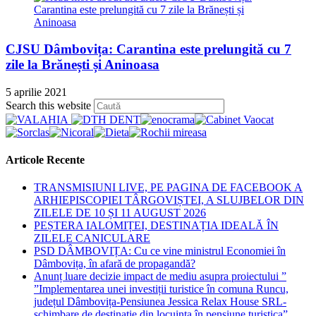
CJSU Dâmbovița: Carantina este prelungită cu 7
zile la Brănești și Aninoasa
5 aprilie 2021
Press
Search this website
Escape
to
close
the
Articole Recente
search
panel.
TRANSMISIUNI LIVE, PE PAGINA DE FACEBOOK A
ARHIEPISCOPIEI TÂRGOVIȘTEI, A SLUJBELOR DIN
ZILELE DE 10 ȘI 11 AUGUST 2026
PEȘTERA IALOMIȚEI, DESTINAȚIA IDEALĂ ÎN
ZILELE CANICULARE
PSD DÂMBOVIȚA: Cu ce vine ministrul Economiei în
Dâmbovița, în afară de propagandă?
Anunț luare decizie impact de mediu asupra proiectului ”
”Implementarea unei investiții turistice în comuna Runcu,
județul Dâmbovița-Pensiunea Jessica Relax House SRL-
schimbare de destinație din locuința în pensiune turistica”