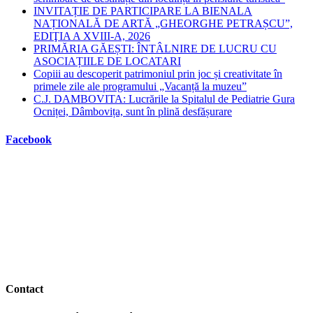
INVITAȚIE DE PARTICIPARE LA BIENALA
NAȚIONALĂ DE ARTĂ „GHEORGHE PETRAȘCU”,
EDIŢIA A XVIII-A, 2026
PRIMĂRIA GĂEȘTI: ÎNTÂLNIRE DE LUCRU CU
ASOCIAȚIILE DE LOCATARI
Copiii au descoperit patrimoniul prin joc și creativitate în
primele zile ale programului „Vacanță la muzeu”
C.J. DAMBOVITA: Lucrările la Spitalul de Pediatrie Gura
Ocniței, Dâmbovița, sunt în plină desfășurare
Facebook
Contact