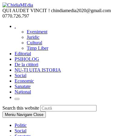
Skip
to
QUI AUDET VINCIT !
chindiamedia2020@gmail.com
content
0770.726.797
.
Eveniment
Juridic
Cultural
Timp Liber
Editorial
PSIHOLOG
De la cititori
NU-ȚI UITA ISTORIA
Social
Economic
Sanatate
Național
Toggle
website
Press
Search this website
search
Escape
Meniu Navigare
Close
to
close
Politic
the
Social
search