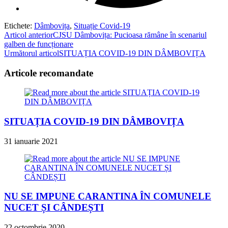
Etichete
:
Dâmbovița
,
Situație Covid-19
Read
Articol anterior
CJSU Dâmbovița: Pucioasa rămâne în scenariul
galben de funcționare
more
Următorul articol
SITUAȚIA COVID-19 DIN DÂMBOVIȚA
articles
Articole recomandate
SITUAȚIA COVID-19 DIN DÂMBOVIȚA
31 ianuarie 2021
NU SE IMPUNE CARANTINA ÎN COMUNELE
NUCET ȘI CÂNDEȘTI
22 octombrie 2020