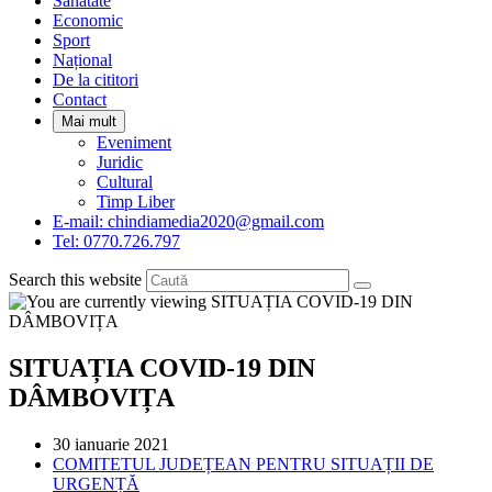
Sanatate
panel.
Economic
Sport
Național
De la cititori
Contact
Mai mult
Eveniment
Juridic
Cultural
Timp Liber
E-mail: chindiamedia2020@gmail.com
Tel: 0770.726.797
Search this website
SITUAȚIA COVID-19 DIN
DÂMBOVIȚA
Post
30 ianuarie 2021
published:
Post
COMITETUL JUDEȚEAN PENTRU SITUAȚII DE
category:
URGENȚĂ