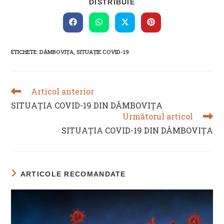
SHARE
DISTRIBUIE
THIS
CONTENT
Opens
Opens
Opens
Opens
in
in
in
in
a
a
a
a
new
new
new
new
ETICHETE
:
DÂMBOVIȚA
,
SITUAȚIE COVID-19
window
window
window
window
Articol anterior
READ
MORE
SITUAȚIA COVID-19 DIN DÂMBOVIȚA
ARTICLES
Următorul articol
SITUAȚIA COVID-19 DIN DÂMBOVIȚA
ARTICOLE RECOMANDATE