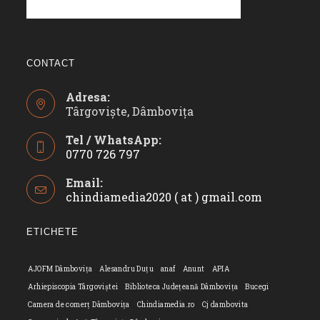
CONTACT
Adresa:
Târgoviște, Dâmbovița
Tel / WhatsApp:
0770 726 797
Opens
Email:
in
chindiamedia2020 ( at ) gmail.com
Opens
your
in
application
your
ETICHETE
applicatio
AJOFM Dâmbovița
Alesandru Duțu
anaf
Anunt
APIA
Arhiepiscopia Târgoviștei
Biblioteca Județeană Dâmbovița
Bucegi
Camera de comerț Dâmbovița
Chindiamedia.ro
Cj dambovita