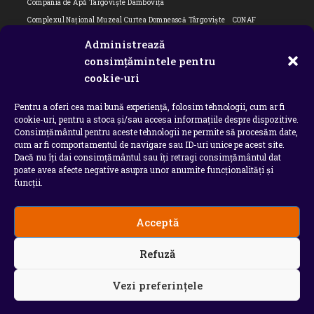
Compania de Apă Târgoviște Dâmbovița
Complexul Național Muzeal Curtea Domnească Târgoviște
CONAF
Cornel Marculescu
Dâmbovița
Editorial
Editorial Cornel Marculescu
Administrează
Editorial literar
Electrica
Flori Bungete
Guvern
consimțămintele pentru
intreruperi energie electrica
ipj dambovita
ISU "Basarab I" Dâmbovița
cookie-uri
ITM Dambovita
JURNAL DE CĂLĂTORIE
Laurențiu Ștefan Szemkovics
Pentru a oferi cea mai bună experiență, folosim tehnologii, cum ar fi
MApN
Ministerul Educației
ministerul sanatatii
Nu-ți uita istoria
cookie-uri, pentru a stoca și/sau accesa informațiile despre dispozitive.
Oana Filip
Prefectura dambovita
Primaria Dragodana
Primaria Lucieni
Consimțământul pentru aceste tehnologii ne permite să procesăm date,
primaria Răzvad
Primaria Ulmi
primăria Târgoviște
PSD Dambovita
cum ar fi comportamentul de navigare sau ID-uri unice pe acest site.
Dacă nu îți dai consimțământul sau îți retragi consimțământul dat
psiholog
Serial
Situatia Covid 19 Dambovita
Situație Covid-19
poate avea afecte negative asupra unor anumite funcționalități și
Universitatea Valahia
funcții.
Acceptă
Copyright 2026 - Chindia Media
Refuză
Utilizatorii pot descarca si tipari continut de pe acest
site doar pentru uzul personal sau necomercial. Sunt
INTERZISE copierea, reproducerea, recompilarea,
Vezi preferințele
decompilarea, distribuirea, publicarea, afisarea,
modificarea, crearea de produse sau servicii complete
derivate, precum si orice modalitate de exploatare a